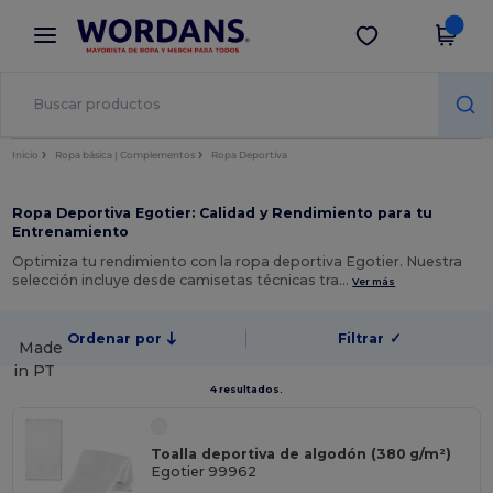
×
App de Wordans
Descargar app
¡Mejores precios en app!
Inicio
Ropa básica | Complementos
Ropa Deportiva
Ropa Deportiva Egotier: Calidad y Rendimiento para tu
Entrenamiento
Optimiza tu rendimiento con la ropa deportiva Egotier. Nuestra
selección incluye desde camisetas técnicas tra…
Ver más
Ordenar por
Filtrar
✓
Made
in
PT
4 resultados.
Toalla deportiva de algodón (380 g/m²)
Egotier 99962