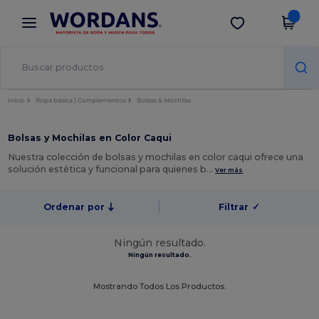
×
App de Wordans
Descargar app
¡Mejores precios en app!
Inicio
Ropa básica | Complementos
Bolsas & Mochilas
Bolsas y Mochilas en Color Caqui
Nuestra colección de bolsas y mochilas en color caqui ofrece una
solución estética y funcional para quienes b…
Ver más
Ordenar por
Filtrar
✓
Ningún resultado.
Ningún resultado.
Mostrando Todos Los Productos.