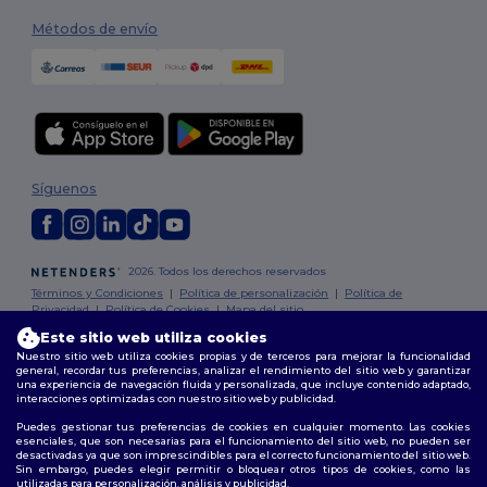
Métodos de envío
Síguenos
2026. Todos los derechos reservados
Términos y Condiciones
|
Política de personalización
|
Política de
Privacidad
|
Política de Cookies
|
Mapa del sitio
Este sitio web utiliza cookies
Nuestro sitio web utiliza cookies propias y de terceros para mejorar la funcionalidad
Madrid
|
Barcelona
|
Valencia
|
Seville
|
Zaragoza
|
Málaga
|
Murcia
|
general, recordar tus preferencias, analizar el rendimiento del sitio web y garantizar
Palma
|
Bilbao
|
Alicante
una experiencia de navegación fluida y personalizada, que incluye contenido adaptado,
interacciones optimizadas con nuestro sitio web y publicidad.
Puedes gestionar tus preferencias de cookies en cualquier momento. Las cookies
esenciales, que son necesarias para el funcionamiento del sitio web, no pueden ser
desactivadas ya que son imprescindibles para el correcto funcionamiento del sitio web.
Sin embargo, puedes elegir permitir o bloquear otros tipos de cookies, como las
utilizadas para personalización, análisis y publicidad.