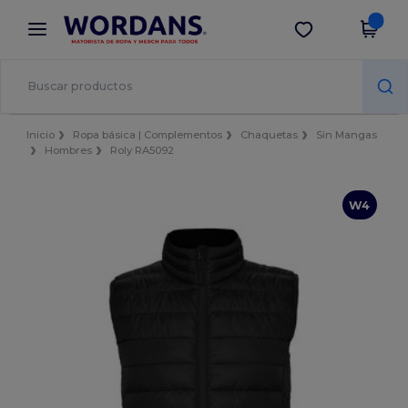
×
App de Wordans
Descargar app
¡Mejores precios en app!
Inicio
Ropa básica | Complementos
Chaquetas
Sin Mangas
Hombres
Roly RA5092
W4