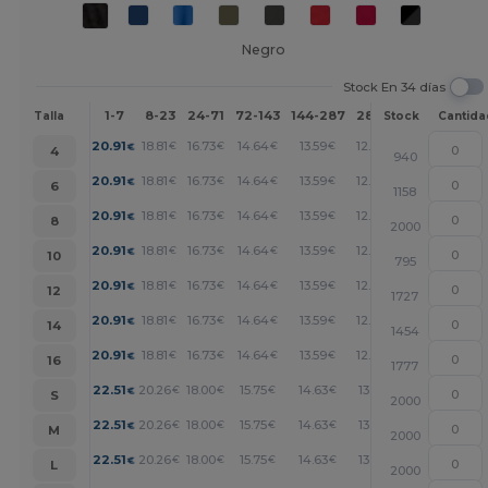
Negro
Stock En 34 días
1-7
8-23
24-71
72-143
144-287
288 +
Más
Talla
Stock
Cantida
+
20.91
18.81
16.73
14.64
13.59
12.55
€
€
€
€
€
€
4
940
+
20.91
18.81
16.73
14.64
13.59
12.55
€
€
€
€
€
€
6
1158
+
20.91
18.81
16.73
14.64
13.59
12.55
€
€
€
€
€
€
8
2000
+
20.91
18.81
16.73
14.64
13.59
12.55
€
€
€
€
€
€
10
795
+
20.91
18.81
16.73
14.64
13.59
12.55
€
€
€
€
€
€
12
1727
+
20.91
18.81
16.73
14.64
13.59
12.55
€
€
€
€
€
€
14
1454
+
20.91
18.81
16.73
14.64
13.59
12.55
€
€
€
€
€
€
16
1777
+
22.51
20.26
18.00
15.75
14.63
13.51
€
€
€
€
€
€
S
2000
+
22.51
20.26
18.00
15.75
14.63
13.51
€
€
€
€
€
€
M
2000
+
22.51
20.26
18.00
15.75
14.63
13.51
€
€
€
€
€
€
L
2000