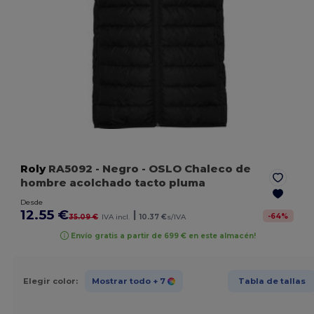
Roly
RA5092
- Negro
- OSLO Chaleco de
hombre acolchado tacto pluma
Desde
12.55 €
|
-
64
%
35.09 €
IVA incl.
10.37 €
s/IVA
Envío gratis a partir de 699 € en este almacén!
Elegir color:
Mostrar todo
+ 7
Tabla de tallas