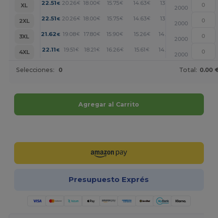
+
22.51
20.26
18.00
15.75
14.63
13.51
€
€
€
€
€
€
XL
2000
+
22.51
20.26
18.00
15.75
14.63
13.51
€
€
€
€
€
€
2XL
2000
+
21.62
19.08
17.80
15.90
15.26
14.63
€
€
€
€
€
€
3XL
2000
+
22.11
19.51
18.21
16.26
15.61
14.96
€
€
€
€
€
€
4XL
2000
Selecciones:
0
Total:
0.00 
Agregar al Carrito
¡Personalízalo!
Presupuesto Exprés