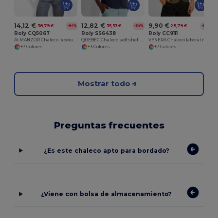
14,12 €
12,82 €
9,90 €
38,79 €
35,33 €
25,79 €
-64%
-64%
-62%
Roly CQ5067
Roly SS6438
Roly CC9111
ALMANZOR Chaleco laboral multibolsillos con cuello alto
QUEBEC Chaleco softshell compuesto de 2 capas
VENERA Chaleco laboral multibolsillos con cuello en pico
+7 Colores
+3 Colores
+7 Colores
Mostrar todo
Preguntas frecuentes
¿Es este chaleco apto para bordado?
¿Viene con bolsa de almacenamiento?