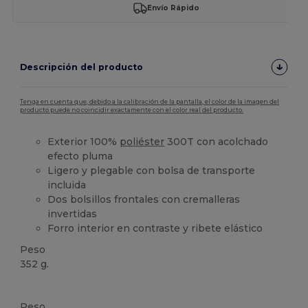
Envío Rápido
Descripción del producto
Tenga en cuenta que, debido a la calibración de la pantalla, el color de la imagen del
producto puede no coincidir exactamente con el color real del producto.
Exterior 100%
poliéster
300T con acolchado
efecto pluma
Ligero y plegable con bolsa de transporte
incluida
Dos bolsillos frontales con cremalleras
invertidas
Forro interior en contraste y ribete elástico
Peso
352 g.
Alto stock
Peso