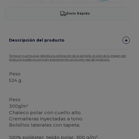
Envío Rápido
Descripción del producto
Tenga en cuenta que, debido a la calibración de la pantalla, el color de la imagen del
producto puede no coincidir exactamente con el color real del producto.
Peso
524 g.
Alto stock
Peso
300g/m²
Chaleco polar con cuello alto.
Cremalleras inyectadas a tono.
Bolsillos laterales con tapeta.
100% poliéster, tejido polar, 300 g/m².