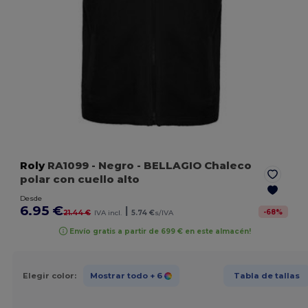
Roly
RA1099
- Negro
- BELLAGIO Chaleco
polar con cuello alto
Desde
6.95 €
|
-
68
%
21.44 €
IVA incl.
5.74 €
s/IVA
Envío gratis a partir de 699 € en este almacén!
Elegir color:
Mostrar todo
+ 6
Tabla de tallas