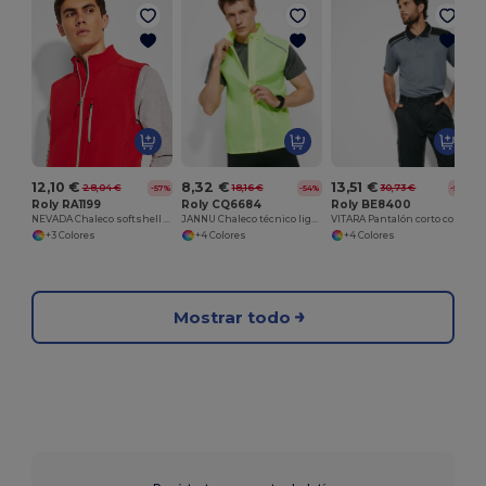
12,10 €
8,32 €
13,51 €
28,04 €
18,16 €
30,73 €
-57%
-54%
-56%
Roly RA1199
Roly CQ6684
Roly BE8400
NEVADA Chaleco softshell compuesto por 2 capas
JANNU Chaleco técnico ligero de running
VITARA Pantalón corto con bolsillos
+3 Colores
+4 Colores
+4 Colores
Mostrar todo