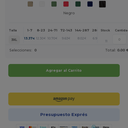
Negro
1-7
8-23
24-71
72-143
144-287
288 +
Más
Talla
Stock
Cantida
+
13.37
12.30
10.70
9.63
8.02
6.95
€
€
€
€
€
€
3XL
11
Selecciones:
0
Total:
0.00 
Agregar al Carrito
¡Personalízalo!
Presupuesto Exprés