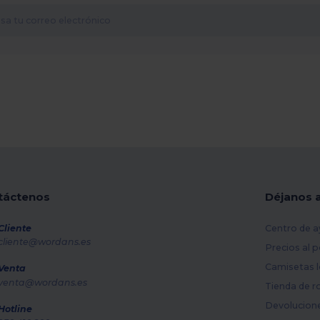
táctenos
Déjanos 
Cliente
Centro de a
cliente@wordans.es
Precios al 
Camisetas l
Venta
venta@wordans.es
Tienda de r
Devolucion
Hotline