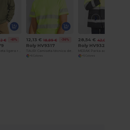
12,13 €
28,54 €
-61%
-36%
-32%
02 €
18,89 €
42,03 €
79
Roly HV9317
Roly HV9320
MAKALU Chaqueta ligera repelente al agua
TAURI Camiseta técnica de alta visibilidad de manga corta
MERAK Parka acolchada de alta visibilidad combinada
+6 Colores
+5 Colores