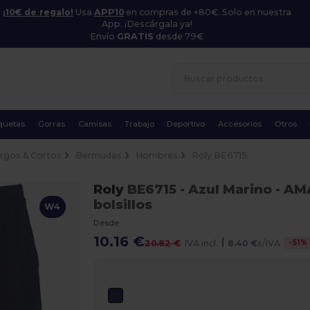
¡10€ de regalo!
Usa
APP10
en compras de +80€. Solo en nuestra
App. ¡Descárgala ya!
Envío
GRATIS
desde 79€
quetas
Gorras
Camisas
Trabajo
Deportivo
Accesorios
Otros
rgos & Cortos
Bermudas
Hombres
Roly BE6715
Roly
BE6715
- Azul Marino
- AM
bolsillos
W4
Desde
10.16 €
|
-
51
%
20.82 €
IVA incl.
8.40 €
s/IVA