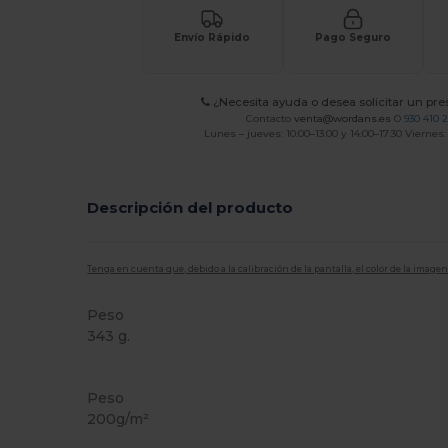
Envío Rápido
Pago Seguro
¿Necesita ayuda o desea solicitar un pr
Contacto
venta@wordans.es
O
930 410 
Lunes – jueves: 10:00–13:00 y 14:00–17:30 Viernes:
Descripción del producto
Tenga en cuenta que, debido a la calibración de la pantalla, el color de la imag
Peso
343 g.
Alto stock
Peso
200g/m²