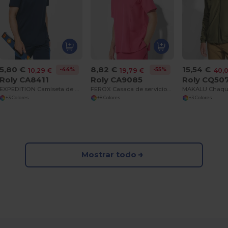
5,80 €
8,82 €
15,54 €
-44%
-55%
10,29 €
19,79 €
40,
Roly CA8411
Roly CA9085
Roly CQ50
EXPEDITION Camiseta de manga corta en colores combinados
FEROX Casaca de servicios de manga corta
+3 Colores
+8 Colores
+3 Colores
Mostrar todo