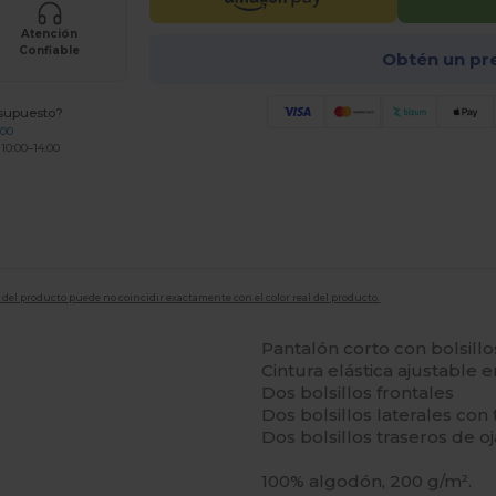
Atención
Confiable
Obtén un pr
esupuesto?
200
 10:00–14:00
en del producto puede no coincidir exactamente con el color real del producto.
Pantalón corto con bolsillo
Cintura elástica ajustable e
Dos bolsillos frontales
Dos bolsillos laterales con 
Dos bolsillos traseros de o
100% algodón, 200 g/m².