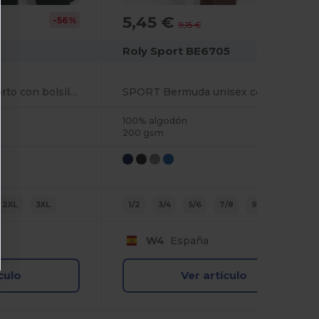
5,45 €
-56%
-40%
9,15 €
Roly Sport BE6705
VITARA Pantalón corto con bolsillos
SPORT Bermuda unisex con bolsillos laterales y cinturilla elástica con cordón ajustable
100% algodón
200 gsm
2XL
3XL
1/2
3/4
5/6
7/8
9/10
11/12
W4
España
culo
Ver artículo