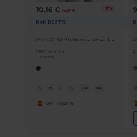
10,16 €
-51%
20,82 €
Roly BE6715
R
AMAZONAS Pantalón corto con bolsillos
100% algodón
A
200 gsm
2
S
M
L
XL
2XL
3XL
W4
España