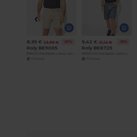
8,95 €
9,42 €
-63%
-55%
23,99 €
21,14 €
Roly BE9005
Roly BE6725
RINGO Pantalón corto con elastano para laboral y tiempo libre
ARMOUR Pantalón corto con bolsillos
+3 Colores
+5 Colores