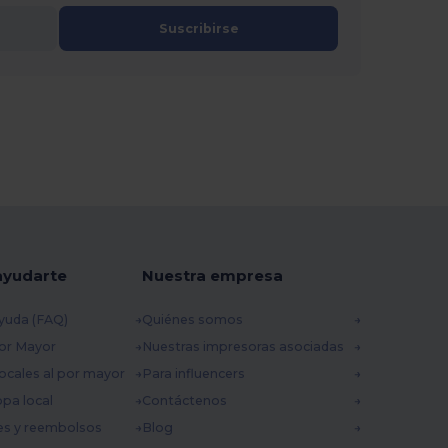
Suscribirse
ayudarte
Nuestra empresa
yuda (FAQ)
Quiénes somos
por Mayor
Nuestras impresoras asociadas
ocales al por mayor
Para influencers
opa local
Contáctenos
es y reembolsos
Blog