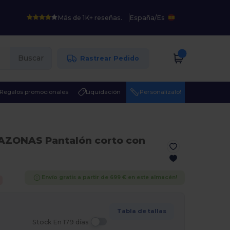
Más de 1K+ reseñas.
España
/
Es
Buscar
Rastrear Pedido
Regalos promocionales
Liquidación
¡Personalízalo!
AZONAS Pantalón corto con
Envío gratis a partir de 699 € en este almacén!
Tabla de tallas
Stock En 179 días