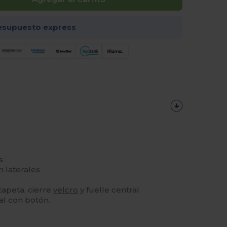
esupuesto express
s
n laterales
tapeta, cierre
velcro
y fuelle central
jal con botón.