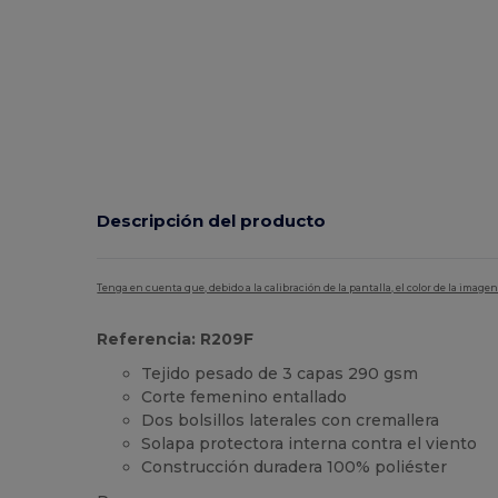
Descripción del producto
Tenga en cuenta que, debido a la calibración de la pantalla, el color de la imag
Referencia: R209F
Tejido pesado de 3 capas 290 gsm
Corte femenino entallado
Dos bolsillos laterales con cremallera
Solapa protectora interna contra el viento
Construcción duradera 100% poliéster