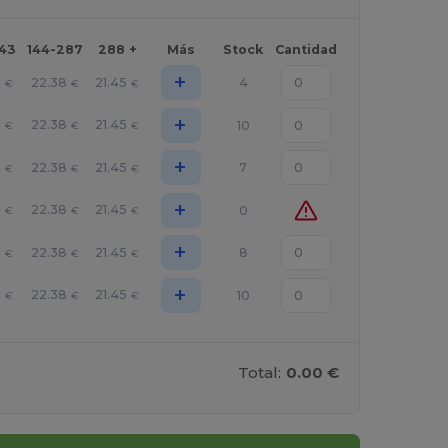
143
144-287
288 +
Más
Stock
Cantidad
+
1
22.38
21.45
4
€
€
€
+
1
22.38
21.45
10
€
€
€
+
1
22.38
21.45
7
€
€
€
+
1
22.38
21.45
0
€
€
€
+
1
22.38
21.45
8
€
€
€
+
1
22.38
21.45
10
€
€
€
Total:
0.00 €