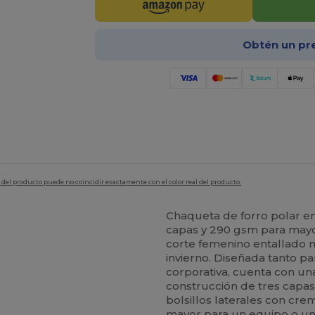
Obtén un pr
en del producto puede no coincidir exactamente con el color real del producto.
Chaqueta de forro polar ent
capas y 290 gsm para mayor
corte femenino entallado m
invierno. Diseñada tanto pa
corporativa, cuenta con un
construcción de tres capas 
bolsillos laterales con cr
mayor para un equipo o una