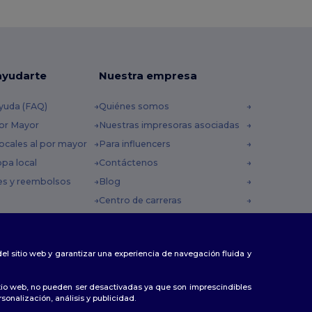
ayudarte
Nuestra empresa
yuda (FAQ)
Quiénes somos
por Mayor
Nuestras impresoras asociadas
ocales al por mayor
Para influencers
opa local
Contáctenos
es y reembolsos
Blog
Centro de carreras
 envío
omocionales
 del sitio web y garantizar una experiencia de navegación fluida y
tio web, no pueden ser desactivadas ya que son imprescindibles
sonalización, análisis y publicidad.