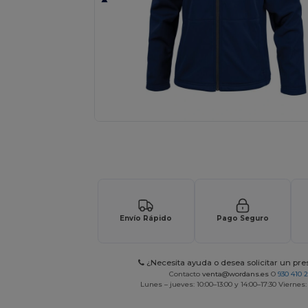
Solicita una cotización personalizada p
Envío Rápido
Pago Seguro
¿Necesita ayuda o desea solicitar un pr
Contacto
venta@wordans.es
O
930 410 
Lunes – jueves: 10:00–13:00 y 14:00–17:30 Viernes: