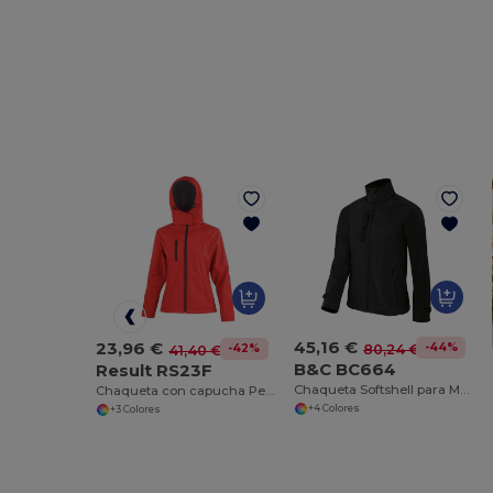
45,16 €
23,96 €
-44%
80,24 €
-42%
41,40 €
B&C BC664
Result RS23F
Chaqueta Softshell para Mujer
Chaqueta con capucha Performance para mujer
+4 Colores
+3 Colores