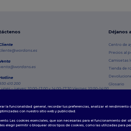
táctenos
Déjanos 
Cliente
Centro de a
cliente@wordans.es
Precios al 
Camisetas l
Venta
venta@wordans.es
Tienda de r
Devolucion
Hotline
930 410 200
Glosario
Lunes – jueves: 10:00–13:00 y 14:00–17:30 Viernes: 10:00–14:00
Métodos de
Rastreo de pedido
Códigos Pr
rar la funcionalidad general, recordar tus preferencias, analizar el rendimiento
ptimizadas con nuestro sitio web y publicidad.
ento. Las cookies esenciales, que son necesarias para el funcionamiento del si
s elegir permitir o bloquear otros tipos de cookies, como las utilizadas para per
Política de Privacidad
|
Política de Cookies
|
Mapa del sitio