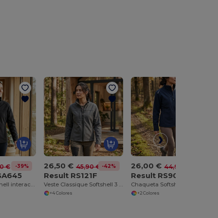
26,50 €
26,00 €
-39%
-42%
-42%
10 €
45,90 €
44,90 €
GA645
Result RS121F
Result RS900F
Chaqueta Softshell interactiva para mujeres
Veste Classique Softshell 3 Sofes Femme
Chaqueta Softshell Mujer Reciclada con Protección Climática
+4 Colores
+2 Colores