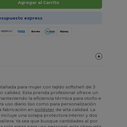
Agregar al Carrito
esupuesto express
allada para mujer con tejido softshell de 3
 calidez. Esta prenda profesional ofrece un
anteniendo la eficiencia térmica para otoño e
ra uso diario liso como para personalización
a fabricación en
poliéster
de alta calidad. La
incluye una solapa protectora interior y dos
emallera. Ya sea que busque cantidades al por
 sola pieza para uso personal, esta chaqueta