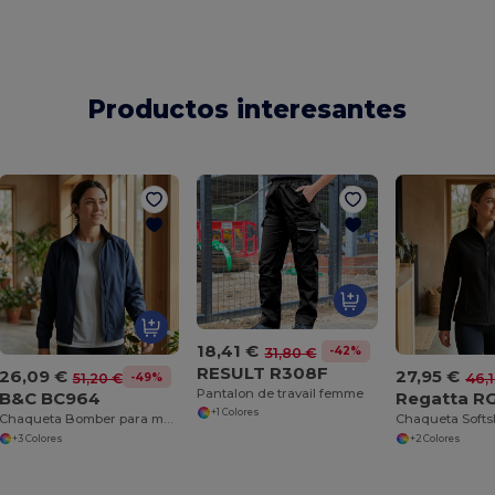
Productos interesantes
18,41 €
-42%
31,80 €
RESULT R308F
26,09 €
27,95 €
-49%
51,20 €
46,
Pantalon de travail femme
B&C BC964
Regatta R
+1 Colores
Chaqueta Bomber para mujeres BC963
+3 Colores
+2 Colores