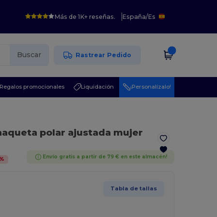
Más de 1K+ reseñas.
España
/
Es
Buscar
Rastrear Pedido
Regalos promocionales
Liquidación
¡Personalízalo!
haqueta polar ajustada mujer
Envío gratis a partir de 79 € en este almacén!
%
Tabla de tallas