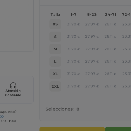
Talla
1-7
8-23
24-71
72-
31.70
27.97
26.11
23.3
XS
€
€
€
31.70
27.97
26.11
23.3
S
€
€
€
31.70
27.97
26.11
23.3
M
€
€
€
31.70
27.97
26.11
23.3
L
ara tus productos
€
€
€
31.70
27.97
26.11
23.3
XL
€
€
€
31.70
27.97
26.11
23.3
2XL
€
€
€
Atención
Confiable
Selecciones:
0
esupuesto?
200
 10:00–14:00