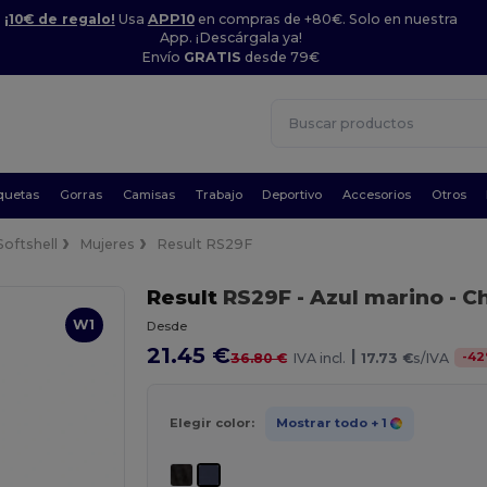
¡10€ de regalo!
Usa
APP10
en compras de +80€. Solo en nuestra
App. ¡Descárgala ya!
Envío
GRATIS
desde 79€
quetas
Gorras
Camisas
Trabajo
Deportivo
Accesorios
Otros
Softshell
Mujeres
Result RS29F
Result
RS29F
- Azul marino
- C
W1
Desde
21.45 €
|
-
42
36.80 €
IVA incl.
17.73 €
s/IVA
Elegir color:
Mostrar todo
+ 1