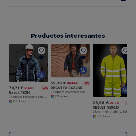
Productos interesantes
2
59,99 €
96,70 €
-38%
30,31 €
REGATTA RGA245
53,60 €
-43%
Chaqueta Acolchada con Forro de Houndstooth
Result RS314
+2 Colores
Chaqueta Protectora con Cremallera Intercambiable
+1 Colores
23,96 €
40,16 €
-40%
RESULT RS505X
2-layer high visibility Softshell jacket
+2 Colores