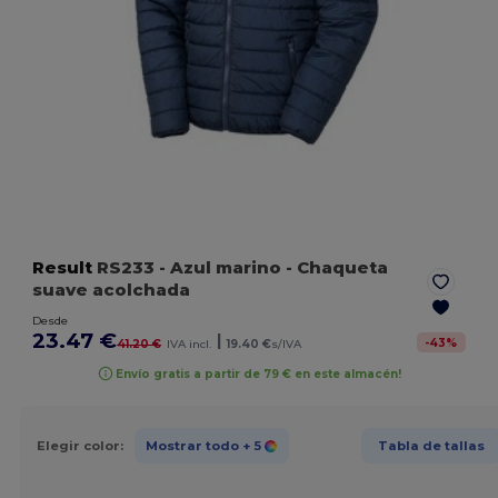
Result
RS233
- Azul marino
- Chaqueta
suave acolchada
Desde
23.47 €
|
-
43
%
41.20 €
IVA incl.
19.40 €
s/IVA
Envío gratis a partir de 79 € en este almacén!
Elegir color:
Mostrar todo
+ 5
Tabla de tallas