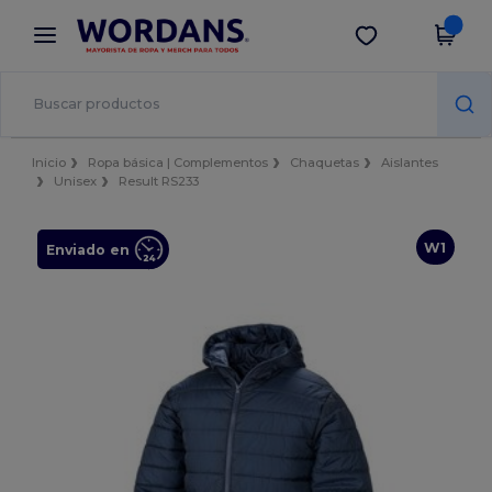
×
App de Wordans
Descargar app
¡Mejores precios en app!
Inicio
Ropa básica | Complementos
Chaquetas
Aislantes
Unisex
Result RS233
W1
Enviado en