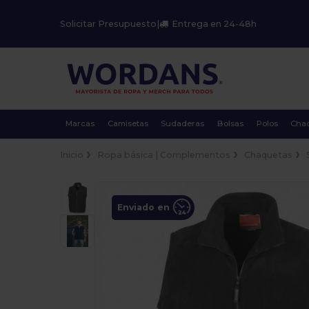
Solicitar Presupuesto
|
Entrega en 24-48h
Marcas
Camisetas
Sudaderas
Bolsas
Polos
Cha
Inicio
Ropa básica | Complementos
Chaquetas
Enviado en