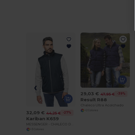
29,03 €
-39%
47,95 €
Result R88
Chaleco Ultra Acolchado
+2 Colores
32,09 €
-27%
44,25 €
Kariban K659
MESSENGER - CHALECO DE FORRO POLAR Chaqueta & Polares Sin Mangas Hombre
+3 Colores