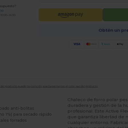
esupuesto?
200
 10:00–14:00
Obtén un pr
en del producto puede no coincidir exactamente con el color real del producto.
Chaleco de forro polar p
duradera y gestión de la h
bado anti-bolitas
profesional. Este Active F
o 1%) para secado rápido
que garantiza libertad de
tales forrados
cualquier entorno. Fabrica