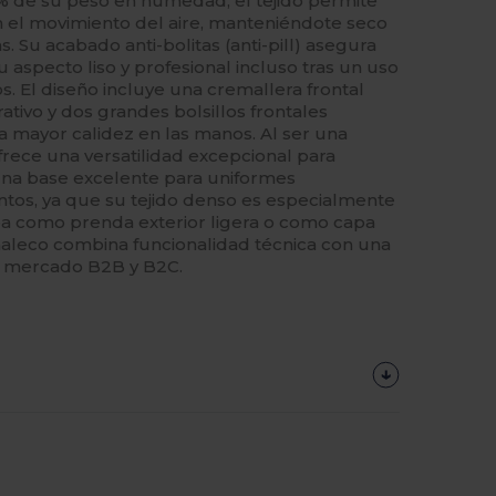
 de su peso en humedad, el tejido permite
n el movimiento del aire, manteniéndote seco
s. Su acabado anti-bolitas (anti-pill) asegura
aspecto liso y profesional incluso tras un uso
os. El diseño incluye una cremallera frontal
tivo y dos grandes bolsillos frontales
ra mayor calidez en las manos. Al ser una
ofrece una versatilidad excepcional para
una base excelente para uniformes
ntos, ya que su tejido denso es especialmente
sea como prenda exterior ligera o como capa
haleco combina funcionalidad técnica con una
el mercado B2B y B2C.