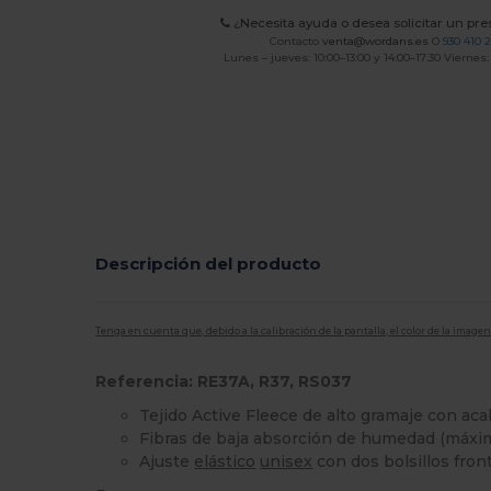
¿Necesita ayuda o desea solicitar un pr
Contacto
venta@wordans.es
O
930 410 
Lunes – jueves: 10:00–13:00 y 14:00–17:30 Viernes:
Descripción del producto
Tenga en cuenta que, debido a la calibración de la pantalla, el color de la imag
Referencia: RE37A, R37, RS037
Tejido Active Fleece de alto gramaje con aca
Fibras de baja absorción de humedad (máxim
Ajuste
elástico
unisex
con dos bolsillos fron