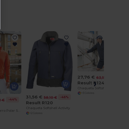
27,76 €
-56%
63,15 €
Result R124
Chaqueta Softshell Workwear Antidesgarros
+3 Colores
31,56 €
-46%
58,10 €
-44%
2 €
Result R120
4
Chaqueta Softshell Activity
Chaqueta de Forro Polar Súper Cálida y Ligera
+2 Colores