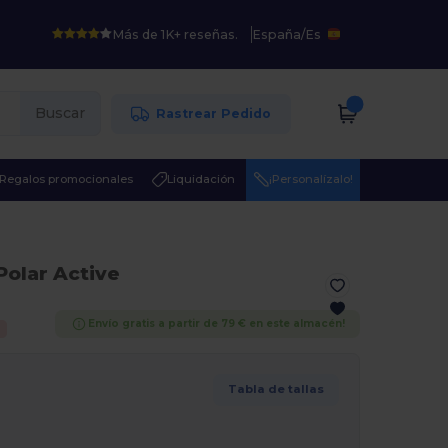
Más de 1K+ reseñas.
España
/
Es
Buscar
Rastrear Pedido
Regalos promocionales
Liquidación
¡Personalízalo!
Polar Active
Envío gratis a partir de 79 € en este almacén!
Tabla de tallas