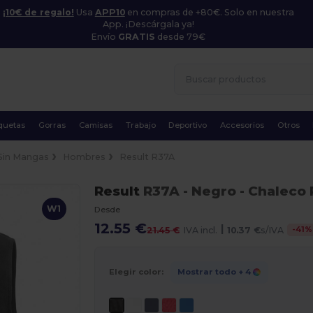
¡10€ de regalo!
Usa
APP10
en compras de +80€. Solo en nuestra
App. ¡Descárgala ya!
Envío
GRATIS
desde 79€
quetas
Gorras
Camisas
Trabajo
Deportivo
Accesorios
Otros
Sin Mangas
Hombres
Result R37A
Result
R37A
- Negro
- Chaleco 
W1
Desde
12.55 €
|
-
41
%
21.45 €
IVA incl.
10.37 €
s/IVA
Elegir color:
Mostrar todo
+ 4