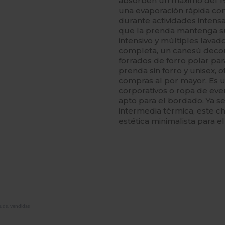
absorben un máximo del 1%
una evaporación rápida co
durante actividades intensa
que la prenda mantenga su 
intensivo y múltiples lavad
completa, un canesú decora
forrados de forro polar pa
prenda sin forro y unisex, 
compras al por mayor. Es 
corporativos o ropa de eve
apto para el
bordado
. Ya 
intermedia térmica, este c
estética minimalista para 
uds. vendidas