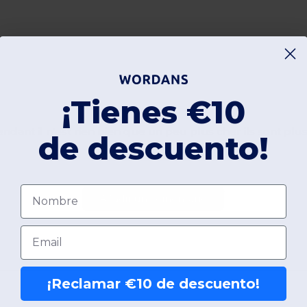
¡Tienes €10
pendant il n'est rien bien que un peu plus cher ils sont p
de descuento!
Nombre
Añadir un comentario
Email
¡Reclamar €10 de descuento!