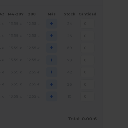
143
144-287
288 +
Más
Stock
Cantidad
+
4
13.59
12.55
24
€
€
€
+
4
13.59
12.55
26
€
€
€
+
4
13.59
12.55
69
€
€
€
+
4
13.59
12.55
79
€
€
€
+
4
13.59
12.55
42
€
€
€
+
4
13.59
12.55
26
€
€
€
+
4
13.59
12.55
10
€
€
€
Total:
0.00 €