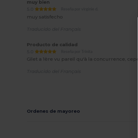
muy bien
5.0
Reseña por virginie d.
muy satisfecho
Traducido del Français
Producto de calidad
5.0
Reseña por Trinita
Gilet a 1ère vu pareil qu'à la concurrence, ce
Traducido del Français
Ordenes de mayoreo