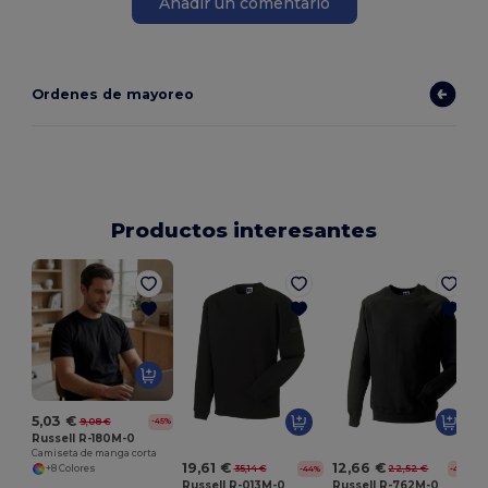
Añadir un comentario
Ordenes de mayoreo
Productos interesantes
5,03 €
9,08 €
-45%
Russell R-180M-0
Camiseta de manga corta
19,61 €
12,66 €
35,14 €
22,52 €
+8 Colores
-44%
-44%
Russell R-013M-0
Russell R-762M-0