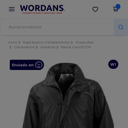
×
App de Wordans
Descargar app
¡Mejores precios en app!
Inicio
Ropa básica | Complementos
Chaquetas
Cortavientos
Hombres
Result Core R227X
W1
Enviado en