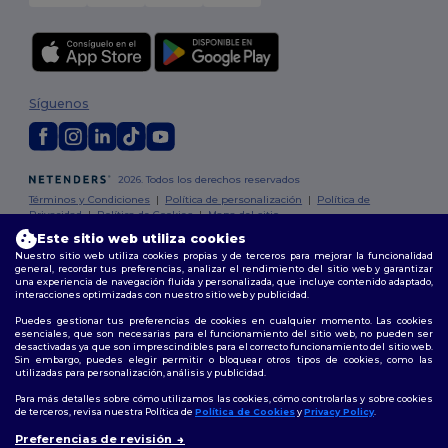
Síguenos
2026. Todos los derechos reservados
Términos y Condiciones
|
Política de personalización
|
Política de
Privacidad
|
Política de Cookies
|
Mapa del sitio
Este sitio web utiliza cookies
Nuestro sitio web utiliza cookies propias y de terceros para mejorar la funcionalidad
Madrid
|
Barcelona
|
Valencia
|
Seville
|
Zaragoza
|
Málaga
|
Murcia
|
general, recordar tus preferencias, analizar el rendimiento del sitio web y garantizar
Palma
|
Bilbao
|
Alicante
una experiencia de navegación fluida y personalizada, que incluye contenido adaptado,
interacciones optimizadas con nuestro sitio web y publicidad.
Puedes gestionar tus preferencias de cookies en cualquier momento. Las cookies
esenciales, que son necesarias para el funcionamiento del sitio web, no pueden ser
desactivadas ya que son imprescindibles para el correcto funcionamiento del sitio web.
Sin embargo, puedes elegir permitir o bloquear otros tipos de cookies, como las
utilizadas para personalización, análisis y publicidad.
Para más detalles sobre cómo utilizamos las cookies, cómo controlarlas y sobre cookies
de terceros, revisa nuestra Política de
Política de Cookies
y
Privacy Policy
.
👋
Hola
Preferencias de revisión
Si tienes dudas o preguntas,