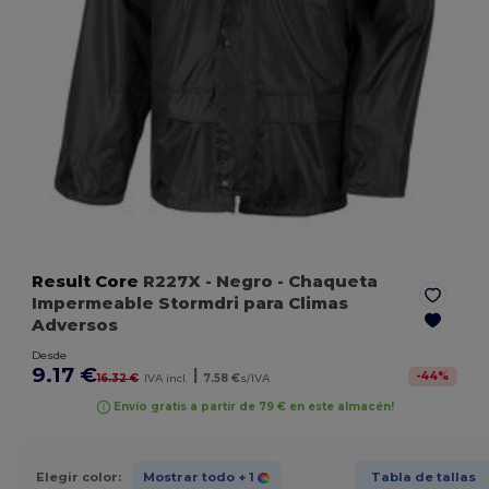
Result Core
R227X
- Negro
- Chaqueta
Impermeable Stormdri para Climas
Adversos
Desde
9.17 €
|
-
44
%
16.32 €
IVA incl.
7.58 €
s/IVA
Envío gratis a partir de 79 € en este almacén!
Elegir color:
Mostrar todo
+ 1
Tabla de tallas