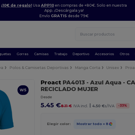
¡10€ de regalo!
Usa
APP10
en compras de +80€. Solo en nuestra
App. ¡Descárgala ya!
Envío
GRATIS
desde 79€
quetas
Gorras
Camisas
Trabajo
Deportivo
Accesorios
Otros
va
Polos & Camisetas Deportivas
Manga Corta
Unisex
Proa
Proact
PA4013
- Azul Aqua
- C
RECICLADO MUJER
W5
Desde
5.45 €
|
-
33
%
8.11 €
IVA incl.
4.50 €
s/IVA
Elegir color:
Mostrar todo
+ 8