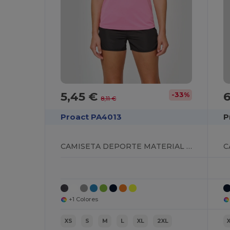
5,45 €
6
-33%
8,11 €
Proact PA4013
P
CAMISETA DEPORTE MATERIAL RECICLADO MUJER
+1 Colores
XS
S
M
L
XL
2XL