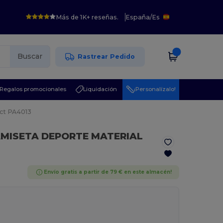
Más de 1K+ reseñas.
España
/
Es
Buscar
Rastrear Pedido
Regalos promocionales
Liquidación
¡Personalízalo!
ct PA4013
AMISETA DEPORTE MATERIAL
Envío gratis a partir de 79 € en este almacén!