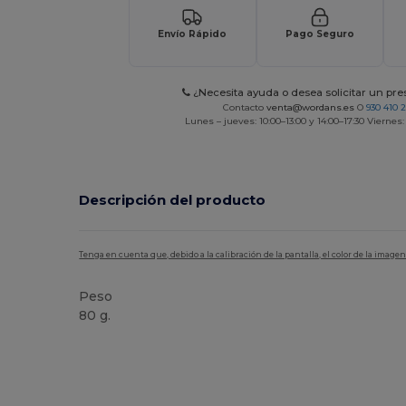
Envío Rápido
Pago Seguro
¿Necesita ayuda o desea solicitar un pr
Contacto
venta@wordans.es
O
930 410 
Lunes – jueves: 10:00–13:00 y 14:00–17:30 Viernes:
Descripción del producto
Tenga en cuenta que, debido a la calibración de la pantalla, el color de la imag
Peso
80 g.
Orgánico