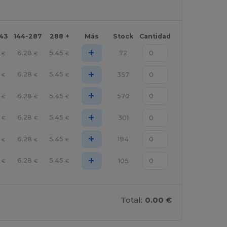
143
144-287
288 +
Más
Stock
Cantidad
+
6.28
5.45
72
€
€
€
+
6.28
5.45
357
€
€
€
+
6.28
5.45
570
€
€
€
+
6.28
5.45
301
€
€
€
+
6.28
5.45
194
€
€
€
+
6.28
5.45
105
€
€
€
Total:
0.00 €