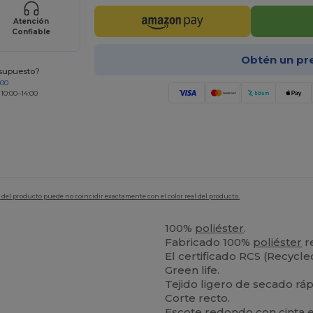
Atención
Confiable
Obtén un pr
esupuesto?
200
 10:00–14:00
en del producto puede no coincidir exactamente con el color real del producto.
100%
poliéster
.
Fabricado 100%
poliéster
r
El certificado RCS (Recycl
Green life.
Tejido ligero de secado ráp
Corte recto.
Escote redondo con cinta e