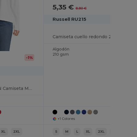
5,35 €
-39%
8,80 €
Russell RU215
Camiseta cuello redondo 210
Algodón
210 gsm
-1%
MONARCH WOMEN Camiseta Mujer Cuello Redondo Manga Larga
+1 Colores
XL
2XL
S
M
L
XL
2XL
3XL