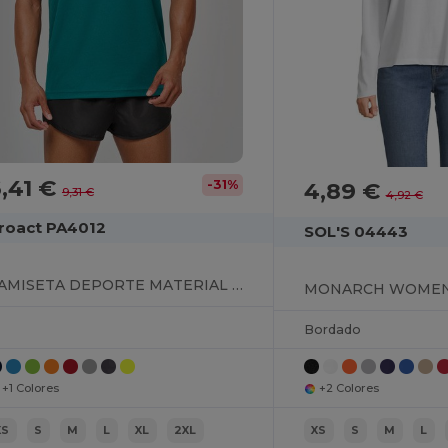
,41 €
-31%
4,89 €
9,31 €
4,92 €
roact PA4012
SOL'S 04443
CAMISETA DEPORTE MATERIAL RECICLADO HOMBRE
Bordado
+1 Colores
+2 Colores
XS
S
M
L
XL
2XL
XS
S
M
L