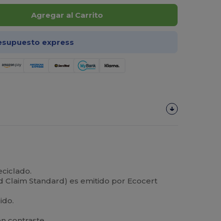
Agregar al Carrito
esupuesto express
eciclado.
ed Claim Standard) es emitido por Ecocert
ido.
n contraste.