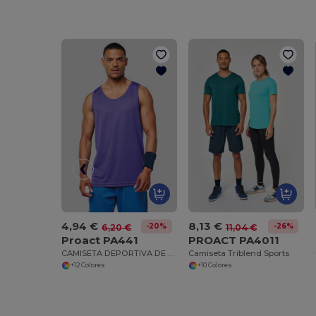
4,94 €
8,13 €
-20%
-26%
6,20 €
11,04 €
Proact PA441
PROACT PA4011
CAMISETA DEPORTIVA DE TIRANTES
Camiseta Triblend Sports
+12 Colores
+10 Colores