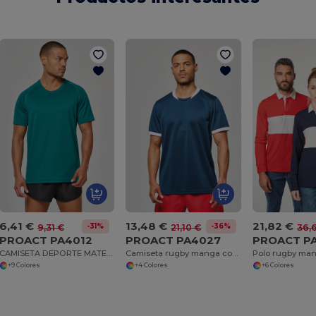
6,41 €
13,48 €
21,82 €
-31%
-36%
9,31 €
21,10 €
36,
PROACT PA4012
PROACT PA4027
PROACT P
CAMISETA DEPORTE MATERIAL RECICLADO HOMBRE
Camiseta rugby manga corta unisex
Polo rugby man
+9 Colores
+4 Colores
+6 Colores