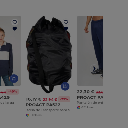
22,30 €
-40%
-34%
64 €
33,80 €
A429
PROACT PA1042
16,17 €
-29%
22,94 €
ga larga
Pantalón de entrenamiento reciclado Premium unisex
PROACT PA522
+2 Colores
Bolsa de Transporte para Secado Rápido de Balones
+1 Colores