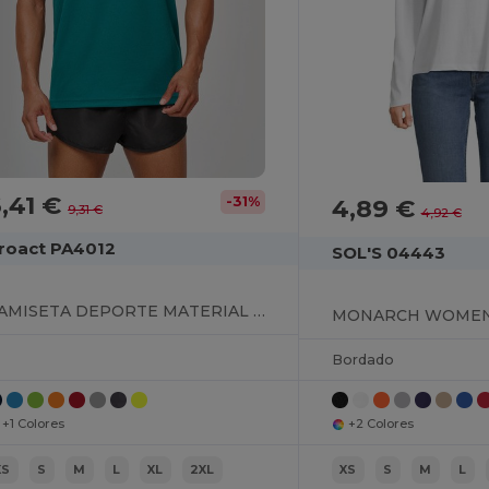
,41 €
-31%
4,89 €
9,31 €
4,92 €
roact PA4012
SOL'S 04443
CAMISETA DEPORTE MATERIAL RECICLADO HOMBRE
Bordado
+1 Colores
+2 Colores
XS
S
M
L
XL
2XL
XS
S
M
L