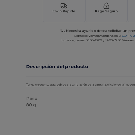
Envío Rápido
Pago Seguro
¿Necesita ayuda o desea solicitar un pr
Contacto
venta@wordans.es
O
930 410 
Lunes – jueves: 10:00–13:00 y 14:00–17:30 Viernes:
Descripción del producto
Tenga en cuenta que, debido a la calibración de la pantalla, el color de la imag
Peso
80 g.
Orgánico