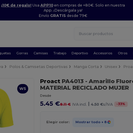
¡10€ de regalo!
Usa
APP10
en compras de +80€. Solo en nuestra
App. ¡Descárgala ya!
Envío
GRATIS
desde 79€
quetas
Gorras
Camisas
Trabajo
Deportivo
Accesorios
Otros
va
Polos & Camisetas Deportivas
Manga Corta
Unisex
Proa
Proact
PA4013
- Amarillo Fluo
MATERIAL RECICLADO MUJER
W5
Desde
5.45 €
|
-
33
%
8.11 €
IVA incl.
4.50 €
s/IVA
Elegir color:
Mostrar todo
+ 8