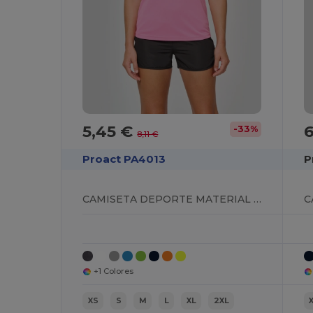
5,45 €
6
-33%
8,11 €
Proact PA4013
P
CAMISETA DEPORTE MATERIAL RECICLADO MUJER
+1 Colores
XS
S
M
L
XL
2XL