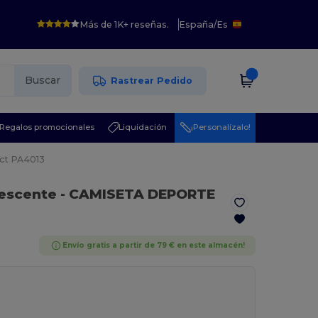
Más de 1K+ reseñas.
España
/
Es
Buscar
Rastrear Pedido
Regalos promocionales
Liquidación
¡Personalízalo!
ct PA4013
rescente
- CAMISETA DEPORTE
Envío gratis a partir de 79 € en este almacén!