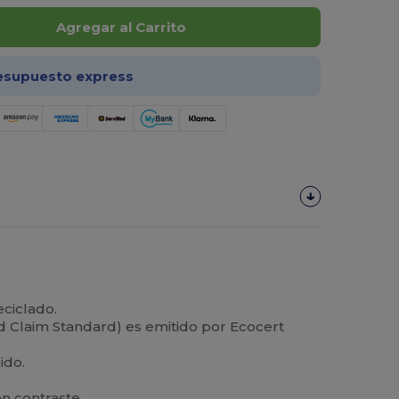
Agregar al Carrito
esupuesto express
eciclado.
ed Claim Standard) es emitido por Ecocert
ido.
n contraste.