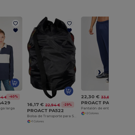
22,30 €
-40%
-34%
64 €
33,80 €
A429
PROACT PA1042
16,17 €
-29%
22,94 €
ga larga
Pantalón de entrenamiento reciclado Premium unisex
PROACT PA522
+2 Colores
Bolsa de Transporte para Secado Rápido de Balones
+1 Colores