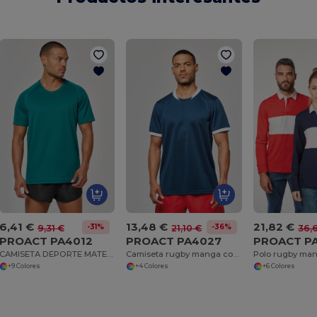
6,41 €
13,48 €
21,82 €
-31%
-36%
9,31 €
21,10 €
36,
PROACT PA4012
PROACT PA4027
PROACT P
CAMISETA DEPORTE MATERIAL RECICLADO HOMBRE
Camiseta rugby manga corta unisex
Polo rugby man
+9 Colores
+4 Colores
+6 Colores