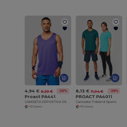
4,94 €
8,13 €
-20%
-26%
6,20 €
11,04 €
Proact PA441
PROACT PA4011
CAMISETA DEPORTIVA DE TIRANTES
Camiseta Triblend Sports
+12 Colores
+10 Colores