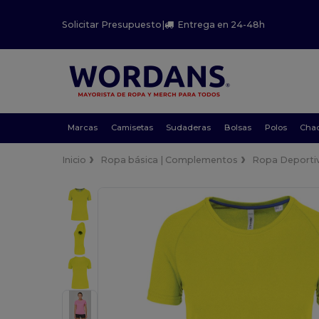
Solicitar Presupuesto
|
Entrega en 24-48h
Marcas
Camisetas
Sudaderas
Bolsas
Polos
Cha
Inicio
Ropa básica | Complementos
Ropa Deporti