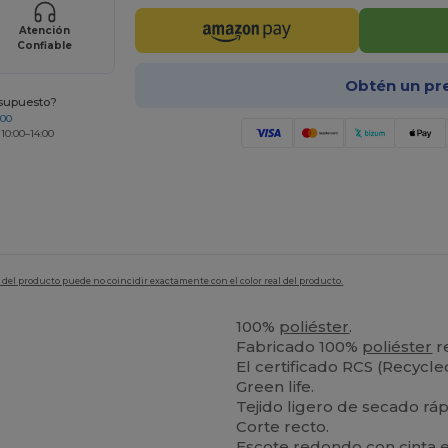
Atención
Confiable
Obtén un pr
esupuesto?
200
 10:00–14:00
en del producto puede no coincidir exactamente con el color real del producto.
100%
poliéster
.
Fabricado 100%
poliéster
r
El certificado RCS (Recycl
Green life.
Tejido ligero de secado ráp
Corte recto.
Escote redondo con cinta e