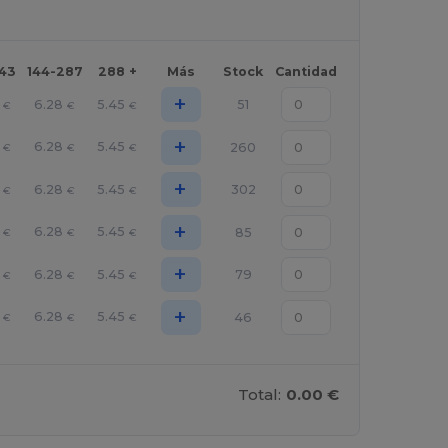
143
144-287
288 +
Más
Stock
Cantidad
+
6.28
5.45
51
€
€
€
+
6.28
5.45
260
€
€
€
+
6.28
5.45
302
€
€
€
+
6.28
5.45
85
€
€
€
+
6.28
5.45
79
€
€
€
+
6.28
5.45
46
€
€
€
Total:
0.00 €