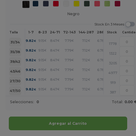
Negro
Stock En 3 Meses
1-7
8-23
24-71
72-143
144-287
288 +
Más
Talla
Stock
Cantida
+
9.82
9.15
8.47
7.79
7.12
6.78
€
€
€
€
€
€
31/34
1778
+
9.82
9.15
8.47
7.79
7.12
6.78
€
€
€
€
€
€
35/38
1322
+
9.82
9.15
8.47
7.79
7.12
6.78
€
€
€
€
€
€
39/42
3205
+
9.82
9.15
8.47
7.79
7.12
6.78
€
€
€
€
€
€
43/46
4977
+
9.82
9.15
8.47
7.79
7.12
6.78
€
€
€
€
€
€
27/30
919
+
9.82
9.15
8.47
7.79
7.12
6.78
€
€
€
€
€
€
47/50
387
Selecciones:
0
Total:
0.00 
Agregar al Carrito