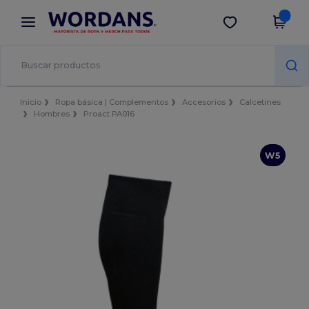
×
App de Wordans
Descargar app
¡Mejores precios en app!
Inicio
Ropa básica | Complementos
Accesorios
Calcetines
Hombres
Proact PA016
W5