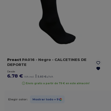
Proact
PA016
- Negro
- CALCETINES DE
DEPORTE
Desde
6.78 €
|
IVA incl.
5.60 €
s/IVA
Envío gratis a partir de 79 € en este almacén!
Elegir color:
Mostrar todo
+ 9