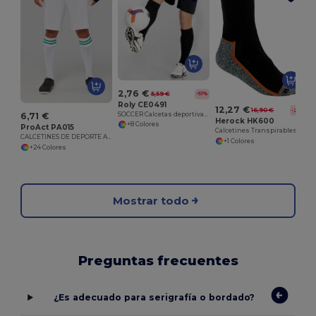
2,76 €
5,59 €
-51%
Roly CE0491
12,27 €
16,90 €
-27%
SOCCER Calcetas deportivas de alta duración
6,71 €
Herock HK600
+8 Colores
ProAct PA015
Calcetines Transpirables Herock de Secado Rápido
CALCETINES DE DEPORTE A RAYAS
+1 Colores
+24 Colores
Mostrar todo
Preguntas frecuentes
¿Es adecuado para serigrafía o bordado?