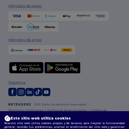
Métodos de pago
Métodos de envío
Síguenos
2026. Todos los derechos reservados
Términos y Condiciones
|
Política de personalización
|
Política de
Privacidad
|
Política de Cookies
|
Mapa del sitio
Este sitio web utiliza cookies
Nuestro sitio web utiliza cookies propias y de terceros para mejorar la funcionalidad
general, recordar tus preferencias, analizar el rendimiento del sitio web y garantizar
Madrid
|
Barcelona
|
Valencia
|
Seville
|
Zaragoza
|
Málaga
|
Murcia
|