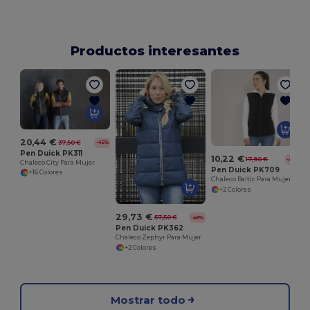
Productos interesantes
20,44 €
37,50 €
-45%
Pen Duick PK311
10,22 €
17,90 €
-43%
Chaleco City Para Mujer
Pen Duick PK709
+16 Colores
Chaleco Baltic Para Mujer
+2 Colores
29,73 €
57,50 €
-48%
Pen Duick PK362
Chaleco Zephyr Para Mujer
+2 Colores
Mostrar todo