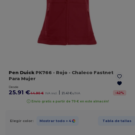
Pen Duick
PK766
- Rojo
- Chaleco Fastnet
Para Mujer
Desde
25.91 €
|
-
42
%
44.90 €
IVA incl.
21.41 €
s/IVA
Envío gratis a partir de 79 € en este almacén!
Elegir color:
Mostrar todo
+ 4
Tabla de tallas