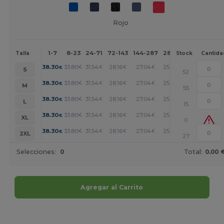
Rojo
1-7
8-23
24-71
72-143
144-287
288 +
Más
Talla
Stock
Cantida
+
38.30
33.80
31.54
28.16
27.04
25.91
€
€
€
€
€
€
S
52
+
38.30
33.80
31.54
28.16
27.04
25.91
€
€
€
€
€
€
M
55
+
38.30
33.80
31.54
28.16
27.04
25.91
€
€
€
€
€
€
L
15
+
38.30
33.80
31.54
28.16
27.04
25.91
€
€
€
€
€
€
XL
0
+
38.30
33.80
31.54
28.16
27.04
25.91
€
€
€
€
€
€
2XL
27
Selecciones:
0
Total:
0.00 
Agregar al Carrito
¡Personalízalo!