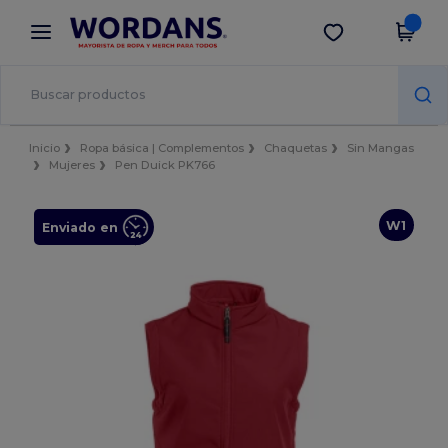
×
App de Wordans
Descargar app
¡Mejores precios en app!
Inicio
Ropa básica | Complementos
Chaquetas
Sin Mangas
Mujeres
Pen Duick PK766
W1
Enviado en