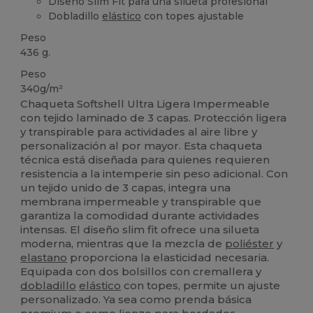
Diseño Slim Fit para una silueta profesional
Dobladillo
elástico
con topes ajustable
Peso
436 g.
Peso
340g/m²
Chaqueta Softshell Ultra Ligera Impermeable
con tejido laminado de 3 capas. Protección ligera
y transpirable para actividades al aire libre y
personalización al por mayor. Esta chaqueta
técnica está diseñada para quienes requieren
resistencia a la intemperie sin peso adicional. Con
un tejido unido de 3 capas, integra una
membrana impermeable y transpirable que
garantiza la comodidad durante actividades
intensas. El diseño slim fit ofrece una silueta
moderna, mientras que la mezcla de
poliéster
y
elastano
proporciona la elasticidad necesaria.
Equipada con dos bolsillos con cremallera y
dobladillo
elástico
con topes, permite un ajuste
personalizado. Ya sea como prenda básica