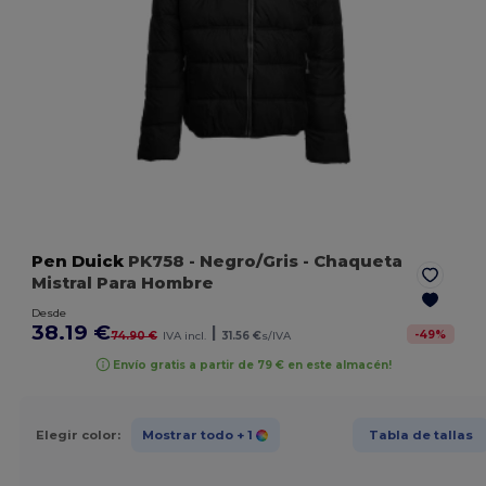
Pen Duick
PK758
- Negro/Gris
- Chaqueta
Mistral Para Hombre
Desde
38.19 €
|
-
49
%
74.90 €
IVA incl.
31.56 €
s/IVA
Envío gratis a partir de 79 € en este almacén!
Elegir color:
Mostrar todo
+ 1
Tabla de tallas