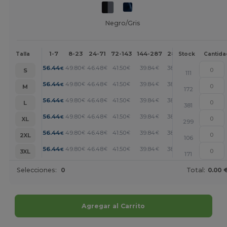
Negro/Gris
1-7
8-23
24-71
72-143
144-287
288 +
Más
Talla
Stock
Cantida
+
56.44
49.80
46.48
41.50
39.84
38.19
€
€
€
€
€
€
S
111
+
56.44
49.80
46.48
41.50
39.84
38.19
€
€
€
€
€
€
M
172
+
56.44
49.80
46.48
41.50
39.84
38.19
€
€
€
€
€
€
L
381
+
56.44
49.80
46.48
41.50
39.84
38.19
€
€
€
€
€
€
XL
299
+
56.44
49.80
46.48
41.50
39.84
38.19
€
€
€
€
€
€
2XL
106
+
56.44
49.80
46.48
41.50
39.84
38.19
€
€
€
€
€
€
3XL
171
Selecciones:
0
Total:
0.00 
Agregar al Carrito