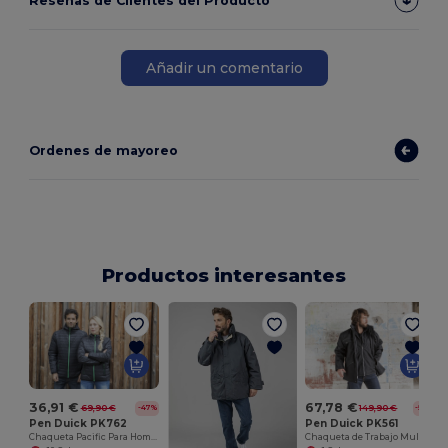
Reseñas de Clientes del Producto
Añadir un comentario
Ordenes de mayoreo
Productos interesantes
36,91 €
67,78 €
69,90 €
149,90 €
-47%
-55%
Pen Duick PK762
Pen Duick PK561
Chaqueta Pacific Para Hombre
Chaqueta de Trabajo Multifuncional con Forro Desmontable