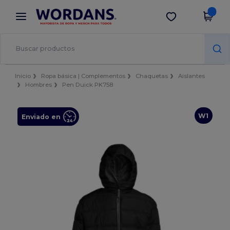
×
App de Wordans
Descargar app
¡Mejores precios en app!
Inicio
Ropa básica | Complementos
Chaquetas
Aislantes
Hombres
Pen Duick PK758
W1
Enviado en