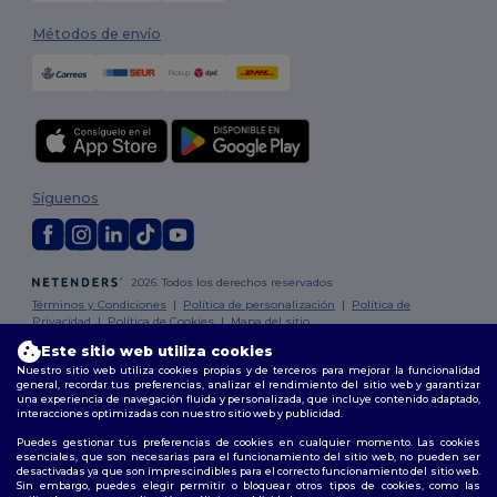
Métodos de envío
Síguenos
2026. Todos los derechos reservados
Términos y Condiciones
|
Política de personalización
|
Política de
Privacidad
|
Política de Cookies
|
Mapa del sitio
Este sitio web utiliza cookies
Nuestro sitio web utiliza cookies propias y de terceros para mejorar la funcionalidad
Madrid
|
Barcelona
|
Valencia
|
Seville
|
Zaragoza
|
Málaga
|
Murcia
|
general, recordar tus preferencias, analizar el rendimiento del sitio web y garantizar
Palma
|
Bilbao
|
Alicante
una experiencia de navegación fluida y personalizada, que incluye contenido adaptado,
interacciones optimizadas con nuestro sitio web y publicidad.
Puedes gestionar tus preferencias de cookies en cualquier momento. Las cookies
esenciales, que son necesarias para el funcionamiento del sitio web, no pueden ser
desactivadas ya que son imprescindibles para el correcto funcionamiento del sitio web.
Sin embargo, puedes elegir permitir o bloquear otros tipos de cookies, como las