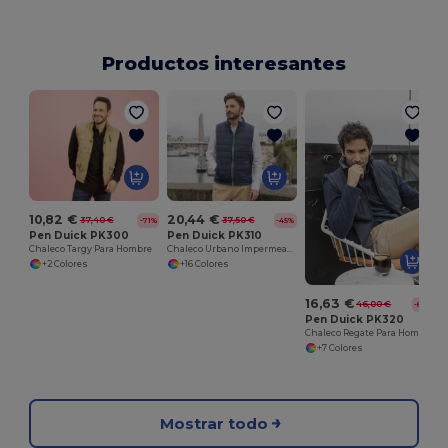
Productos interesantes
C
10,82 €
20,44 €
37,40 €
37,50 €
-71%
-45%
Pen Duick PK300
Pen Duick PK310
Chaleco Targy Para Hombre
Chaleco Urbano Impermeable y Cortavientos
+2 Colores
+16 Colores
16,63 €
46,00 €
-64%
Pen Duick PK320
Chaleco Regate Para Hombre
+7 Colores
Mostrar todo