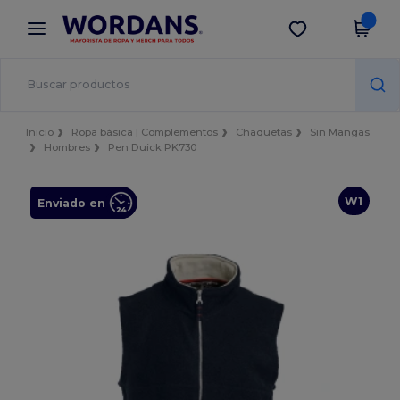
×
App de Wordans
Descargar app
¡Mejores precios en app!
Inicio
Ropa básica | Complementos
Chaquetas
Sin Mangas
Hombres
Pen Duick PK730
W1
Enviado en