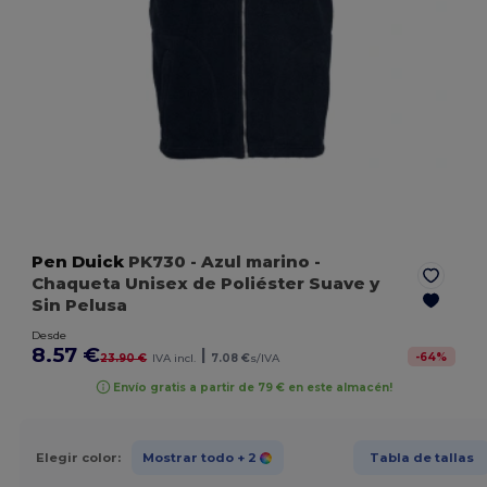
Pen Duick
PK730
- Azul marino
-
Chaqueta Unisex de Poliéster Suave y
Sin Pelusa
Desde
8.57 €
|
-
64
%
23.90 €
IVA incl.
7.08 €
s/IVA
Envío gratis a partir de 79 € en este almacén!
Elegir color:
Mostrar todo
+ 2
Tabla de tallas