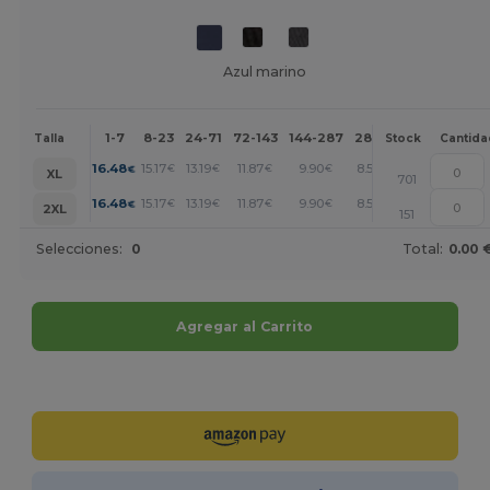
Azul marino
1-7
8-23
24-71
72-143
144-287
288 +
Más
Talla
Stock
Cantida
+
16.48
15.17
13.19
11.87
9.90
8.57
€
€
€
€
€
€
XL
701
+
16.48
15.17
13.19
11.87
9.90
8.57
€
€
€
€
€
€
2XL
151
Selecciones:
0
Total:
0.00 
Agregar al Carrito
¡Personalízalo!