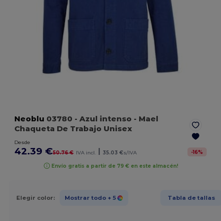
Neoblu
03780
- Azul intenso
- Mael
Chaqueta De Trabajo Unisex
Desde
42.39 €
|
-
16
%
50.76 €
IVA incl.
35.03 €
s/IVA
Envío gratis a partir de 79 € en este almacén!
Elegir color:
Mostrar todo
+ 5
Tabla de tallas