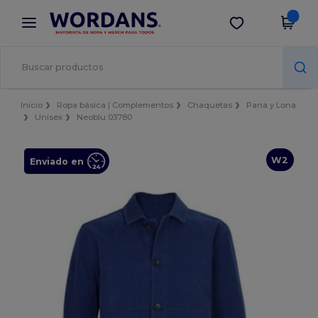
×
App de Wordans
Descargar app
¡Mejores precios en app!
Inicio
Ropa básica | Complementos
Chaquetas
Pana y Lona
Unisex
Neoblu 03780
W2
Enviado en