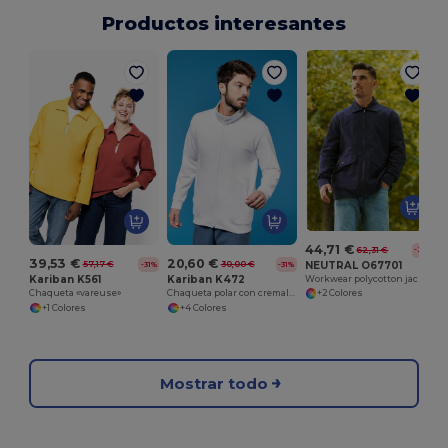
Productos interesantes
44,71 €
62,31 €
-28%
39,53 €
20,60 €
NEUTRAL O67701
57,17 €
30,00 €
-31%
-31%
Kariban K561
Kariban K472
Workwear polycotton jacket
Chaqueta «vareuse»
Chaqueta polar con cremallera para hombre
+2 Colores
+1 Colores
+4 Colores
Mostrar todo