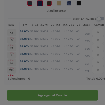
Azul intenso
Stock En 102 días
1-7
8-23
24-71
72-143
144-287
288 +
Más
Talla
Stock
Cantida
+
58.97
55.28
51.60
46.07
44.23
42.39
€
€
€
€
€
€
XS
268
+
-9%
58.97
55.28
51.60
46.07
44.23
42.39
€
€
€
€
€
€
S
750
+
-9%
58.97
55.28
51.60
46.07
44.23
42.39
€
€
€
€
€
€
M
646
+
-9%
58.97
55.28
51.60
46.07
44.23
42.39
€
€
€
€
€
€
L
660
+
-9%
58.97
55.28
51.60
46.07
44.23
42.39
€
€
€
€
€
€
XL
391
+
-9%
58.97
55.28
51.60
46.07
44.23
42.39
€
€
€
€
€
€
2XL
121
-9%
Selecciones:
0
Total:
0.00 
Agregar al Carrito