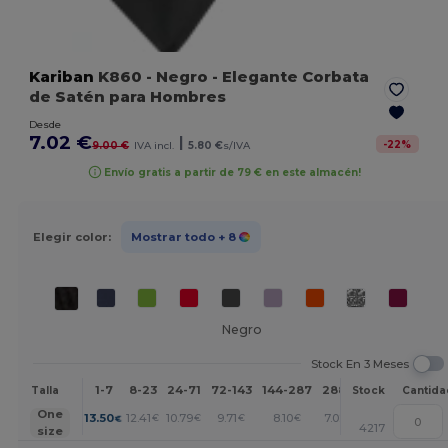
Kariban
K860
- Negro
- Elegante Corbata
de Satén para Hombres
Desde
7.02 €
|
-
22
%
9.00 €
IVA incl.
5.80 €
s/IVA
Envío gratis a partir de 79 € en este almacén!
Elegir color:
Mostrar todo
+ 8
Negro
Stock En 3 Meses
1-7
8-23
24-71
72-143
144-287
288 +
Más
Talla
Stock
Cantida
+
One
13.50
12.41
10.79
9.71
8.10
7.02
€
€
€
€
€
€
4217
size