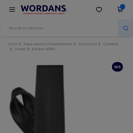
×
App de Wordans
Descargar app
¡Mejores precios en app!
Inicio
Ropa básica | Complementos
Accesorios
Corbatas
Unisex
Kariban K860
W5