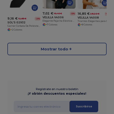
7,02 €
16,85 €
10,40 €
28,20 €
-33%
-40%
VELILLA V4006
VELILLA V4008
9,16 €
12,85 €
-29%
Elegante Pajarita Elástica para Bartender Velilla
Tirantes Elegantes para Hostelería y Moda
SOL'S 02932
+7 Colores
+8 Colores
Garner Corbata De Poliéster Satinado
+2 Colores
Mostrar todo
Regístrate en nuestro boletín
¡Y obtén descuentos especiales!
Suscribirse