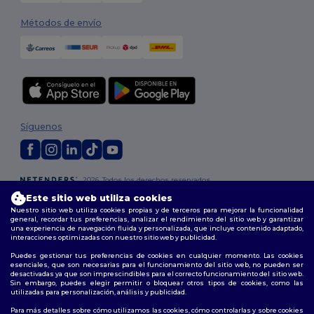
Métodos de envío
Síguenos
2026. Todos los derechos reservados
Términos y Condiciones
|
Política de personalización
|
Política de
Este sitio web utiliza cookies
Privacidad
|
Política de Cookies
|
Mapa del sitio
Nuestro sitio web utiliza cookies propias y de terceros para mejorar la funcionalidad
general, recordar tus preferencias, analizar el rendimiento del sitio web y garantizar
una experiencia de navegación fluida y personalizada, que incluye contenido adaptado,
Madrid
|
Barcelona
|
Valencia
|
Seville
|
Zaragoza
|
Málaga
|
Murcia
|
interacciones optimizadas con nuestro sitio web y publicidad.
Palma
|
Bilbao
|
Alicante
Puedes gestionar tus preferencias de cookies en cualquier momento. Las cookies
esenciales, que son necesarias para el funcionamiento del sitio web, no pueden ser
desactivadas ya que son imprescindibles para el correcto funcionamiento del sitio web.
Sin embargo, puedes elegir permitir o bloquear otros tipos de cookies, como las
utilizadas para personalización, análisis y publicidad.
Para más detalles sobre cómo utilizamos las cookies, cómo controlarlas y sobre cookies