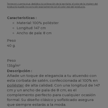
Tenga en cuenta que, debido a la calibración de la pantalla, el color de la imagen del
producto puede no coincidir exactamente con el color real del producto.
Características :
Material: 100% poliéster
Longitud: 147 cm
Ancho de pala: 8 cm
Peso
40 g.
Alto stock
Peso
135g/m²
Descripción :
Añade un toque de elegancia a tu atuendo con
esta corbata de satén, confeccionada al 100% en
poliéster
de alta calidad. Con una longitud de 147
cm y un ancho de pala de 8 cm, es el
complemento perfecto para cualquier ocasión
formal. Su diseño clásico y sofisticado asegura
que siempre estarás a la moda.