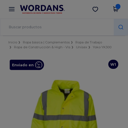
×
App de Wordans
Descargar app
¡Mejores precios en app!
Inicio
Ropa básica | Complementos
Ropa de Trabajo
Ropa de Construcción & High - Vis
Unisex
Yoko YK300
W1
Enviado en