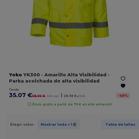
Yoko
YK300
- Amarillo Alta Visibilidad
-
Parka acolchada de alta visibilidad
Desde
35.07 €
|
-
40
%
58.90 €
IVA incl.
28.98 €
s/IVA
Envío gratis a partir de 79 € en este almacén!
Elegir color:
Mostrar todo
+ 1
Tabla de tallas