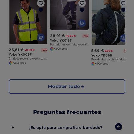
28,91 €
48,60 €
-41%
Yoko YK018T
Pantalones de trabajo de alta visibilidad
+2 Colores
23,81 €
5,69 €
40,00 €
-40%
8,50 €
-33%
Yoko YK008F
Yoko YK068
Chaleco reversible de alta visibilidad
Funda de alta visibilidad para mochila
+2 Colores
+5 Colores
Mostrar todo
Preguntas frecuentes
¿Es apta para serigrafía o bordado?