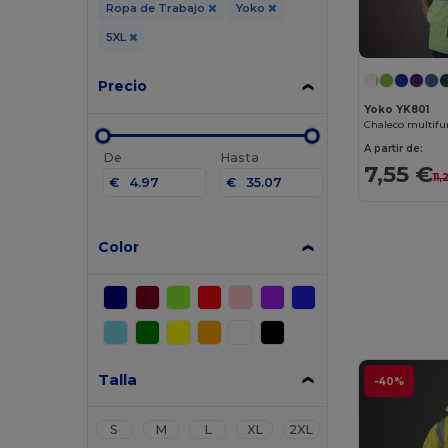
Ropa de Trabajo
Yoko
5XL
Precio
Yoko YK801
Chaleco multifu
A partir de:
De
Hasta
7,55 €
11
€
€
Color
Talla
-40%
S
M
L
XL
2XL