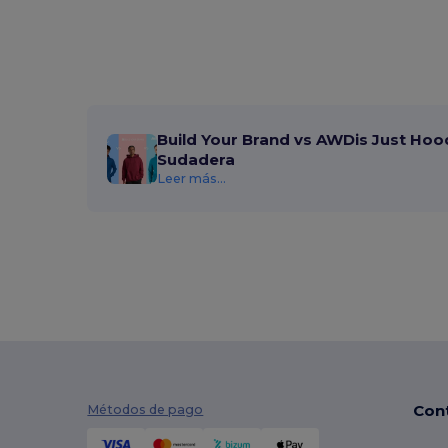
Build Your Brand vs AWDis Just Hoo
Sudadera
Leer más...
Con
Métodos de pago