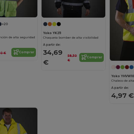
+20
Yoko YK211
nción de alta seguridad
Chaqueta bomber de alta visibilidad
A partir de:
34,69
Comprar
,20 €
58,30
Comprar
€
€
Yoko YHVW1
Chaleco de alta
A partir de:
4,97 €