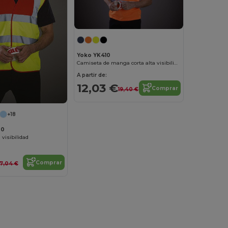
Yoko YK410
Camiseta de manga corta alta visibilidad
A partir de:
12,03 €
Comprar
19,40 €
+18
00
 visibilidad
Comprar
7,04 €