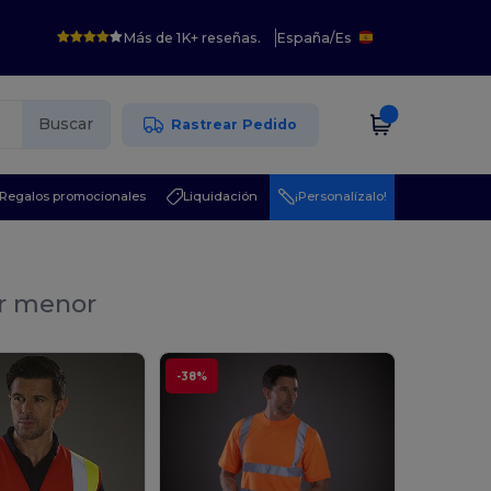
Más de 1K+ reseñas.
España
/
Es
Buscar
Rastrear Pedido
Regalos promocionales
Liquidación
¡Personalízalo!
or menor
-38%