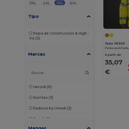
5XL
3XL
4XL
6XL
Tipo
Ropa de Construcción & High -
Vis
(5)
Yoko YK300
Parka acolchada 
Marcas
A partir de:
35,07
€
Herock
(6)
Korntex
(3)
Radsow by Uneek
(3)
Result
(2)
Mangas