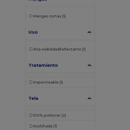
Russell
(1)
SOL'S
(1)
Mangas cortas
(1)
Velilla
(4)
Uso
WK. Designed To Work
(4)
Yoko
(5)
Alta visibilidad/reflectante
(1)
Tratamiento
Impermeable
(1)
Tela
100% poliéster
(2)
Acolchada
(1)