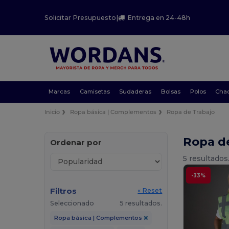
Solicitar Presupuesto
|
Entrega en 24-48h
Marcas
Camisetas
Sudaderas
Bolsas
Polos
Cha
Inicio
Ropa básica | Complementos
Ropa de Trabajo
Ropa d
Ordenar por
5 resultados
-33%
Filtros
« Reset
Seleccionado
5 resultados.
Ropa básica | Complementos