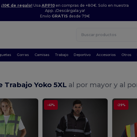
¡10€ de regalo!
Usa
APP10
en compras de +80€. Solo en nuestra
App. ¡Descárgala ya!
Envío
GRATIS
desde 79€
quetas
Gorras
Camisas
Trabajo
Deportivo
Accesorios
Otros
e Trabajo Yoko 5XL
al por mayor y al p
.
-41%
-29%