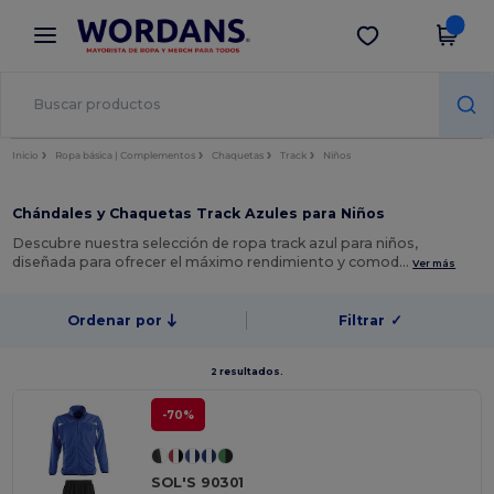
×
App de Wordans
Descargar app
¡Mejores precios en app!
Inicio
Ropa básica | Complementos
Chaquetas
Track
Niños
Chándales y Chaquetas Track Azules para Niños
Descubre nuestra selección de ropa track azul para niños,
diseñada para ofrecer el máximo rendimiento y comod…
Ver más
Ordenar por
Filtrar
✓
2 resultados.
-70%
SOL'S 90301