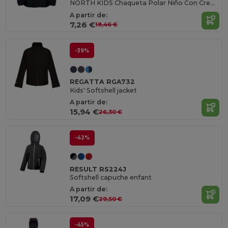
NORTH KIDS Chaqueta Polar Niño Con Cremallera
A partir de:
7,26 €
18,46 €
-39%
REGATTA RGA732
Kids' Softshell jacket
A partir de:
15,94 €
26,30 €
-42%
RESULT RS224J
Softshell capuche enfant
A partir de:
17,09 €
29,50 €
-45%