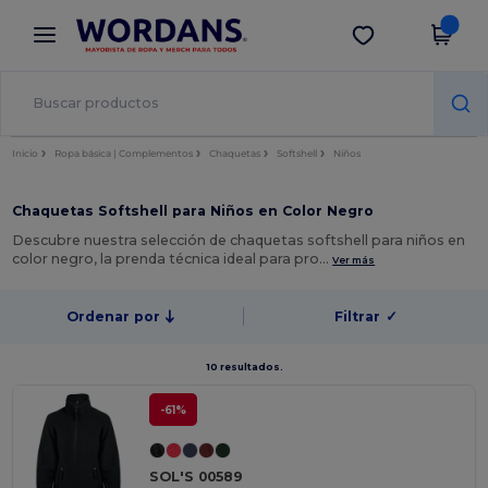
×
App de Wordans
Descargar app
¡Mejores precios en app!
Inicio
Ropa básica | Complementos
Chaquetas
Softshell
Niños
Chaquetas Softshell para Niños en Color Negro
Descubre nuestra selección de chaquetas softshell para niños en
color negro, la prenda técnica ideal para pro…
Ver más
Ordenar por
Filtrar
✓
10 resultados.
-61%
SOL'S 00589