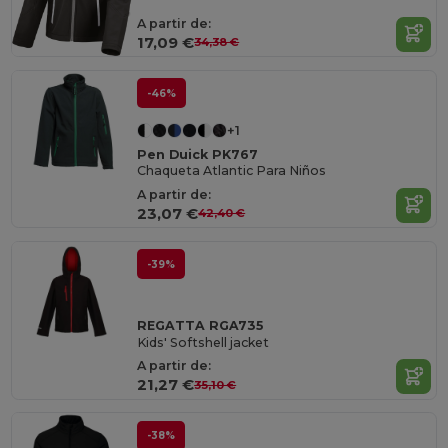
A partir de:
17,09 €
34,38 €
-46%
+1
Pen Duick PK767
Chaqueta Atlantic Para Niños
A partir de:
23,07 €
42,40 €
-39%
REGATTA RGA735
Kids' Softshell jacket
A partir de:
21,27 €
35,10 €
-38%