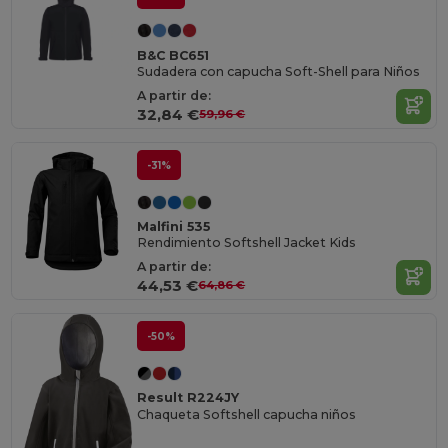
B&C BC651
Sudadera con capucha Soft-Shell para Niños
A partir de:
32,84 €
59,96 €
-31%
Malfini 535
Rendimiento Softshell Jacket Kids
A partir de:
44,53 €
64,86 €
-50%
Result R224JY
Chaqueta Softshell capucha niños