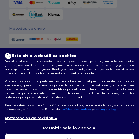
Métodos de envío
Este sitio web utiliza cookies
Nuestro sitio web utiliza cookies propias y de terceros para mejorar la funcionalidad
general, recordar tus preferencias, analizar el rendimiento del sitio web y garantizar
una experiencia de navegación fluida y personalizada, que incluye contenido adaptado,
interacciones optimizadas con nuestro sitio web y publicidad.
Síguenos
Puedes gestionar tus preferencias de cookies en cualquier momento. Las cookies
esenciales, que son necesarias para el funcionamiento del sitio web, no pueden ser
desactivadas ya que son imprescindibles para el correcto funcionamiento del sitio web.
Sin embargo, puedes elegir permitir o bloquear otros tipos de cookies, como las
utilizadas para personalización, análisis y publicidad.
2026. Todos los derechos reservados
Términos y Condiciones
|
Política de personalización
|
Política de
Para más detalles sobre cómo utilizamos las cookies, cómo controlarlas y sobre cookies
Privacidad
|
Política de Cookies
|
Mapa del sitio
de terceros, revisa nuestra Política de
Política de Cookies
y
Privacy Policy
.
👋
Hola
Preferencias de revisión
Si tienes dudas o preguntas,
Madrid
|
Barcelona
|
Valencia
|
Seville
|
Zaragoza
|
Málaga
|
Murcia
|
puedes escribirnos en
Permitir solo lo esencial
Palma
|
Bilbao
|
Alicante
cualquier momento. Nuestro
chatbot está aquí para