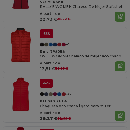
SOL'S 46801
RALLYE WOMEN Chaleco De Mujer Softshell
A partir de:
22,73 €
38,72 €
-56%
+1
Roly RA5093
OSLO WOMAN Chaleco de mujer acolchado tacto pluma
A partir de:
13,51 €
30,85 €
-14%
+6
Kariban K6114
Chaqueta acolchada ligero para mujer
A partir de:
28,27 €
32,69 €