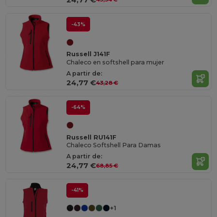
-43%
Russell J141F
Chaleco en softshell para mujer
A partir de:
24,77 €
43,28 €
-64%
Russell RU141F
Chaleco Softshell Para Damas
A partir de:
24,77 €
68,85 €
-41%
+1