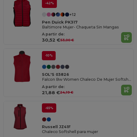
-42%
+12
Pen Duick PK317
Baltimore Mujer- Chaqueta Sin Mangas
A partir de:
30,52 €
53,00 €
-10%
SOL'S 03826
Falcon Bw Women Chaleco De Mujer Softshell
A partir de:
21,88 €
24,19 €
-65%
Russell JZ41F
Chaleco Softshell para mujer