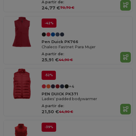
A partir de:
24,77 €
70,70 €
-42%
Pen Duick PK766
Chaleco Fastnet Para Mujer
A partir de:
25,91 €
44,90 €
-52%
+4
PEN DUICK PK371
Ladies' padded bodywarmer
A partir de:
21,50 €
44,90 €
-39%