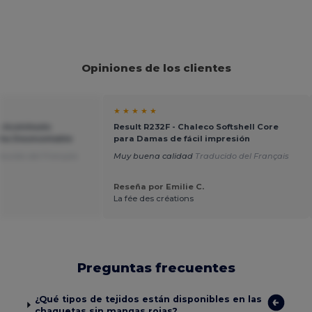
Opiniones de los clientes
★ ★ ★ ★ ★
o Acolchado
Result R232F - Chaleco Softshell Core
cha Desmontable
para Damas de fácil impresión
ducido del Français
Muy buena calidad
Traducido del Français
Reseña por Emilie C.
La fée des créations
Preguntas frecuentes
¿Qué tipos de tejidos están disponibles en las
chaquetas sin mangas rojas?