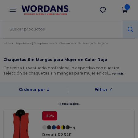
×
App de Wordans
Descargar app
¡Mejores precios en app!
Inicio
Ropa básica | Complementos
Chaquetas
Sin Mangas
Mujeres
Chaquetas Sin Mangas para Mujer en Color Rojo
Optimiza tu vestuario profesional o deportivo con nuestra
selección de chaquetas sin mangas para mujer en col…
Ver más
Ordenar por
Filtrar
✓
14 resultados.
-50%
+4
Result R232F