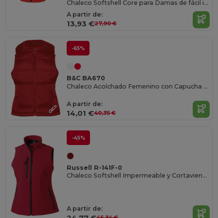
Chaleco Softshell Core para Damas de fácil impresión
A partir de:
13,93 €
27,90 €
-65%
B&C BA670
Chaleco Acolchado Femenino con Capucha Desmontable
A partir de:
14,01 €
40,35 €
-45%
Russell R-141F-0
Chaleco Softshell Impermeable y Cortavientos Mujer
A partir de:
24,77 €
45,34 €