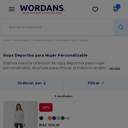
×
App de Wordans
Descargar app
¡Mejores precios en app!
Inicio
Ropa básica | Complementos
Ropa Deportiva
Mujeres
Ropa Deportiva para Mujer Personalizable
Explora nuestra colección de ropa deportiva para mujer
personalizable, diseñada para ofrecer el máximo rendim…
Ver más
Ordenar por
Filtrar
✓
5 resultados.
-53%
+2
B&C ID1LW