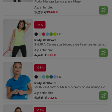
Polo Manga Larga para Mujer
A partir de:
9,29 €
19,60 €
-14%
+2
Roly PD0349
SHURA Camiseta técnica de tirantes entallada transpirable
A partir de:
4,40 €
5,10 €
-28%
+6
Roly PO0410
MONZHA WOMAN Polo técnico de manga corta para mujer
A partir de:
6,68 €
9,32 €
-38%