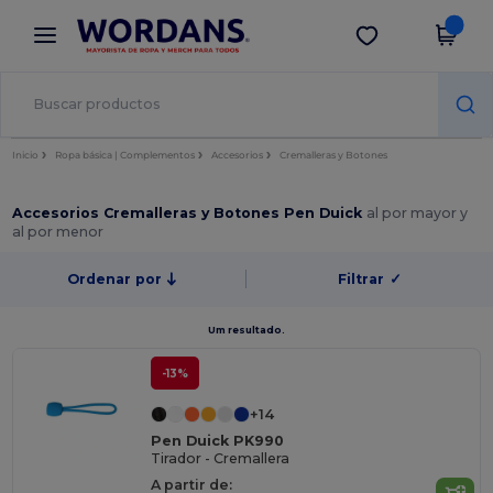
×
App de Wordans
Descargar app
¡Mejores precios en app!
Inicio
Ropa básica | Complementos
Accesorios
Cremalleras y Botones
Accesorios Cremalleras y Botones Pen Duick
al por mayor y
al por menor
Ordenar por
Filtrar
✓
Um resultado.
-13%
+14
Pen Duick PK990
Tirador - Cremallera
A partir de: