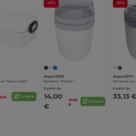
-47%
-50%
Mepal 113133
Mepal 113177
na "Take-a-break"
fiambrera "Ellipse"
fiambrera con 
A partir de:
A partir de:
14,00
33,13 
Comprar
,55 €
26,55
Comprar
€
€