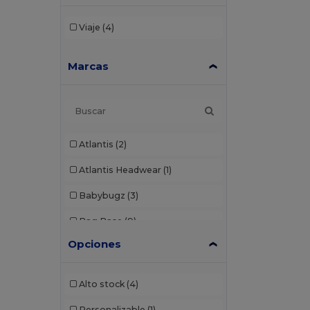
Viaje
(4)
Marcas
Atlantis
(2)
Atlantis Headwear
(1)
Babybugz
(3)
Bag Base
(9)
Opciones
Bagbase
(1)
Beechfield
(46)
Alto stock
(4)
Black&Match
(2)
Personalizable
(1)