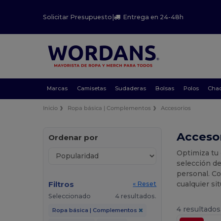
Solicitar Presupuesto
|
Entrega en 24-48h
Marcas
Camisetas
Sudaderas
Bolsas
Polos
Cha
Inicio
Ropa básica | Complementos
Accesorios
Acceso
Ordenar por
Optimiza tu 
selección de
personal. Co
Filtros
cualquier si
« Reset
Seleccionado
4 resultados.
4 resultados
Ropa básica | Complementos