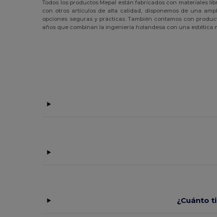
Todos los productos Mepal están fabricados con materiales libr
JSP
(3)
con otros artículos de alta calidad, disponemos de una am
opciones seguras y prácticas. También contamos con produ
Just Cool
(1)
años que combinan la ingeniería holandesa con una estética 
K-up
(32)
Kariban
(18)
Kariban Premium
(5)
Karlowsky
(22)
Kimood
(22)
Korntex
(4)
Larkwood
(2)
Malfini
(2)
Mepal
(4)
¿Cuánto t
Mumbles
(5)