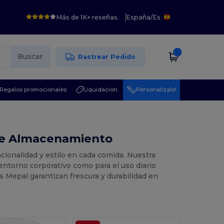
Más de 1K+ reseñas.
España
/
Es
Buscar
Rastrear Pedido
Regalos promocionales
Liquidación
¡Personalízalo!
 de Almacenamiento
ncionalidad y estilo en cada comida. Nuestra
l entorno corporativo como para el uso diario
 Mepal garantizan frescura y durabilidad en