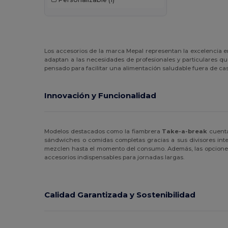
Buff
(2)
Build Your Brand
(1)
Carhartt
(3)
Los accesorios de la marca Mepal representan la excelencia en
adaptan a las necesidades de profesionales y particulares q
Caterpillar
(1)
pensado para facilitar una alimentación saludable fuera de cas
CG International
(3)
Innovación y Funcionalidad
Craghoppers
(1)
Crocs
(1)
Modelos destacados como la fiambrera
Take-a-break
cuenta
sándwiches o comidas completas gracias a sus divisores inter
Egotier
(21)
mezclen hasta el momento del consumo. Además, las opciones c
accesorios indispensables para jornadas largas.
EgotierPro
(11)
Estex
(13)
Calidad Garantizada y Sostenibilidad
GiftRetail
(34)
Herock
(10)