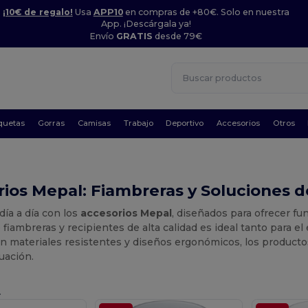
¡10€ de regalo!
Usa
APP10
en compras de +80€. Solo en nuestra
App. ¡Descárgala ya!
Envío
GRATIS
desde 79€
quetas
Gorras
Camisas
Trabajo
Deportivo
Accesorios
Otros
rios Mepal: Fiambreras y Soluciones
día a día con los
accesorios Mepal
, diseñados para ofrecer fu
 fiambreras y recipientes de alta calidad es ideal tanto para e
n materiales resistentes y diseños ergonómicos, los productos
tuación.
.