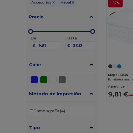
Accesorios
Mepal
-47%
Precio
De
Hasta
€
€
Color
Mepal 113135
fiambrera media
A partir de:
9,81 €
Método de impresión
18
Tampografía
(4)
Tipo