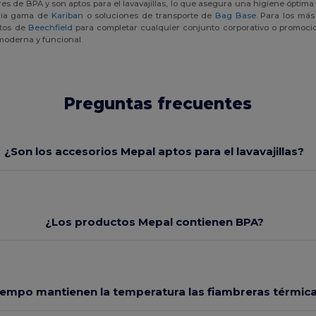
es de BPA y son aptos para el lavavajillas, lo que asegura una higiene óptima
plia gama de
Kariban
o soluciones de transporte de
Bag Base
. Para los má
ctos de
Beechfield
para completar cualquier conjunto corporativo o promocion
moderna y funcional.
Preguntas frecuentes
¿Son los accesorios Mepal aptos para el lavavajillas?
¿Los productos Mepal contienen BPA?
iempo mantienen la temperatura las fiambreras térmic