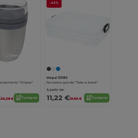
-43%
¡Personalízalo!
Mepal 113180
aislamiento "Ellipse"
fiambrera grande "Take-a-break"
A partir de:
€
11,22 €
Comprar
Comprar
66,38 €
19,83 €