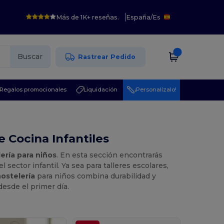
Más de 1K+ reseñas.
España
/
Es
Buscar
Rastrear Pedido
Regalos promocionales
Liquidación
¡Personalízalo!
 Cocina Infantiles
ería para niños
. En esta sección encontrarás
sector infantil. Ya sea para talleres escolares,
hostelería
para niños combina durabilidad y
esde el primer día.