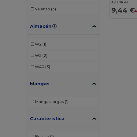
A partir de:
9,44 €
Valento
(3)
1
Almacén
W2
(1)
W5
(2)
W40
(3)
Mangas
Mangas largas
(1)
Característica
Bolsillo
(1)