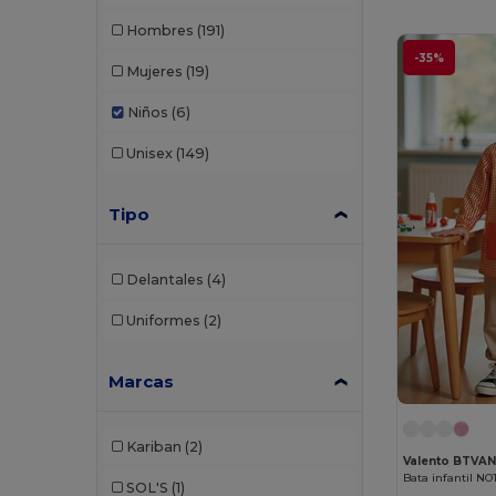
Hombres
(191)
-35%
Mujeres
(19)
Niños
(6)
Unisex
(149)
Tipo
Delantales
(4)
Uniformes
(2)
Marcas
Kariban
(2)
Valento BTVA
Bata infantil NO
SOL'S
(1)