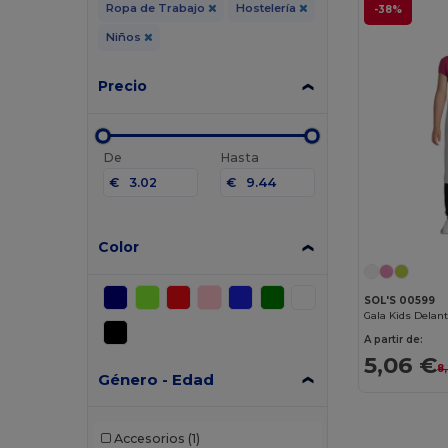
Ropa de Trabajo
Hostelería
-38%
Niños
Precio
De
Hasta
€
€
Color
SOL'S 00599
Gala Kids Delant
A partir de:
5,06 €
8
Género - Edad
Accesorios
(1)