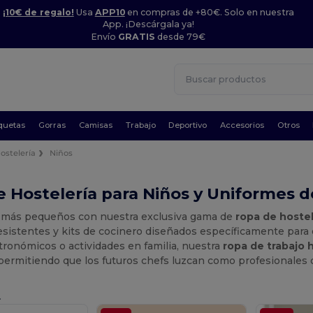
¡10€ de regalo!
Usa
APP10
en compras de +80€. Solo en nuestra
App. ¡Descárgala ya!
Envío
GRATIS
desde 79€
quetas
Gorras
Camisas
Trabajo
Deportivo
Accesorios
Otros
ostelería
Niños
 Hostelería para Niños y Uniformes de
s más pequeños con nuestra exclusiva gama de
ropa de hostel
esistentes y kits de cocinero diseñados específicamente para el 
ronómicos o actividades en familia, nuestra
ropa de trabajo 
ermitiendo que los futuros chefs luzcan como profesionales d
.