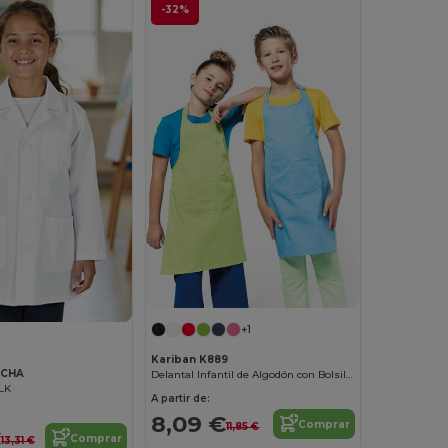
-32%
+1
Kariban K889
ACHA
Delantal Infantil de Algodón con Bolsillos
LK
A partir de:
8,09 €
Comprar
11,85 €
€
Comprar
13,31 €