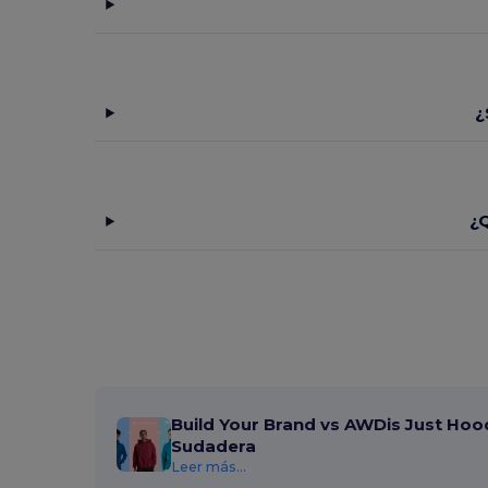
¿
¿Q
Build Your Brand vs AWDis Just Hoo
Sudadera
Leer más...