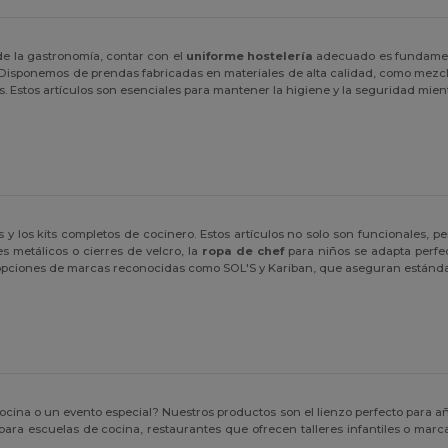
de la gastronomía, contar con el
uniforme hostelería
adecuado es fundamenta
s. Disponemos de prendas fabricadas en materiales de alta calidad, como mez
ados. Estos artículos son esenciales para mantener la higiene y la seguridad mien
os y los kits completos de cocinero. Estos artículos no solo son funcionales,
s metálicos o cierres de velcro, la
ropa de chef
para niños se adapta perfe
opciones de marcas reconocidas como SOL'S y Kariban, que aseguran estándare
cina o un evento especial? Nuestros productos son el lienzo perfecto para añ
ra escuelas de cocina, restaurantes que ofrecen talleres infantiles o mar