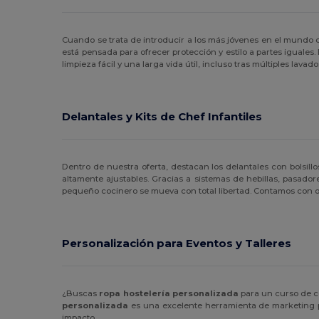
Cuando se trata de introducir a los más jóvenes en el mundo 
está pensada para ofrecer protección y estilo a partes iguale
limpieza fácil y una larga vida útil, incluso tras múltiples lav
Delantales y Kits de Chef Infantiles
Dentro de nuestra oferta, destacan los delantales con bolsill
altamente ajustables. Gracias a sistemas de hebillas, pasadore
pequeño cocinero se mueva con total libertad. Contamos con 
Personalización para Eventos y Talleres
¿Buscas
ropa hostelería personalizada
para un curso de co
personalizada
es una excelente herramienta de marketing pa
impacto.