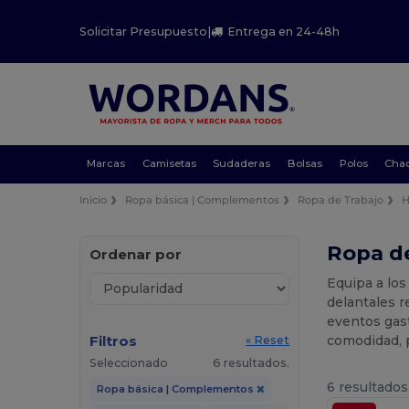
Solicitar Presupuesto
|
Entrega en 24-48h
Marcas
Camisetas
Sudaderas
Bolsas
Polos
Cha
Inicio
Ropa básica | Complementos
Ropa de Trabajo
H
Ropa de
Ordenar por
Equipa a lo
delantales r
eventos gast
Filtros
comodidad, p
« Reset
Seleccionado
6 resultados.
6 resultados
Ropa básica | Complementos