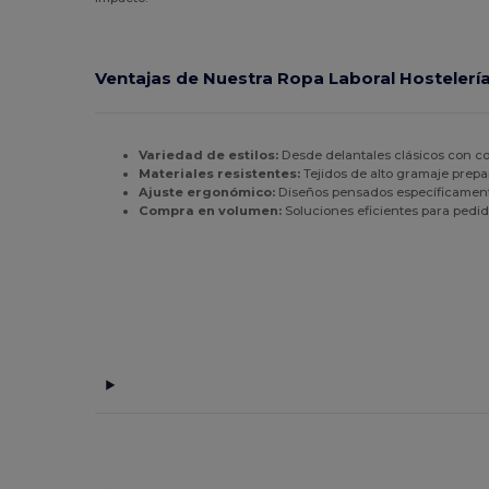
Ventajas de Nuestra Ropa Laboral Hostelerí
Variedad de estilos:
Desde delantales clásicos con co
Materiales resistentes:
Tejidos de alto gramaje prepar
Ajuste ergonómico:
Diseños pensados específicamente 
Compra en volumen:
Soluciones eficientes para pedid