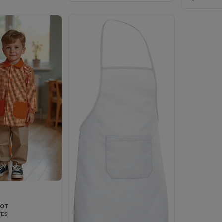
NOT
TES