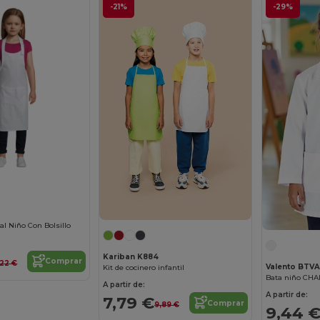
-21%
-29%
al Niño Con Bolsillo
Kariban K884
Comprar
,22 €
Valento BTV
Kit de cocinero infantil
Bata niño CHA
A partir de:
A partir de:
7,79 €
Comprar
9,89 €
9,44 