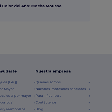
 Color del Año: Mocha Mousse
ayudarte
Nuestra empresa
yuda (FAQ)
Quiénes somos
por Mayor
Nuestras impresoras asociadas
ocales al por mayor
Para influencers
opa local
Contáctenos
es y reembolsos
Blog