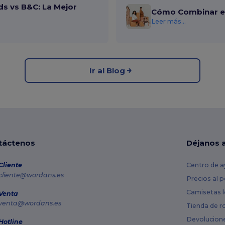
ds vs B&C: La Mejor
Cómo Combinar el
Leer más...
Ir al Blog
táctenos
Déjanos 
Cliente
Centro de a
cliente@wordans.es
Precios al 
Camisetas l
Venta
venta@wordans.es
Tienda de r
Devolucion
Hotline