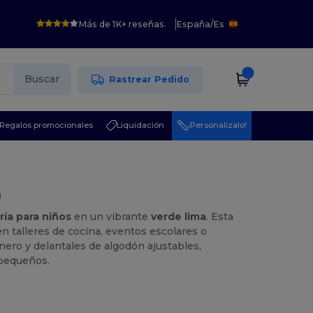
Más de 1K+ reseñas.
España
/
Es
Buscar
Rastrear Pedido
Regalos promocionales
Liquidación
¡Personalízalo!
a
ría para niños
en un vibrante
verde lima
. Esta
n talleres de cocina, eventos escolares o
nero y delantales de algodón ajustables,
 pequeños.