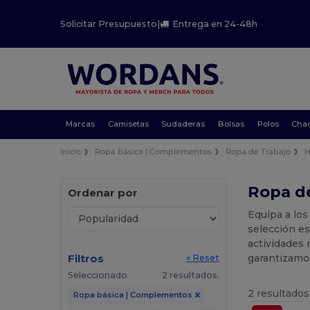
Solicitar Presupuesto
|
Entrega en 24-48h
Marcas
Camisetas
Sudaderas
Bolsas
Polos
Cha
Inicio
Ropa básica | Complementos
Ropa de Trabajo
H
Ropa de
Ordenar por
Equipa a los
selección es
actividades 
Filtros
garantizam
« Reset
Seleccionado
2 resultados.
2 resultados
Ropa básica | Complementos