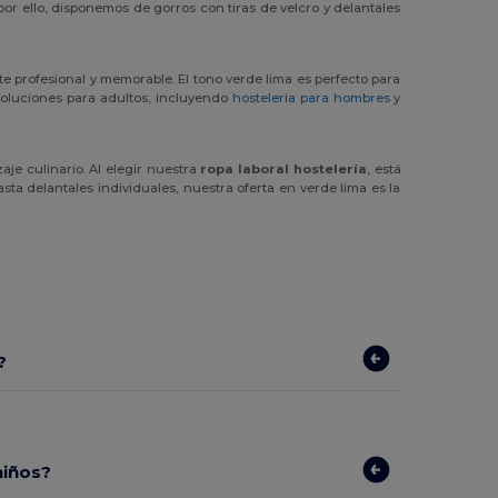
por ello, disponemos de gorros con tiras de velcro y delantales
e profesional y memorable. El tono verde lima es perfecto para
soluciones para adultos, incluyendo
hostelería para hombres
y
je culinario. Al elegir nuestra
ropa laboral hostelería
, está
ta delantales individuales, nuestra oferta en verde lima es la
?
niños?