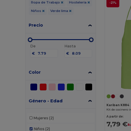
Ropa de Trabajo
Hostelería
-21%
Niños
Verde lima
Precio
De
Hasta
€
€
Color
Género - Edad
Kariban K884
Kit de cocinero i
A partir de:
Mujeres
(2)
7,79 €
9
Niños
(2)