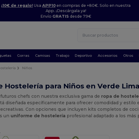
¡10€ de regalo!
Usa
APP10
en compras de +80€. Solo en nuestra
App. ¡Descárgala ya!
Envío
GRATIS
desde 79€
quetas
Gorras
Camisas
Trabajo
Deportivo
Accesorios
Otros
ostelería
Niños
 Hostelería para Niños en Verde Lim
 futuros chefs con nuestra exclusiva gama de
ropa de hostele
tá diseñada específicamente para ofrecer comodidad y estilo e
recreativas. Con opciones que incluyen kits completos de coci
os un
uniforme de hostelería
profesional adaptado a los más
.