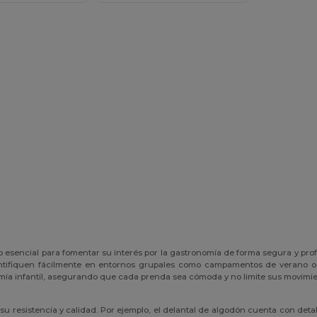
sencial para fomentar su interés por la gastronomía de forma segura y profe
dentifiquen fácilmente en entornos grupales como campamentos de verano o
ía infantil, asegurando que cada prenda sea cómoda y no limite sus movimie
u resistencia y calidad. Por ejemplo, el delantal de algodón cuenta con det