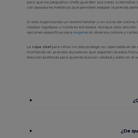
para que los pequeños chefs guarden sus notas o utensilios d
con pasadores metálicos que permiten adaptar la prenda perfe
Si está organizando un evento familiar o un curso de cocina, 
resaltar logotipos o nombres bordados. Aunque esta sección 
opciones específicas para
mujeres
en diversos colores y cortes
La
ropa chef
para niños no solo protege su ropa habitual de m
invirtiendo en prendas duraderas que soportan lavados frecuen
elección preferida para quienes buscan calidad y estilo en el sec
¿Q
¿De qu