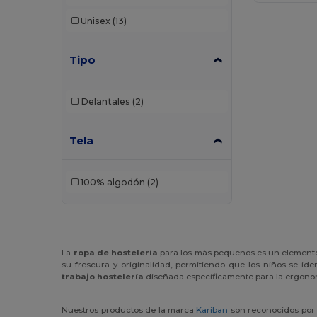
Unisex
(13)
Tipo
Delantales
(2)
Tela
100% algodón
(2)
La
ropa de hostelería
para los más pequeños es un elemento e
su frescura y originalidad, permitiendo que los niños se i
trabajo hostelería
diseñada específicamente para la ergonom
Nuestros productos de la marca
Kariban
son reconocidos por s