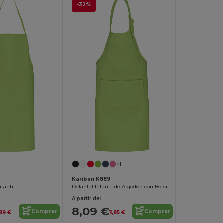
-32%
+1
Kariban K889
nfantil
Delantal Infantil de Algodón con Bolsillos
A partir de:
8,09 €
Comprar
Comprar
,89 €
11,85 €