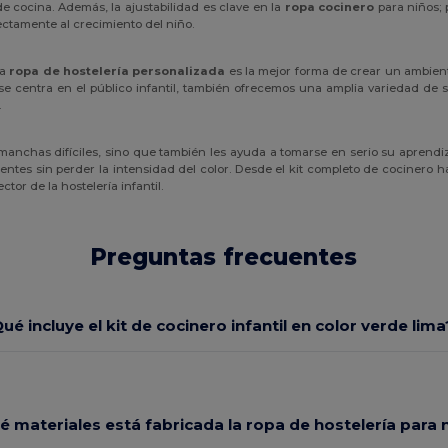
e cocina. Además, la ajustabilidad es clave en la
ropa cocinero
para niños; 
ctamente al crecimiento del niño.
la
ropa de hostelería personalizada
es la mejor forma de crear un ambient
se centra en el público infantil, también ofrecemos una amplia variedad de 
.
anchas difíciles, sino que también les ayuda a tomarse en serio su aprendiza
tes sin perder la intensidad del color. Desde el kit completo de cocinero has
tor de la hostelería infantil.
Preguntas frecuentes
ué incluye el kit de cocinero infantil en color verde lima
é materiales está fabricada la ropa de hostelería para 