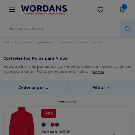
×
App de Wordans
Descargar app
¡Mejores precios en app!
Inicio
Ropa básica | Complementos
Chaquetas
Cortavientos
Niños
Cortavientos Rojos para Niños
Equipa a los más pequeños con nuestra selección de cortavientos
rojos para niños. Estas prendas son la soluci…
Ver más
Ordenar por
Filtrar
✓
4 resultados.
-40%
Kariban K6102