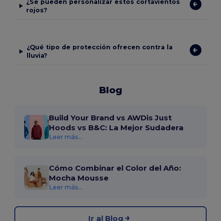
¿Se pueden personalizar estos cortavientos
rojos?
¿Qué tipo de protección ofrecen contra la
lluvia?
Blog
Build Your Brand vs AWDis Just
Hoods vs B&C: La Mejor Sudadera
Leer más...
Cómo Combinar el Color del Año:
Mocha Mousse
Leer más...
Ir al Blog