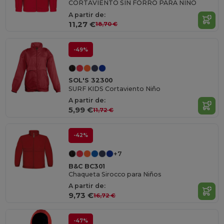
CORTAVIENTO SIN FORRO PARA NIÑO
A partir de:
11,27 €
18,70 €
-49%
SOL'S 32300
SURF KIDS Cortaviento Niño
A partir de:
5,99 €
11,72 €
-42%
+7
B&C BC301
Chaqueta Sirocco para Niños
A partir de:
9,73 €
16,72 €
-47%