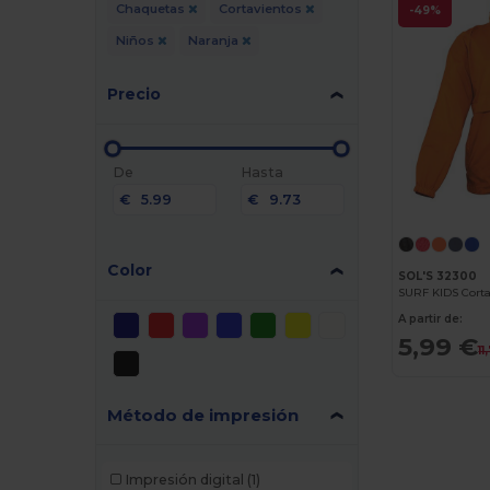
Chaquetas
Cortavientos
-49%
Niños
Naranja
Precio
De
Hasta
€
€
Color
SOL'S 32300
SURF KIDS Corta
A partir de:
5,99 €
11
Método de impresión
Impresión digital
(1)