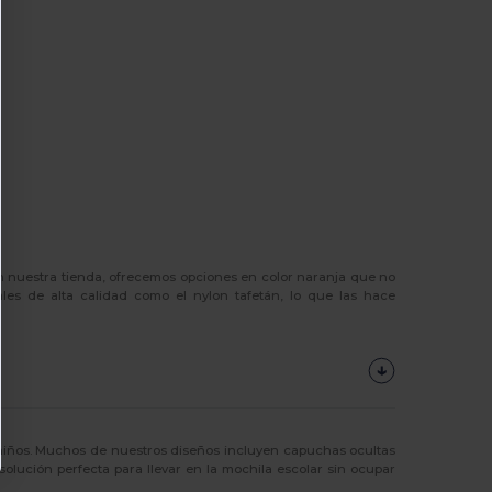
n nuestra tienda, ofrecemos opciones en color naranja que no
les de alta calidad como el nylon tafetán, lo que las hace
 niños. Muchos de nuestros diseños incluyen capuchas ocultas
solución perfecta para llevar en la mochila escolar sin ocupar