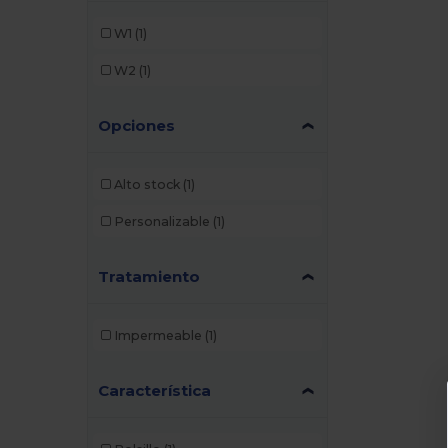
W1
(1)
W2
(1)
Opciones
Alto stock
(1)
Personalizable
(1)
Tratamiento
Impermeable
(1)
Característica