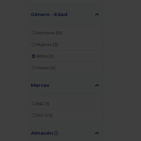
Género - Edad
Hombres
(10)
Mujeres
(3)
Niños
(2)
Unisex
(4)
Marcas
B&C
(1)
SOL'S
(1)
Almacén