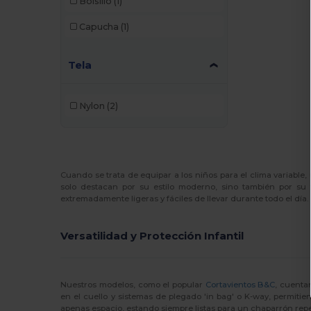
Bolsillo
(1)
Capucha
(1)
Tela
Nylon
(2)
Cuando se trata de equipar a los niños para el clima variable
solo destacan por su estilo moderno, sino también por su 
extremadamente ligeras y fáciles de llevar durante todo el día.
Versatilidad y Protección Infantil
Nuestros modelos, como el popular
Cortavientos B&C
, cuenta
en el cuello y sistemas de plegado 'in bag' o K-way, permitien
apenas espacio, estando siempre listas para un chaparrón repe