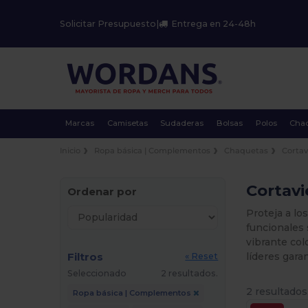
Solicitar Presupuesto
|
Entrega en 24-48h
Marcas
Camisetas
Sudaderas
Bolsas
Polos
Cha
Inicio
Ropa básica | Complementos
Chaquetas
Cortav
Cortavi
Ordenar por
Proteja a l
funcionales s
vibrante col
Filtros
líderes gara
« Reset
Seleccionado
2 resultados.
2 resultados
Ropa básica | Complementos