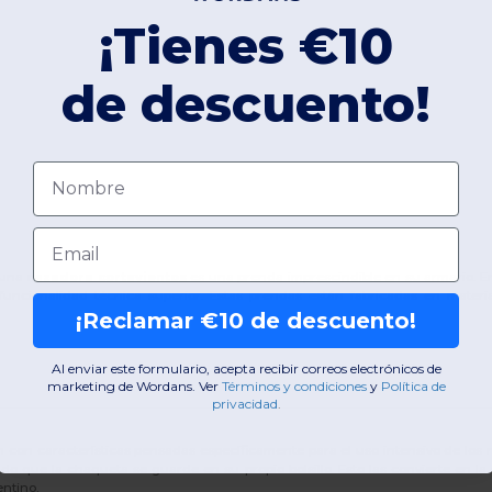
¡Tienes €10
de descuento!
Nombre
Email
, una
cazadora cortavientos
es una prenda imprescindible en su armario. E
funcionalidad técnica superior. Estas prendas están fabricadas en materia
¡Reclamar €10 de descuento!
Al enviar este formulario, acepta recibir correos electrónicos de
marketing de Wordans. Ver
​
Términos y condiciones
​
y
Política de
privacidad
.
n con características pensadas específicamente para el uso intensivo de los
do que la chaqueta se guarde en su propio bolsillo. Esto las convierte en la 
ntino.