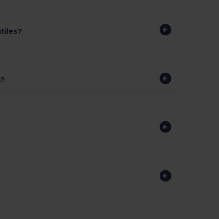
tiles?
a?