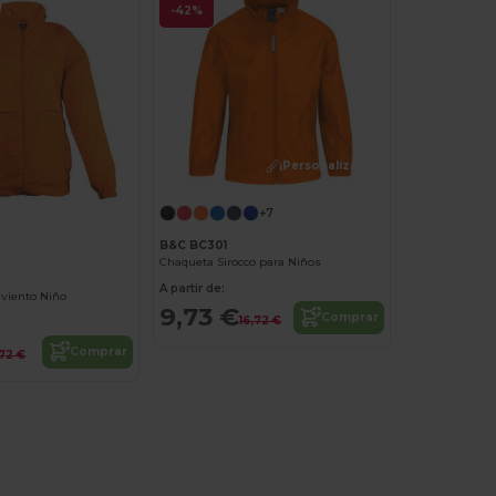
-42%
¡Personalízalo!
+7
B&C BC301
Chaqueta Sirocco para Niños
A partir de:
viento Niño
9,73 €
Comprar
16,72 €
Comprar
,72 €