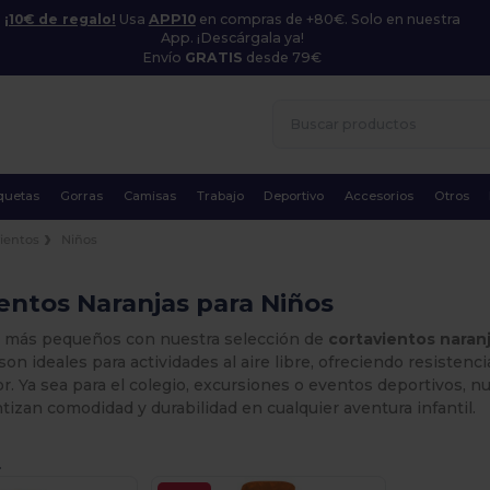
¡10€ de regalo!
Usa
APP10
en compras de +80€. Solo en nuestra
App. ¡Descárgala ya!
Envío
GRATIS
desde 79€
quetas
Gorras
Camisas
Trabajo
Deportivo
Accesorios
Otros
ientos
Niños
entos Naranjas para Niños
os más pequeños con nuestra selección de
cortavientos naran
on ideales para actividades al aire libre, ofreciendo resistencia
or. Ya sea para el colegio, excursiones o eventos deportivos, n
ntizan comodidad y durabilidad en cualquier aventura infantil.
.