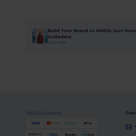
Build Your Brand vs AWDis Just Hoo
Sudadera
Leer más...
Con
Métodos de pago