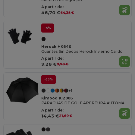
A partir de:
46,70 €
64,38 €
-4%
Herock HK640
Guantes Sin Dedos Herock Invierno Cálido
A partir de:
9,28 €
9,70 €
-33%
+1
Kimood KI2006
PARAGUAS DE GOLF APERTURA AUTOMÁTICA Paraguas
A partir de:
14,43 €
21,69 €