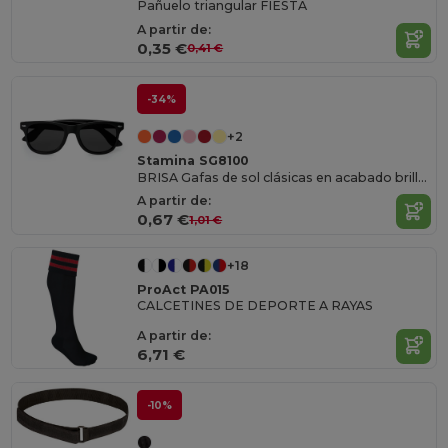
Pañuelo triangular FIESTA
A partir de:
0,35 €
0,41 €
-34%
+2
Stamina SG8100
BRISA Gafas de sol clásicas en acabado brillo con protección UV400
A partir de:
0,67 €
1,01 €
+18
ProAct PA015
CALCETINES DE DEPORTE A RAYAS
A partir de:
6,71 €
-10%