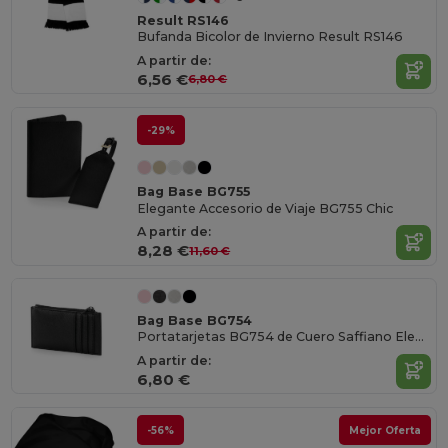
Result RS146
Bufanda Bicolor de Invierno Result RS146
A partir de:
6,56 €
6,80 €
-29%
Bag Base BG755
Elegante Accesorio de Viaje BG755 Chic
A partir de:
8,28 €
11,60 €
Bag Base BG754
Portatarjetas BG754 de Cuero Saffiano Elegante
A partir de:
6,80 €
-56%
Mejor Oferta