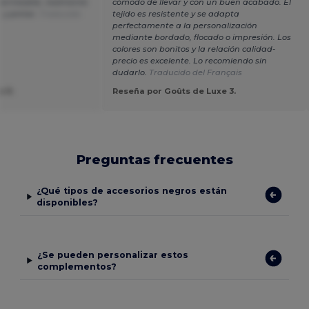
mpermeable, realmente
cómodo de llevar y con un buen acabado. El
 y pintar.
Traducido
tejido es resistente y se adapta
perfectamente a la personalización
mediante bordado, flocado o impresión. Los
colores son bonitos y la relación calidad-
precio es excelente. Lo recomiendo sin
dudarlo.
Traducido del Français
a R.
Reseña por Goûts de Luxe 3.
Preguntas frecuentes
¿Qué tipos de accesorios negros están
disponibles?
¿Se pueden personalizar estos
complementos?