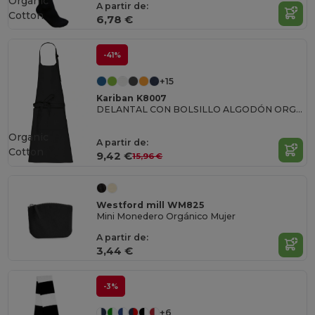
Organic
A partir de:
Cotton
6,78 €
-41%
+15
Kariban K8007
DELANTAL CON BOLSILLO ALGODÓN ORGÁNICO
Organic
A partir de:
Cotton
9,42 €
15,96 €
Westford mill WM825
Mini Monedero Orgánico Mujer
A partir de:
3,44 €
-3%
+6