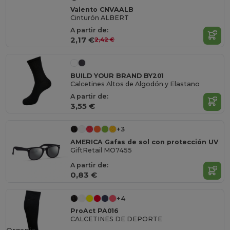
Valento CNVAALB
Cinturón ALBERT
A partir de:
2,17 €
2,42 €
BUILD YOUR BRAND BY201
Calcetines Altos de Algodón y Elastano
A partir de:
3,55 €
+3
AMERICA Gafas de sol con protección UV
GiftRetail MO7455
A partir de:
0,83 €
+4
ProAct PA016
CALCETINES DE DEPORTE