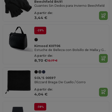
Beechfield B491
Guantes Sin Dedos para Invierno Beechfield
A partir de:
3,44 €
-29%
Kimood KI0706
Estuche de Belleza con Bolsillo de Malla y Gancho
A partir de:
8,70 €
12,17 €
SOL'S 00597
Blizzard Braga De Cuello / Gorro
A partir de:
4,04 €
-38%