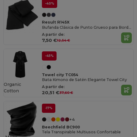
-40%
Result R145X
Bufanda Clásica de Punto Grueso para Bordado
A partir de:
7,50 €
12,54 €
-45%
Towel city TC054
Bata Kimono de Satén Elegante Towel City
Organic
A partir de:
Cotton
20,51 €
37,60 €
-17%
+4
Beechfield BC900
Tela Transpirable Multiusos Confortable
Made