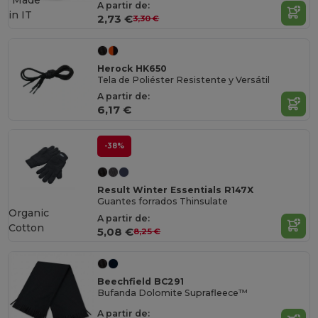
A partir de:
in
IT
2,73 €
3,30 €
Herock HK650
Tela de Poliéster Resistente y Versátil
A partir de:
6,17 €
-38%
Result Winter Essentials R147X
Guantes forrados Thinsulate
Organic
A partir de:
Cotton
5,08 €
8,25 €
Beechfield BC291
Bufanda Dolomite Suprafleece™
A partir de: