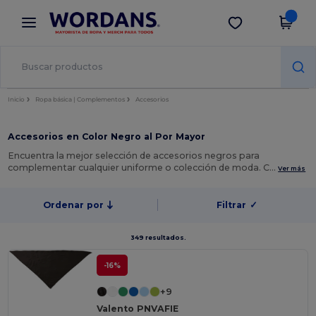
×
App de Wordans
Descargar app
¡Mejores precios en app!
Inicio
Ropa básica | Complementos
Accesorios
Accesorios en Color Negro al Por Mayor
Encuentra la mejor selección de accesorios negros para
complementar cualquier uniforme o colección de moda. C…
Ver más
Ordenar por
Filtrar
✓
349 resultados.
-16%
+9
Valento PNVAFIE