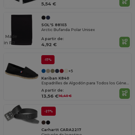
5,54 €
SOL'S 88103
Arctic Bufanda Polar Unisex
Made
A partir de:
in
FR
4,92 €
-17%
+5
Kariban K840
Espadrilles de Algodón para Todos los Géneros
A partir de:
13,56 €
16,40 €
-27%
Carhartt CARA2217
Cinturón de logotipo