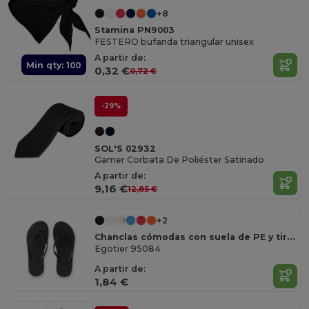
+8
Stamina PN9003
FESTERO bufanda triangular unisex
A partir de:
Min qty: 100
0,32 €
0,72 €
-29%
SOL'S 02932
Garner Corbata De Poliéster Satinado
A partir de:
9,16 €
12,85 €
+2
Chanclas cómodas con suela de PE y tira de PVC
Egotier 95084
A partir de:
1,84 €