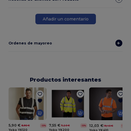
Añadir un comentario
Ordenes de mayoreo
Productos interesantes
5,90 €
7,55 €
12,03 €
8,80 €
11,20 €
19,40 €
-33%
-33%
-38%
Yoko YK120
Yoko YK200
Yoko YK410