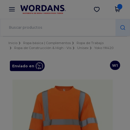
×
App de Wordans
Descargar app
¡Mejores precios en app!
Inicio
Ropa básica | Complementos
Ropa de Trabajo
Ropa de Construcción & High - Vis
Unisex
Yoko YK420
W1
Enviado en