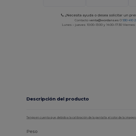
¿Necesita ayuda o desea solicitar un pr
Contacto
venta@wordans.es
O
930 410 
Lunes – jueves: 10:00–13:00 y 14:00–17:30 Viernes:
Descripción del producto
Tenga en cuenta que, debido a la calibración de la pantalla, el color de la imag
Peso