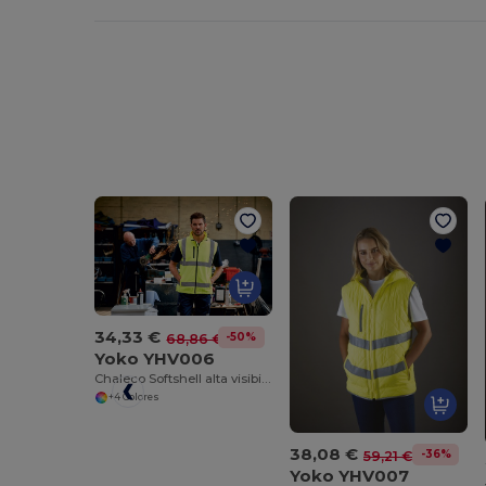
34,33 €
-50%
68,86 €
Yoko YHV006
Chaleco Softshell alta visibilidad
+4 Colores
38,08 €
-36%
59,21 €
Yoko YHV007