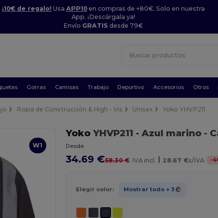
¡10€ de regalo!
Usa
APP10
en compras de +80€. Solo en nuestra
App. ¡Descárgala ya!
Envío
GRATIS
desde 79€
quetas
Gorras
Camisas
Trabajo
Deportivo
Accesorios
Otros
jo
Ropa de Construcción & High - Vis
Unisex
Yoko YHVP211
Yoko
YHVP211
- Azul marino
- C
W1
Desde
34.69 €
|
-
4
58.30 €
IVA incl.
28.67 €
s/IVA
Elegir color:
Mostrar todo
+ 3