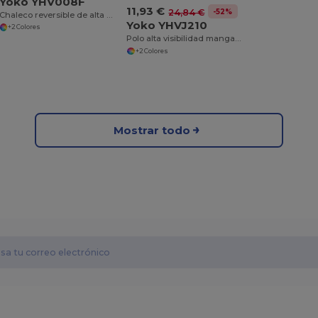
Yoko YHV008F
11,93 €
-52%
24,84 €
Chaleco reversible de alta visibilidad
Yoko YHVJ210
+2 Colores
Polo alta visibilidad manga corta
+2 Colores
Mostrar todo