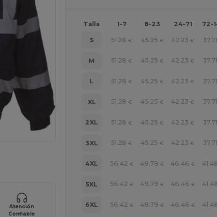
Talla
1-7
8-23
24-71
72-
51.28
45.25
42.23
37.7
S
€
€
€
51.28
45.25
42.23
37.7
M
€
€
€
51.28
45.25
42.23
37.7
L
€
€
€
51.28
45.25
42.23
37.7
XL
€
€
€
51.28
45.25
42.23
37.7
2XL
€
€
€
51.28
45.25
42.23
37.7
3XL
€
€
€
ara tus productos
56.42
49.79
46.46
41.4
4XL
€
€
€
56.42
49.79
46.46
41.4
5XL
€
€
€
56.42
49.79
46.46
41.4
6XL
€
€
€
Atención
Confiable