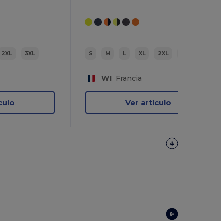
2XL
3XL
S
M
L
XL
2XL
3XL
W1
Francia
culo
Ver artículo