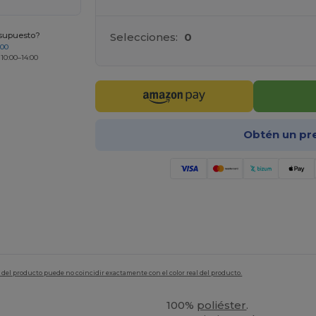
Selecciones:
0
esupuesto?
200
 10:00–14:00
Obtén un pr
en del producto puede no coincidir exactamente con el color real del producto.
100%
poliéster
.