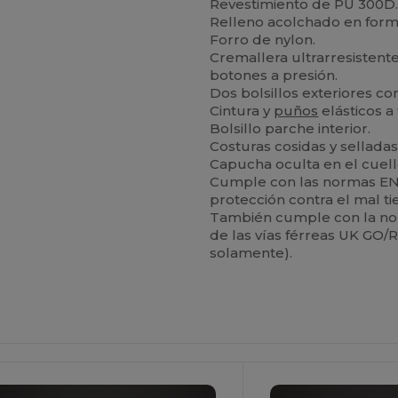
Revestimiento de PU 300D
Relleno acolchado en for
Forro de nylon.
Cremallera ultrarresistent
botones a presión.
Dos bolsillos exteriores co
Cintura y
puños
elásticos a
Bolsillo parche interior.
Costuras cosidas y sellada
Capucha oculta en el cuell
Cumple con las normas EN 
protección contra el mal ti
También cumple con la norm
de las vías férreas UK GO/
solamente).