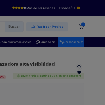
Más de 1K+ reseñas.
España
/
Es
Buscar
Rastrear Pedido
Regalos promocionales
Liquidación
¡Personalízalo!
azadora alta visibilidad
Envío gratis a partir de 79 € en este almacén!
0
%