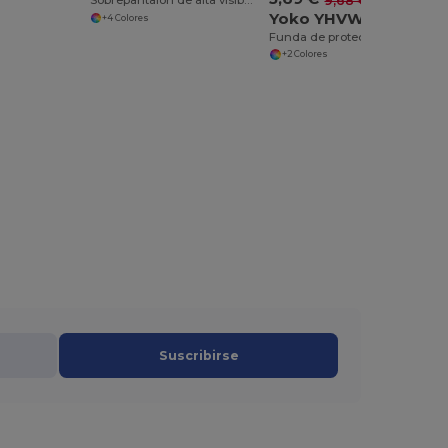
9,68 €
Sobrepantalón de alta visibilidad impermeable
Yoko YHVW068
+4 Colores
Funda de protección impermeable para mochila
+2 Colores
Suscribirse