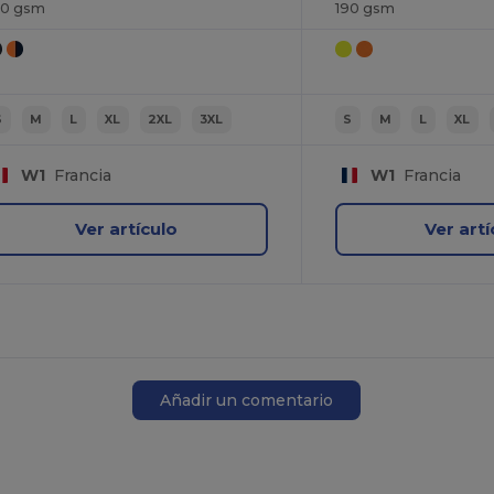
90 gsm
190 gsm
S
M
L
XL
2XL
3XL
S
M
L
XL
W1
Francia
W1
Francia
Ver artículo
Ver artí
Añadir un comentario