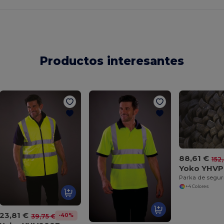
Productos interesantes
88,61 €
152
Yoko YHVP
+4 Colores
23,81 €
-40%
39,75 €