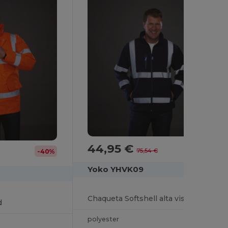
44,95 €
-40%
75,54 €
-40%
Yoko YHVK09
Chaqueta Softshell alta visibilidad
d
polyester