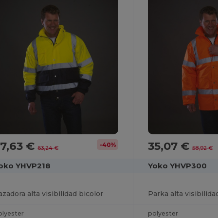
7,63 €
35,07 €
-40%
63,24 €
58,92 €
oko YHVP218
Yoko YHVP300
azadora alta visibilidad bicolor
Parka alta visibilida
olyester
polyester