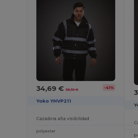
34,69 €
-41%
58,30 €
3
Yoko YHVP211
Y
Cazadora alta visibilidad
C
polyester
p