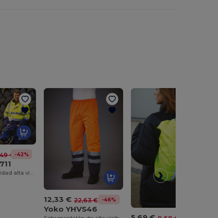
-42%
,49 €
711
Parka de seguridad alta visibilidad 7 en 1
12,33 €
-46%
22,63 €
Yoko YHVS46
5,69 €
-41%