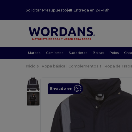
Solicitar Presupuesto
|
Entrega en 24-48h
Marcas
Camisetas
Sudaderas
Bolsas
Polos
Cha
Inicio
Ropa básica | Complementos
Ropa de Traba
Enviado en