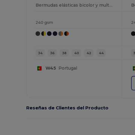
Bermudas elásticas bicolor y multibolsillos (240 g/m²), en algodón (46%), EME (38%) y poliéster (16%)
240 gsm
2
34
36
38
40
42
44
W45
Portugal
Reseñas de Clientes del Producto