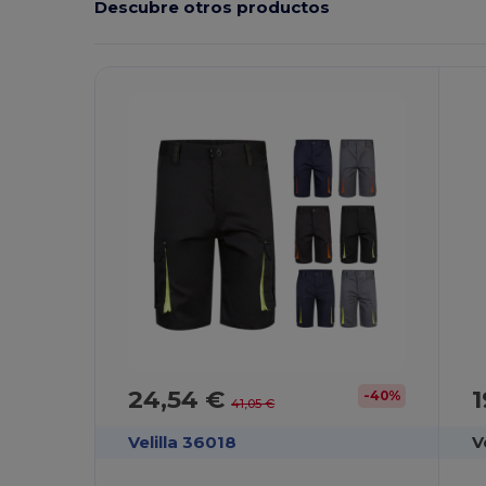
Descubre otros productos
24,54 €
1
-40%
41,05 €
Velilla 36018
V