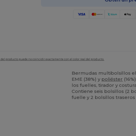
en del producto puede no coincidir exactamente con el color real del producto.
Bermudas multibolsillos el
EME (38%) y
poliéster
(16%)
los fuelles, tirador y costur
Contiene seis bolsillos (2 bo
fuelle y 2 bolsillos traseros