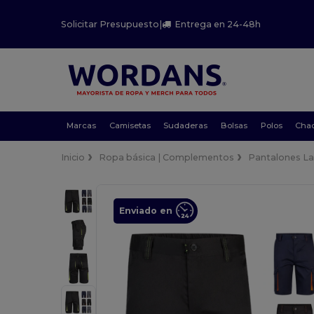
Solicitar Presupuesto
|
Entrega en 24-48h
Marcas
Camisetas
Sudaderas
Bolsas
Polos
Cha
Inicio
Ropa básica | Complementos
Pantalones La
Enviado en