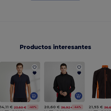
Productos interesantes
14,11 €
20,60 €
21,93 €
-40%
-44%
23,60 €
36,92 €
36,