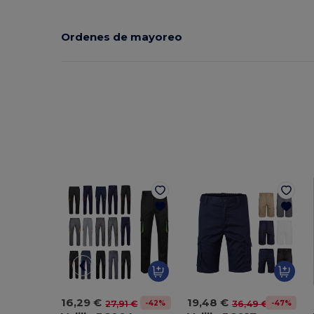
Ordenes de mayoreo
16,29 €
19,48 €
-42%
-47%
27,91 €
36,49 €