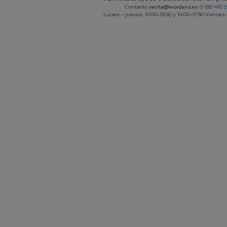
Contacto
venta@wordans.es
O
930 410 
Lunes – jueves: 10:00–13:00 y 14:00–17:30 Viernes: