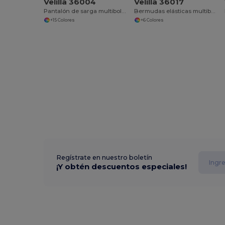
Velilla 36004
Velilla 36017
Pantalón de sarga multibolsillos bicolor (200g/m²), en algodón (35%) y poliéster (65%)
Bermudas elásticas multibolsillos (240g/m²), en algodón (46%), EME (38%) y poliéster (16%)
+15 Colores
+6 Colores
Regístrate en nuestro boletín
¡Y obtén descuentos especiales!