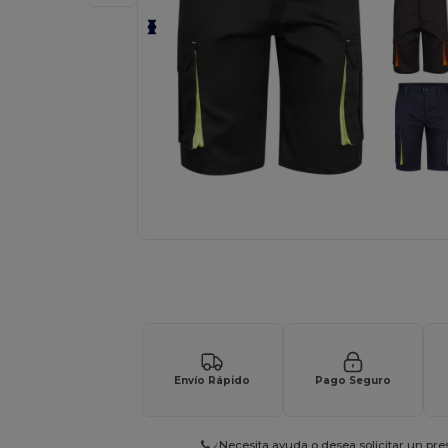
Solicita una cotización personalizada p
Envío Rápido
Pago Seguro
¿Necesita ayuda o desea solicitar un pr