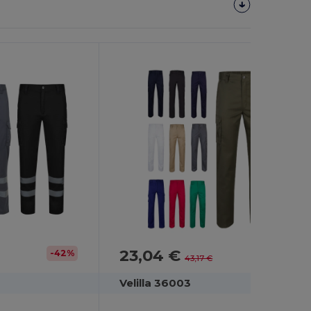
23,04 €
-42%
-47%
43,17 €
Velilla 36003