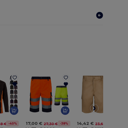
17,00 €
14,42 €
-40%
-38%
-39%
68 €
27,30 €
23,67 €