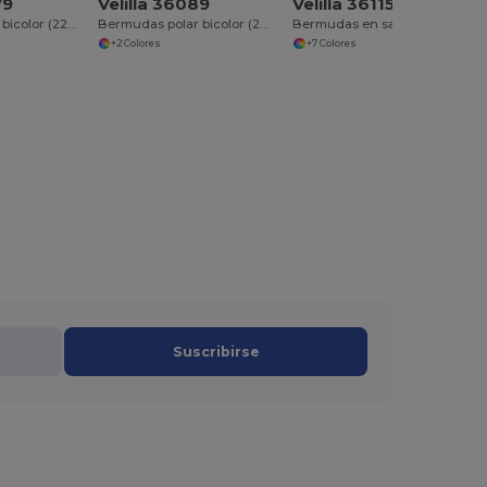
79
Velilla 36089
Velilla 36115
Chaqueta polar bicolor (220g/m²) en poliéster (100%)
Bermudas polar bicolor (280 g/m²), en poliéster (100%)
Bermudas en sarga multibolsillos (200g/m²), en algodón (35%) y poliéster (65%)
+2 Colores
+7 Colores
Suscribirse