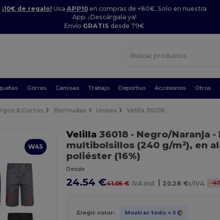
¡10€ de regalo!
Usa
APP10
en compras de +80€. Solo en nuestra
App. ¡Descárgala ya!
Envío
GRATIS
desde 79€
quetas
Gorras
Camisas
Trabajo
Deportivo
Accesorios
Otros
rgos & Cortos
Bermudas
Unisex
Velilla 36018
Velilla
36018
- Negro/Naranja
-
multibolsillos (240 g/m²), en 
W45
poliéster (16%)
Desde
24.54 €
|
-
4
41.05 €
IVA incl.
20.28 €
s/IVA
Elegir color:
Mostrar todo
+ 5