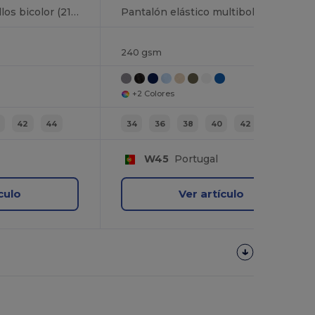
Pantalón multibolsillos bicolor (210 g/m²), en algodón (20%) y poliéster (80%)
Pantalón elástico multibolsillos (240g/m²) en algodón (46%), EME (38%) y poliéster (16%)
240 gsm
+2 Colores
42
44
34
36
38
40
42
44
W45
Portugal
culo
Ver artículo