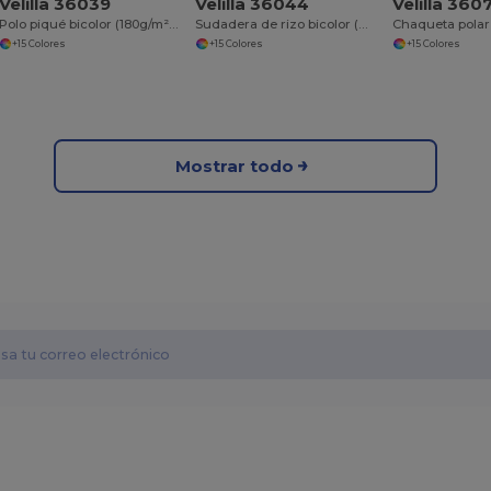
Velilla 36039
Velilla 36044
Velilla 360
Polo piqué bicolor (180g/m²), manga corta, en algodón (60%) y poliéster (40%)
Sudadera de rizo bicolor (260g/m²), en poliéster (65%) y algodón (35%)
+15 Colores
+15 Colores
+15 Colores
Mostrar todo