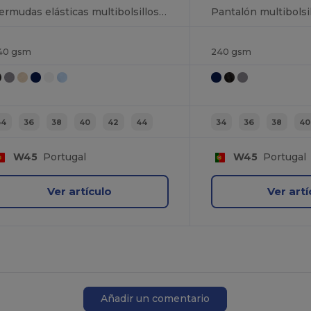
Bermudas elásticas multibolsillos (240g/m²), en algodón (46%), EME (38%) y poliéster (16%)
40 gsm
240 gsm
34
36
38
40
42
44
34
36
38
40
W45
Portugal
W45
Portugal
Ver artículo
Ver artí
Añadir un comentario