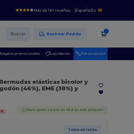
Más de 1K+ reseñas.
España
/
Es
Buscar
Rastrear Pedido
Regalos promocionales
Liquidación
¡Personalízalo!
 Bermudas elásticas bicolor y
algodón (46%), EME (38%) y
Envío gratis a partir de 99 € en este almacén!
0
%
Tabla de tallas