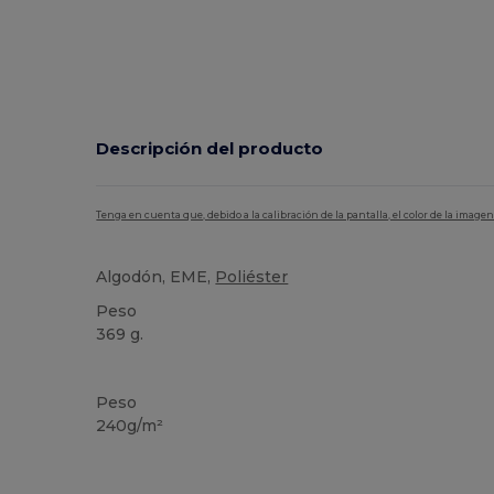
Descripción del producto
Tenga en cuenta que, debido a la calibración de la pantalla, el color de la imag
Algodón, EME,
Poliéster
Peso
369 g.
Personalizable
Alto stock
Peso
240g/m²