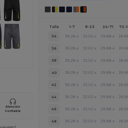
Talla
1-7
8-23
24-71
72-
36.28
32.02
29.88
26.6
34
€
€
€
36.28
32.02
29.88
26.6
36
€
€
€
36.28
32.02
29.88
26.6
38
€
€
€
36.28
32.02
29.88
26.6
40
€
€
€
ara tus productos
36.28
32.02
29.88
26.6
42
€
€
€
36.28
32.02
29.88
26.6
44
€
€
€
Atención
36.28
32.02
29.88
26.6
46
€
€
€
Confiable
36.28
32.02
29.88
26.6
48
€
€
€
esupuesto?