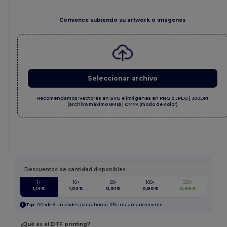
Comience subiendo su artwork o imágenes
Seleccionar archivo
Recomendamos: vectores en SVG e imágenes en PNG o JPEG | 300DPI
(archivo máximo 8MB) | CMYK (modo de color)
Descuentos de cantidad disponibles
1+
10+
50+
100+
250+
1,14 €
1,03 €
0,91 €
0,80 €
0,68 €
Tip:
Añade 9 unidades para ahorrar 10% instantáneamente.
¿Qué es el DTF printing?