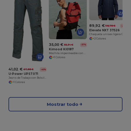
89,92 €
118,78 €
-24%
Elevate NXT 37526
Chaqueta unisex ligera GRS reciclada "Kai"
+2 Colores
35,00 €
55,34 €
-37%
Kimood KI0187
Mochila impermeable con correas de compresión
+1 Colores
41,02 €
67,88 €
-40%
U-Power UPST071
Jeans de Trabajo con Bolsillos Múltiples y Estiramiento
+1 Colores
Mostrar todo