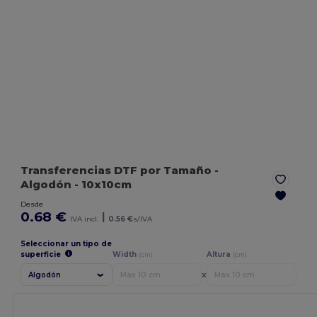
Transferencias DTF por Tamaño
-
Algodón
- 10x10cm
Desde
0.68 €
|
IVA incl.
0.56 €
s/IVA
Seleccionar un tipo de
superficie
Width
Altura
(cm)
(cm)
x
Algodón