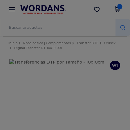
×
App de Wordans
Descargar app
¡Mejores precios en app!
Inicio
Ropa básica | Complementos
Transfer DTF
Unisex
Digital Transfer DT-10X10-001
W1