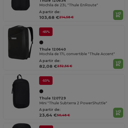
Thule 120634
Mochila de 23L "Thule EnRoute"
A partir de:
103,68 €
214,58 €
-65%
Thule 120640
Mochila de 17L convertible "Thule Accent"
A partir de:
82,08 €
232,56 €
-53%
Thule 120729
Mini "Thule Subterra 2 PowerShuttle"
A partir de:
23,64 €
50,48 €