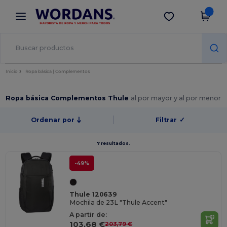
×
App de Wordans
Descargar app
¡Mejores precios en app!
Inicio
Ropa básica | Complementos
Ropa básica Complementos Thule
al por mayor y al por menor
Ordenar por
Filtrar
✓
7 resultados.
-49%
Thule 120639
Mochila de 23L "Thule Accent"
A partir de:
103,68 €
203,79 €