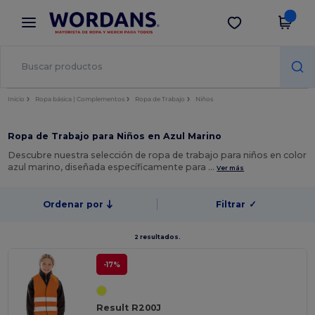
×
App de Wordans
Descargar app
¡Mejores precios en app!
Inicio
Ropa básica | Complementos
Ropa de Trabajo
Niños
Ropa de Trabajo para Niños en Azul Marino
Descubre nuestra selección de ropa de trabajo para niños en color
azul marino, diseñada específicamente para …
Ver más
Ordenar por
Filtrar
✓
2 resultados.
-17%
Result R200J