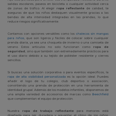
salidas escolares, paseos en bicicleta o cualquier actividad cerca
de zonas de tráfico. Al elegir
ropa reflectante
de calidad, te
aseguras de que los niños destaquen visualmente gracias a las
bandas de alta intensidad integradas en las prendas, lo que
reduce riesgos significativamente.
Contamos con opciones versátiles como los
chalecos sin mangas
para niños
, que son ligeros y fáciles de colocar sobre cualquier
prenda diaria, ya sea una chaqueta de invierno o una camiseta de
verano. Estos artículos no solo funcionan como
ropa de
seguridad
, sino que también son extremadamente prácticos para
el uso diario debido a su tejido de poliéster resistente y cierres
sencillos.
Si buscas una solución corporativa o para eventos específicos, la
ropa de alta visibilidad personalizada
es la opción ideal. Puedes
añadir el logo de tu colegio, club deportivo o asociación,
convirtiendo una prenda de protección en una herramienta de
identidad grupal. Además de los modelos infantiles, disponemos de
una amplia variedad de accesorios de marcas como
Beechfield
que complementan el equipo de protección.
Nuestra
ropa de trabajo reflectante
para menores está
diseñada para ser duradera y aguantar el ritmo de los niños.