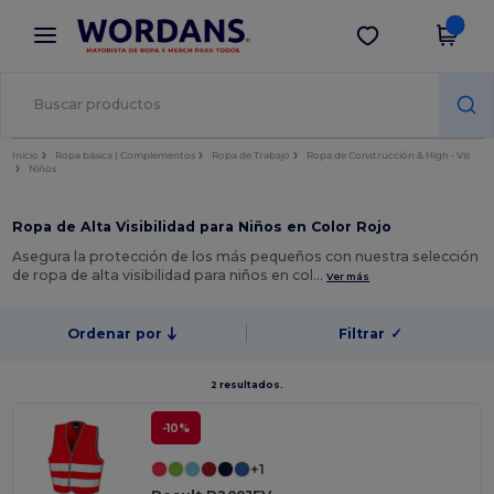
×
App de Wordans
Descargar app
¡Mejores precios en app!
Inicio
Ropa básica | Complementos
Ropa de Trabajo
Ropa de Construcción & High - Vis
Niños
Ropa de Alta Visibilidad para Niños en Color Rojo
Asegura la protección de los más pequeños con nuestra selección
de ropa de alta visibilidad para niños en col…
Ver más
Ordenar por
Filtrar
✓
2 resultados.
-10%
+1