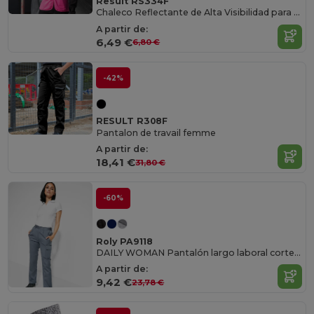
Result RS334F
Chaleco Reflectante de Alta Visibilidad para Mujeres
A partir de:
6,49 €
6,80 €
-42%
RESULT R308F
Pantalon de travail femme
A partir de:
18,41 €
31,80 €
-60%
Roly PA9118
DAILY WOMAN Pantalón largo laboral corte recto y tejido resistente
A partir de:
9,42 €
23,78 €