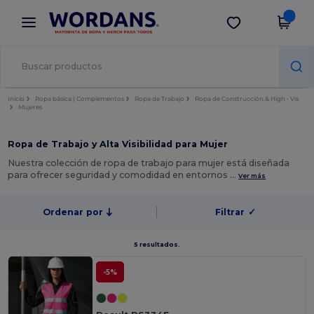
×
App de Wordans
Descargar app
¡Mejores precios en app!
Inicio
Ropa básica | Complementos
Ropa de Trabajo
Ropa de Construcción & High - Vis
Mujeres
Ropa de Trabajo y Alta Visibilidad para Mujer
Nuestra colección de ropa de trabajo para mujer está diseñada
para ofrecer seguridad y comodidad en entornos …
Ver más
Ordenar por
Filtrar
✓
5 resultados.
-5%