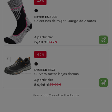
-47%
Estex ES2005
Calcetines de mujer - Juego de 2 pares
A partir de:
6,30 €
11,82 €
-30%
RIMECK B33
Curva w botas bajas damas
A partir de:
54,96 €
79,00 €
Mostrando Todos Los Productos.