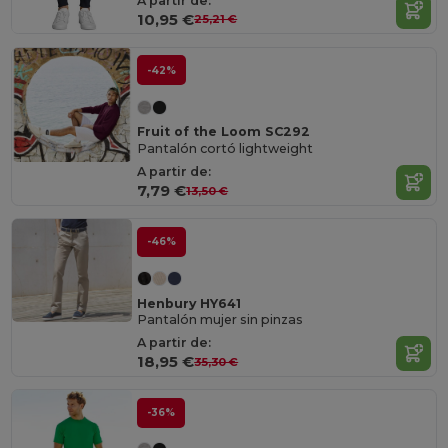
A partir de:
10,95 €
25,21 €
-42%
Fruit of the Loom SC292
Pantalón cortó lightweight
A partir de:
7,79 €
13,50 €
-46%
Henbury HY641
Pantalón mujer sin pinzas
A partir de:
18,95 €
35,30 €
-36%