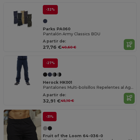
-32%
Parks PA060
Pantalón Army Classics BDU
A partir de:
27,76 €
40,60 €
-27%
Herock HK001
Pantalones Multi-bolsillos Repelentes al Agua Thor
A partir de:
32,91 €
45,10 €
-31%
Fruit of the Loom 64-036-0