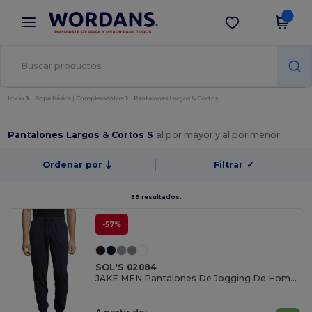
×
App de Wordans
Descargar app
¡Mejores precios en app!
Inicio
Ropa básica | Complementos
Pantalones Largos & Cortos
Pantalones Largos & Cortos S
al por mayor y al por menor
Ordenar por
Filtrar
✓
59 resultados.
-57%
SOL'S 02084
JAKE MEN Pantalones De Jogging De Hombre Con Corte Ajustado