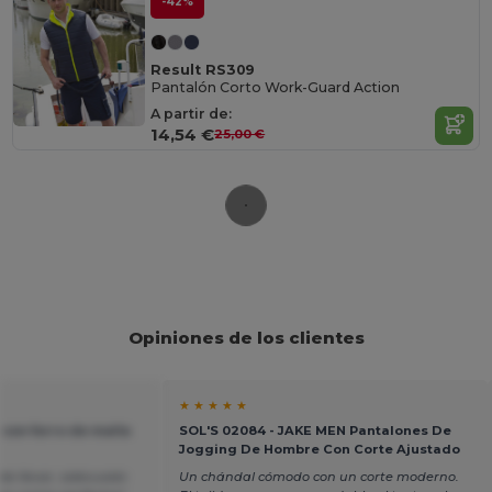
-42%
Result RS309
Pantalón Corto Work-Guard Action
A partir de:
14,54 €
25,00 €
Opiniones de los clientes
★ ★ ★ ★ ★
con forro de malla
SOL'S 02084 - JAKE MEN Pantalones De
Jogging De Hombre Con Corte Ajustado
de llevar, adecuado
Un chándal cómodo con un corte moderno.