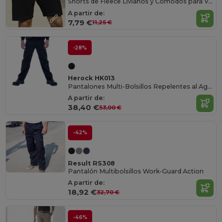
Shorts de Fleece Livianos y Cómodos para Verano
A partir de:
7,79 €
11,25 €
-28%
Herock HK013
Pantalones Multi-Bolsillos Repelentes al Agua
A partir de:
38,40 €
53,00 €
-42%
Result RS308
Pantalón Multibolsillos Work-Guard Action
A partir de:
18,92 €
32,70 €
-46%