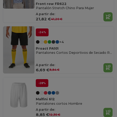
Front row FR622
Pantalón Stretch Chino Para Mujer
A partir de:
21,82 €
41,20 €
-24%
+4
Proact PA101
Pantalones Cortos Deportivos de Secado Rápido
A partir de:
6,69 €
8,84 €
-28%
Malfini 612
Pantalones cortos Hombre
A partir de:
8,85 €
12,30 €