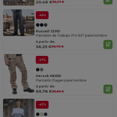
20,46 €
36,27 €
-46%
Russell JZ015
Pantalón de Trabajo Pro 60° para hombre
A partir de:
36,25 €
66,70 €
-27%
Herock HK005
Pantalón Dagan para hombre
A partir de:
69,78 €
95,80 €
-47%