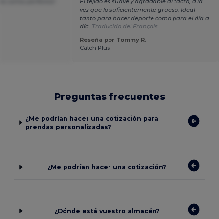
s cortos perfectos!
El tejido es suave y agradable al tacto, a la
s
vez que lo suficientemente grueso. Ideal
tanto para hacer deporte como para el día a
día.
Traducido del Français
Reseña por Tommy R.
Catch Plus
Preguntas frecuentes
¿Me podrían hacer una cotización para
prendas personalizadas?
¿Me podrían hacer una cotización?
¿Dónde está vuestro almacén?