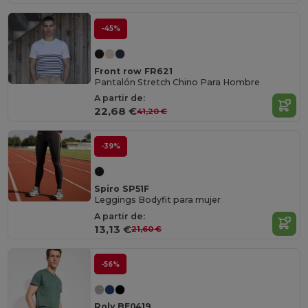
-45%
Front row FR621
Pantalón Stretch Chino Para Hombre
A partir de:
22,68 €
41,20 €
-39%
Spiro SP51F
Leggings Bodyfit para mujer
A partir de:
13,13 €
21,60 €
-56%
Roly BE0419