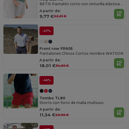
BETIS Pantalón corto con cinturilla elástica y cordón con ojales metálicos
A partir de:
9,77 €
22,01 €
-47%
Front row FR605
Pantalones Chinos Cortos Hombre WATSON
A partir de:
18,01 €
34,00 €
-46%
Tombo TL80
Shorts con forro de malla multiuso
A partir de:
11,34 €
20,90 €