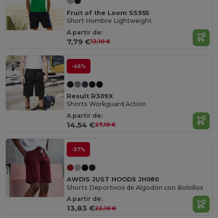
Fruit of the Loom SS955
Short Hombre Lightweight
A partir de:
7,79 €
12,10 €
-46%
Result R309X
Shorts Workguard Action
A partir de:
14,54 €
27,10 €
-37%
AWDIS JUST HOODS JH080
Shorts Deportivos de Algodón con Bolsillos
A partir de:
13,83 €
22,10 €