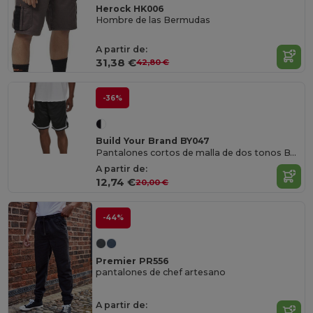
Herock HK006
Hombre de las Bermudas
A partir de:
31,38 €
42,80 €
-36%
Build Your Brand BY047
Pantalones cortos de malla de dos tonos BY047
A partir de:
12,74 €
20,00 €
-44%
Premier PR556
pantalones de chef artesano
A partir de: