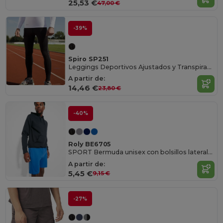
25,53 €
47,00 €
-39%
Spiro SP251
Leggings Deportivos Ajustados y Transpirables
A partir de:
14,46 €
23,80 €
-40%
Roly BE6705
SPORT Bermuda unisex con bolsillos laterales y cinturilla elástica con cordón ajustable
A partir de:
5,45 €
9,15 €
-27%