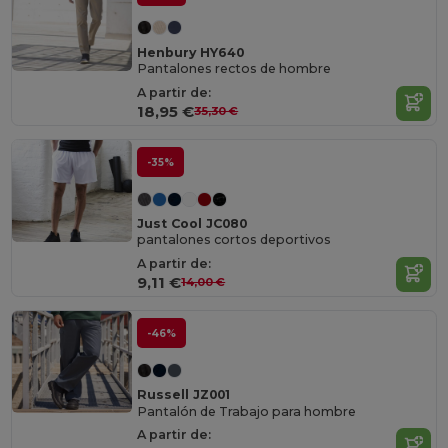
Henbury HY640
Pantalones rectos de hombre
A partir de:
18,95 €
35,30 €
-35%
Just Cool JC080
pantalones cortos deportivos
A partir de:
9,11 €
14,00 €
-46%
Russell JZ001
Pantalón de Trabajo para hombre
A partir de: