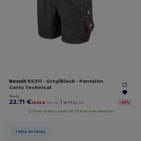
Result
RS311
- Grey/Black
- Pantalón
Corto Technical
Desde
22.71 €
|
-
42
%
39.30 €
IVA incl.
18.77 €
s/IVA
Envío gratis a partir de 79 € en este almacén!
Tabla de tallas