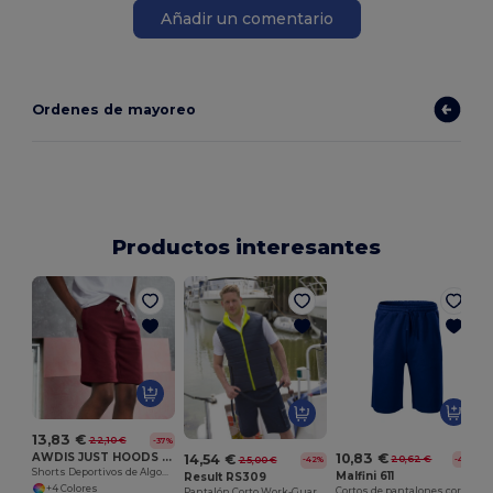
Añadir un comentario
Ordenes de mayoreo
Productos interesantes
13,83 €
22,10 €
-37%
AWDIS JUST HOODS JH080
10,83 €
14,54 €
20,62 €
25,00 €
-47%
-42%
Shorts Deportivos de Algodón con Bolsillos
Malfini 611
Result RS309
+4 Colores
Cortos de pantalones cortos cómodos
Pantalón Corto Work-Guard Action