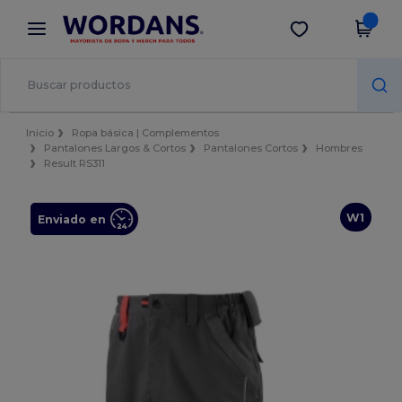
×
App de Wordans
Descargar app
¡Mejores precios en app!
Inicio
Ropa básica | Complementos
Pantalones Largos & Cortos
Pantalones Cortos
Hombres
Result RS311
W1
Enviado en