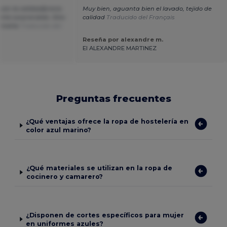
con la calidad/precio
Muy bien, aguanta bien el lavado, tejido de
nte sorprendido. Sitio
calidad
Traducido del Français
rinette
Traducido del
Reseña por alexandre m.
EI ALEXANDRE MARTINEZ
Preguntas frecuentes
¿Qué ventajas ofrece la ropa de hostelería en
color azul marino?
¿Qué materiales se utilizan en la ropa de
cocinero y camarero?
¿Disponen de cortes específicos para mujer
en uniformes azules?