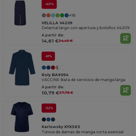
-40%
+10
VELILLA V4209
Delantal largo con apertura y bolsillos V4209
A partir de:
14,61 €
24,40 €
-61%
Roly BA9094
VACCINE Bata de servicios de manga larga
A partir de:
10,79 €
27,78 €
-32%
Karlowsky KYKS63
Túnica de damas de manga corta esencial