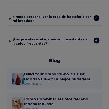
¿Puedo personalizar la ropa de hostelería con
mi logotipo?
¿Las prendas azul marino son resistentes a
lavados frecuentes?
Blog
Build Your Brand vs AWDis Just
Hoods vs B&C: La Mejor Sudadera
Leer más...
Cómo Combinar el Color del Año:
Mocha Mousse
Leer más...