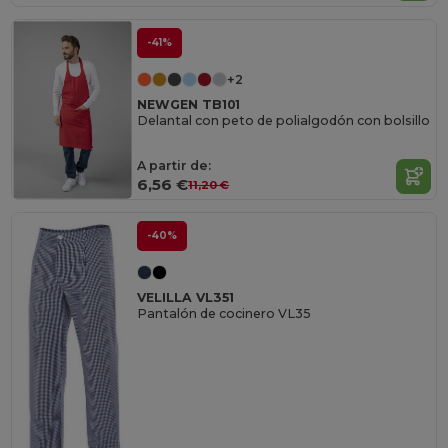
-41%
+2
NEWGEN TB101
Delantal con peto de polialgodón con bolsillo
A partir de:
6,56 €
11,20 €
-40%
VELILLA VL351
Pantalón de cocinero VL35