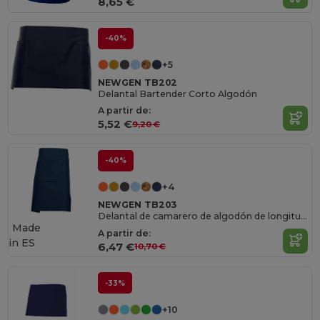
8,65 €
-40%
+5
NEWGEN TB202
Delantal Bartender Corto Algodón
A partir de:
5,52 €
9,20 €
-40%
+4
NEWGEN TB203
Delantal de camarero de algodón de longitud media
Made
A partir de:
in
ES
6,47 €
10,70 €
-33%
+10