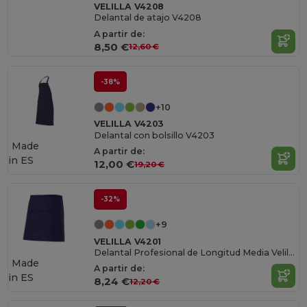
VELILLA V4208
Delantal de atajo V4208
A partir de:
8,50 €
12,60 €
-38%
+10
VELILLA V4203
Delantal con bolsillo V4203
Made
A partir de:
in
ES
12,00 €
19,20 €
-32%
+9
VELILLA V4201
Delantal Profesional de Longitud Media Velilla
Made
A partir de:
in
ES
8,24 €
12,20 €