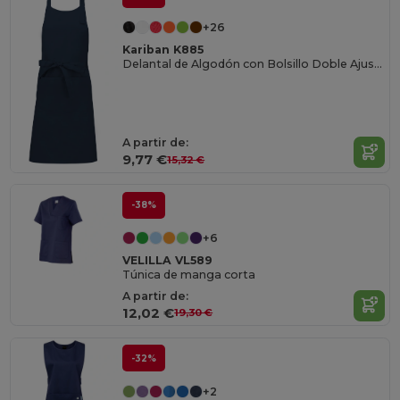
+26
Kariban K885
Delantal de Algodón con Bolsillo Doble Ajustable
A partir de:
9,77 €
15,32 €
-38%
+6
VELILLA VL589
Túnica de manga corta
A partir de:
12,02 €
19,30 €
-32%
+2