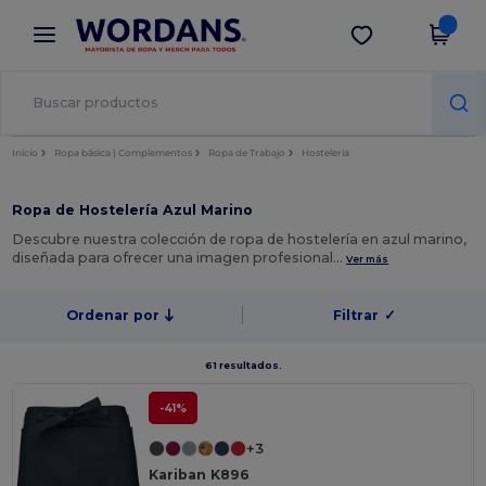
×
App de Wordans
Descargar app
¡Mejores precios en app!
Inicio
Ropa básica | Complementos
Ropa de Trabajo
Hostelería
Ropa de Hostelería Azul Marino
Descubre nuestra colección de ropa de hostelería en azul marino,
diseñada para ofrecer una imagen profesional…
Ver más
Ordenar por
Filtrar
✓
61 resultados.
-41%
+3
Kariban K896