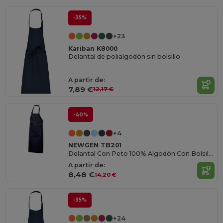
-35%
+23
Kariban K8000
Delantal de polialgodón sin bolsillo
A partir de:
7,89 €
12,17 €
-40%
+4
NEWGEN TB201
Delantal Con Peto 100% Algodón Con Bolsillo
A partir de:
8,48 €
14,20 €
-35%
+24