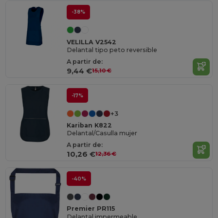
-38%
VELILLA V2542
Delantal tipo peto reversible
A partir de:
9,44 €
15,10 €
-17%
+3
Kariban K822
Delantal/Casulla mujer
A partir de:
10,26 €
12,36 €
-40%
Premier PR115
Delantal impermeable