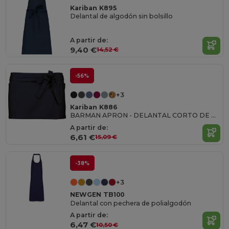
Kariban K895
Delantal de algodón sin bolsillo
A partir de:
9,40 €
14,52 €
-56%
+3
Kariban K886
BARMAN APRON - DELANTAL CORTO DE BARMAN
A partir de:
6,61 €
15,09 €
-38%
+3
NEWGEN TB100
Delantal con pechera de polialgodón
A partir de:
6,47 €
10,50 €