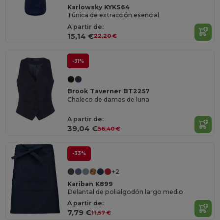
Karlowsky KYKS64
Túnica de extracción esencial
A partir de:
15,14 €
22,20 €
-31%
Brook Taverner BT2257
Chaleco de damas de luna
A partir de:
39,04 €
56,40 €
-33%
+2
Kariban K899
Delantal de polialgodón largo medio
A partir de:
7,79 €
11,57 €