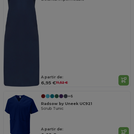
A partir de:
6,95 €
11,52 €
+6
Radsow by Uneek UC921
Scrub Tunic
A partir de: