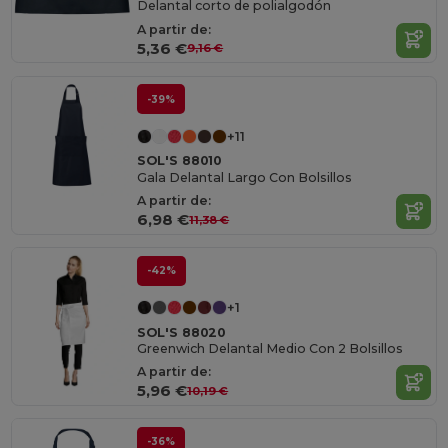
Delantal corto de polialgodón
A partir de:
5,36 €
9,16 €
-39%
+11
SOL'S 88010
Gala Delantal Largo Con Bolsillos
A partir de:
6,98 €
11,38 €
-42%
+1
SOL'S 88020
Greenwich Delantal Medio Con 2 Bolsillos
A partir de:
5,96 €
10,19 €
-36%