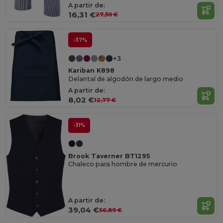
A partir de:
16,31 €
27,30 €
-37%
+3
Kariban K898
Delantal de algodón de largo medio
A partir de:
8,02 €
12,77 €
-31%
Brook Taverner BT1295
Chaleco para hombre de mercurio
A partir de:
39,04 €
56,89 €