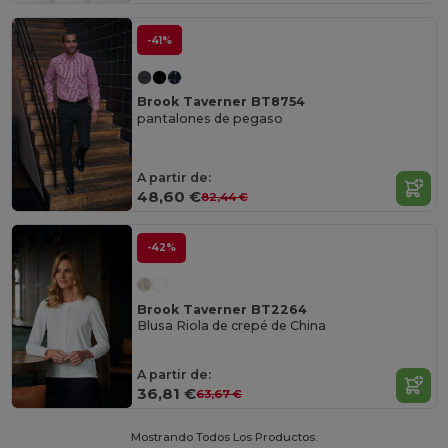
-41%
Brook Taverner BT8754
pantalones de pegaso
A partir de:
48,60 €
82,44 €
-42%
Brook Taverner BT2264
Blusa Riola de crepé de China
A partir de:
36,81 €
63,67 €
Mostrando Todos Los Productos.