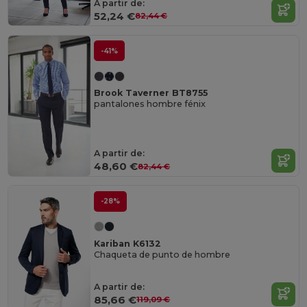
A partir de:
52,24 €
82,44 €
-41%
Brook Taverner BT8755
pantalones hombre fénix
A partir de:
48,60 €
82,44 €
-28%
Kariban K6132
Chaqueta de punto de hombre
A partir de:
85,66 €
119,09 €