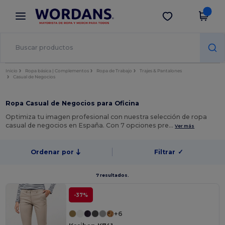
×
App de Wordans
Descargar app
¡Mejores precios en app!
Inicio
Ropa básica | Complementos
Ropa de Trabajo
Trajes & Pantalones
Casual de Negocios
Ropa Casual de Negocios para Oficina
Optimiza tu imagen profesional con nuestra selección de ropa
casual de negocios en España. Con 7 opciones pre…
Ver más
Ordenar por
Filtrar
✓
7 resultados.
-37%
+6