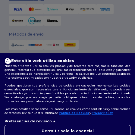
Métodos de envío
Este sitio web utiliza cookies
Nuestro sitio web utiliza cookies propias y de terceros para mejorar la funcionalidad
general, recordar tus preferencias, analizar el rendimiento del sitio web y garantizar
una experiencia de navegación fluida y personalizada, que incluye contenido adaptado,
interacciones optimizadas con nuestro sitio web y publicidad.
Síguenos
Puedes gestionar tus preferencias de cookies en cualquier momento. Las cookies
esenciales, que son necesarias para el funcionamiento del sitio web, no pueden ser
desactivadas ya que son imprescindibles para el correcto funcionamiento del sitio web.
Sin embargo, puedes elegir permitir o bloquear otros tipos de cookies, como las
utilizadas para personalización, análisis y publicidad.
2026. Todos los derechos reservados
Términos y Condiciones
|
Política de personalización
|
Política de
Para más detalles sobre cómo utilizamos las cookies, cómo controlarlas y sobre cookies
Privacidad
|
Política de Cookies
|
Mapa del sitio
de terceros, revisa nuestra Política de
Política de Cookies
y
Privacy Policy
.
👋
Hola
Preferencias de revisión
Si tienes dudas o preguntas,
Madrid
|
Barcelona
|
Valencia
|
Seville
|
Zaragoza
|
Málaga
|
Murcia
|
puedes escribirnos en
Permitir solo lo esencial
Palma
|
Bilbao
|
Alicante
cualquier momento. Nuestro