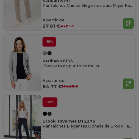
Kariban K741
Pantalones Chinos Elegantes para Mujer Kariban
A partir de:
27,81 €
43,85 €
-19%
Kariban K6133
Chaqueta de punto de mujer
A partir de:
84,77 €
104,28 €
-37%
Brook Taverner BT2276
Pantalones Elegantes Ophelia de Brook Taverner