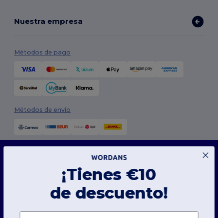
Nuestra empresa
Métodos de pago
Métodos de envío
Este sitio web utiliza cookies
Nuestro sitio web utiliza cookies propias y de terceros para mejorar la funcionalidad
general, recordar tus preferencias, analizar el rendimiento del sitio web y garantizar
¡Tienes €10
una experiencia de navegación fluida y personalizada, que incluye contenido adaptado,
interacciones optimizadas con nuestro sitio web y publicidad.
Síguenos
de descuento!
Puedes gestionar tus preferencias de cookies en cualquier momento. Las cookies
esenciales, que son necesarias para el funcionamiento del sitio web, no pueden ser
desactivadas ya que son imprescindibles para el correcto funcionamiento del sitio web.
Sin embargo, puedes elegir permitir o bloquear otros tipos de cookies, como las
Nombre
utilizadas para personalización, análisis y publicidad.