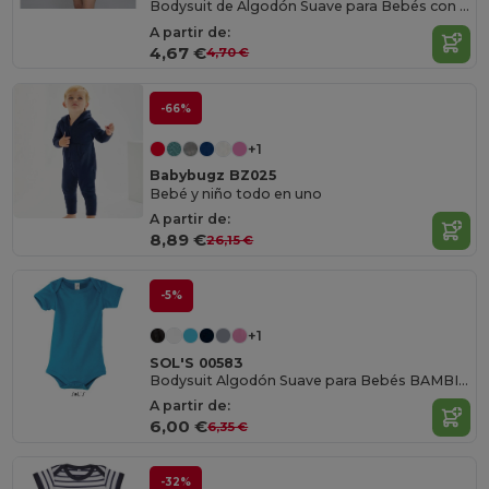
Bodysuit de Algodón Suave para Bebés con Broches
A partir de:
4,67 €
4,70 €
-66%
+1
Babybugz BZ025
Bebé y niño todo en uno
A partir de:
8,89 €
26,15 €
-5%
+1
SOL'S 00583
Bodysuit Algodón Suave para Bebés BAMBINO
A partir de:
6,00 €
6,35 €
-32%