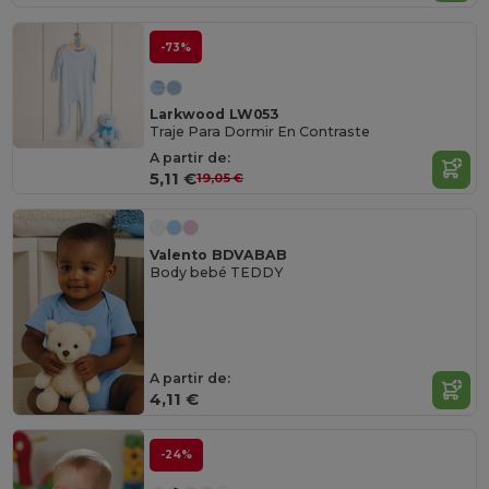
-73%
Larkwood LW053
Traje Para Dormir En Contraste
A partir de:
5,11 €
19,05 €
Valento BDVABAB
Body bebé TEDDY
A partir de:
4,11 €
-24%