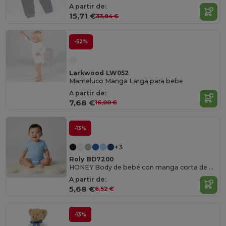
A partir de:
15,71 €
33,84 €
-52%
Larkwood LW052
Mameluco Manga Larga para bebe
A partir de:
7,68 €
16,00 €
-13%
+3
Roly BD7200
HONEY Body de bebé con manga corta de punto liso
A partir de:
5,68 €
6,52 €
-13%