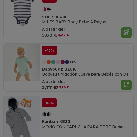
SOL'S 01401
MILES BABY Body Bebé A Rayas
A partir de:
5,60 €
8,22 €
-43%
+15
Babybugz BZ010
Bodysuit Algodón Suave para Bebés con Detalles
A partir de:
5,77 €
10,16 €
-54%
Kariban K830
MONO CON CAPUCHA PARA BEBÉ Bodies Bebé