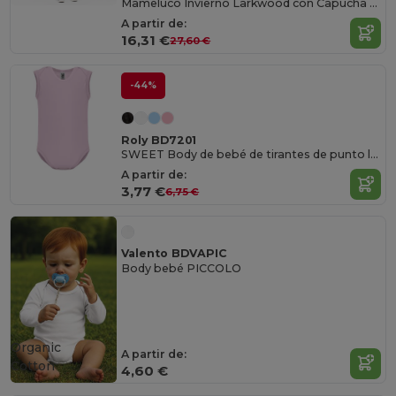
Mameluco Invierno Larkwood con Capucha y Bolsillo
A partir de:
16,31 €
27,60 €
-44%
Roly BD7201
SWEET Body de bebé de tirantes de punto liso
A partir de:
3,77 €
6,75 €
Valento BDVAPIC
Body bebé PICCOLO
Organic
A partir de:
Cotton
4,60 €