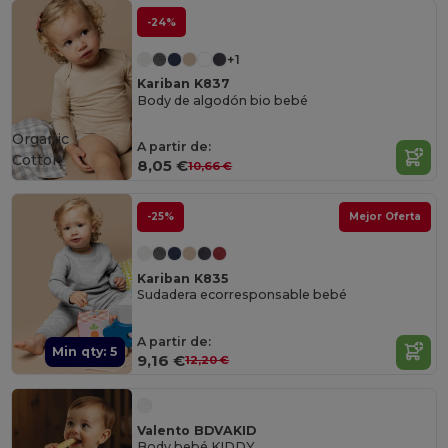
-24%
+1
Kariban K837
Body de algodón bio bebé
Organic
A partir de:
Cotton
8,05 €
10,66 €
-25%
Mejor Oferta
Kariban K835
Sudadera ecorresponsable bebé
A partir de:
Min qty: 5
9,16 €
12,20 €
Valento BDVAKID
Body bebé KIDDY