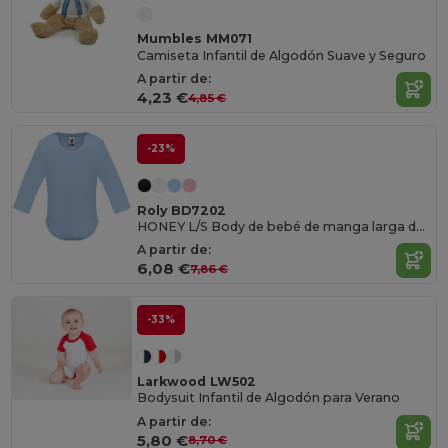
Mumbles MM071
Camiseta Infantil de Algodón Suave y Seguro
A partir de:
4,23 €
4,85 €
-23%
Roly BD7202
HONEY L/S Body de bebé de manga larga de punto liso
A partir de:
6,08 €
7,86 €
-33%
Larkwood LW502
Bodysuit Infantil de Algodón para Verano
A partir de:
5,80 €
8,70 €