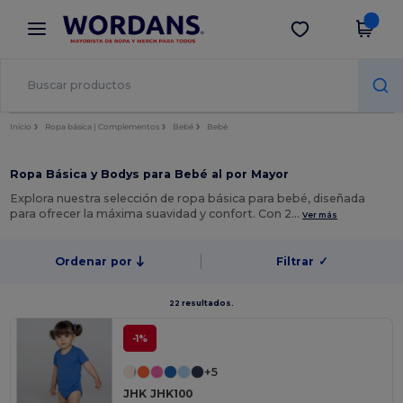
×
App de Wordans
Descargar app
¡Mejores precios en app!
Inicio
Ropa básica | Complementos
Bebé
Bebé
Ropa Básica y Bodys para Bebé al por Mayor
Explora nuestra selección de ropa básica para bebé, diseñada
para ofrecer la máxima suavidad y confort. Con 2…
Ver más
Ordenar por
Filtrar
✓
22 resultados.
-1%
+5
JHK JHK100