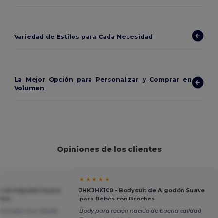
Variedad de Estilos para Cada Necesidad
La Mejor Opción para Personalizar y Comprar en
Volumen
Opiniones de los clientes
★ ★ ★ ★ ★
it de Algodón Suave
JHK JHK100 - Bodysuit de Algodón Suave
ches
para Bebés con Broches
 Entrega muy rápida.
Body para recién nacido de buena calidad