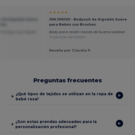
★ ★ ★ ★ ★
it de Algodón Suave
JHK JHK100 - Bodysuit de Algodón Suave
ches
para Bebés con Broches
 Entrega muy rápida.
Body para recién nacido de buena calidad
Traducido del Italian
.
Reseña por Claudia P.
Preguntas frecuentes
¿Qué tipos de tejidos se utilizan en la ropa de
bebé rosa?
¿Son estas prendas adecuadas para la
personalización profesional?