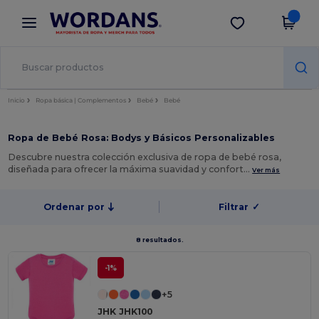
×
App de Wordans
Descargar app
¡Mejores precios en app!
Inicio
Ropa básica | Complementos
Bebé
Bebé
Ropa de Bebé Rosa: Bodys y Básicos Personalizables
Descubre nuestra colección exclusiva de ropa de bebé rosa,
diseñada para ofrecer la máxima suavidad y confort…
Ver más
Ordenar por
Filtrar
✓
8 resultados.
-1%
+5
JHK JHK100