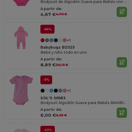
Bodysuit de Algodón Suave para Bebés con Broches
A partir de:
4,67 €
4,70 €
-66%
+1
Babybugz BZ025
Bebé y niño todo en uno
A partir de:
8,89 €
26,15 €
-5%
+1
SOL'S 00583
Bodysuit Algodón Suave para Bebés BAMBINO
A partir de:
6,00 €
6,35 €
-43%