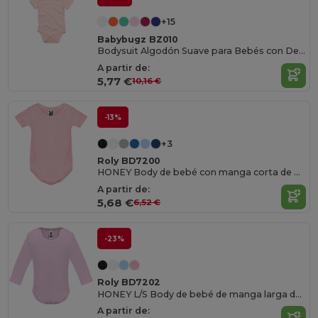
+15
Babybugz BZ010
Bodysuit Algodón Suave para Bebés con Detalles
A partir de:
5,77 €
10,16 €
-13%
+3
Roly BD7200
HONEY Body de bebé con manga corta de punto liso
A partir de:
5,68 €
6,52 €
-23%
Roly BD7202
HONEY L/S Body de bebé de manga larga de punto liso
A partir de: