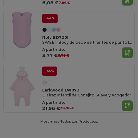
6,08 €
7,86 €
-44%
Roly BD7201
SWEET Body de bebé de tirantes de punto liso
A partir de:
3,77 €
6,75 €
-45%
Larkwood LW073
Disfraz Infantil de Conejito Suave y Acogedor
A partir de:
21,96 €
39,96 €
Mostrando Todos Los Productos.