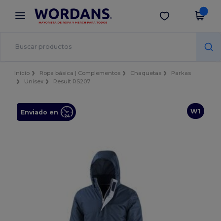
×
App de Wordans
Descargar app
¡Mejores precios en app!
Inicio
Ropa básica | Complementos
Chaquetas
Parkas
Unisex
Result RS207
W1
Enviado en