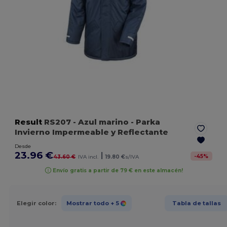
Result
RS207
- Azul marino
- Parka
Invierno Impermeable y Reflectante
Desde
23.96 €
|
-
45
%
43.60 €
IVA incl.
19.80 €
s/IVA
Envío gratis a partir de 79 € en este almacén!
Elegir color:
Mostrar todo
+ 5
Tabla de tallas