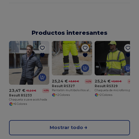
Productos interesantes
25,24 €
25,24 €
43,60 €
43,60 €
-42%
-42%
Result RS327
Result RS329
23,47 €
Pantalón multibolsillos alta visibilidad
Chaqueta de microforro polar de alta visibilidad
41,20 €
-43%
+2 Colores
+2 Colores
Result RS233
Chaqueta suave acolchada
+6 Colores
Mostrar todo