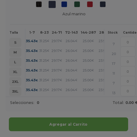
Azul marino
1-7
8-23
24-71
72-143
144-287
288 +
Más
Talla
Stock
Cantida
+
35.43
31.25
29.17
26.04
25.00
23.96
€
€
€
€
€
€
S
7
+
35.43
31.25
29.17
26.04
25.00
23.96
€
€
€
€
€
€
M
20
+
35.43
31.25
29.17
26.04
25.00
23.96
€
€
€
€
€
€
L
17
+
35.43
31.25
29.17
26.04
25.00
23.96
€
€
€
€
€
€
XL
11
+
35.43
31.25
29.17
26.04
25.00
23.96
€
€
€
€
€
€
2XL
7
+
35.43
31.25
29.17
26.04
25.00
23.96
€
€
€
€
€
€
3XL
13
Selecciones:
0
Total:
0.00 
Agregar al Carrito