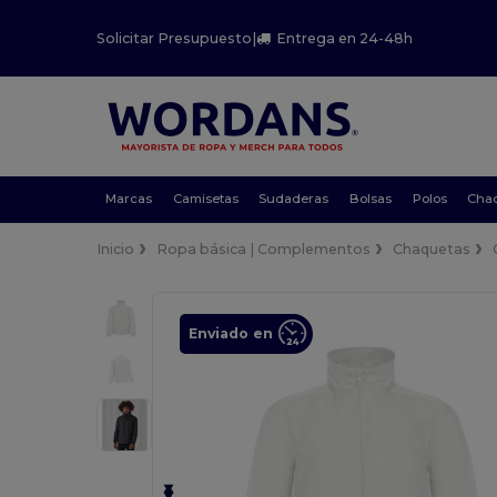
Solicitar Presupuesto
|
Entrega en 24-48h
Marcas
Camisetas
Sudaderas
Bolsas
Polos
Cha
Inicio
Ropa básica | Complementos
Chaquetas
Enviado en