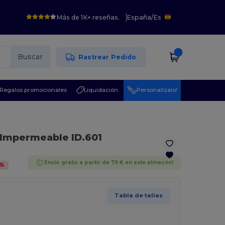
Más de 1K+ reseñas.
España
/
Es
Buscar
Rastrear Pedido
Regalos promocionales
Liquidación
¡Personalízalo!
 Impermeable ID.601
Envío gratis a partir de 79 € en este almacén!
%
Tabla de tallas