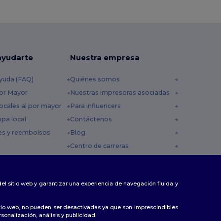
ayudarte
Nuestra empresa
yuda (FAQ)
Quiénes somos
por Mayor
Nuestras impresoras asociadas
ocales al por mayor
Para influencers
opa local
Contáctenos
es y reembolsos
Blog
Centro de carreras
 envío
omocionales
 del sitio web y garantizar una experiencia de navegación fluida y
tio web, no pueden ser desactivadas ya que son imprescindibles
sonalización, análisis y publicidad.