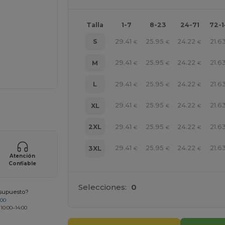
Talla
1-7
8-23
24-71
72-
29.41
25.95
24.22
21.6
S
€
€
€
29.41
25.95
24.22
21.6
M
€
€
€
29.41
25.95
24.22
21.6
L
€
€
€
29.41
25.95
24.22
21.6
XL
e AQUÍ!
€
€
€
29.41
25.95
24.22
21.6
2XL
€
€
€
29.41
25.95
24.22
21.6
3XL
€
€
€
Atención
Confiable
Selecciones:
0
esupuesto?
200
 10:00–14:00