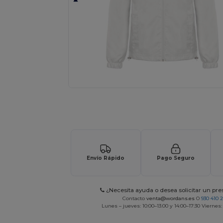
¡Personaliza tu producto onlin
Envío Rápido
Pago Seguro
¿Necesita ayuda o desea solicitar un pr
Contacto
venta@wordans.es
O
930 410 
Lunes – jueves: 10:00–13:00 y 14:00–17:30 Viernes: