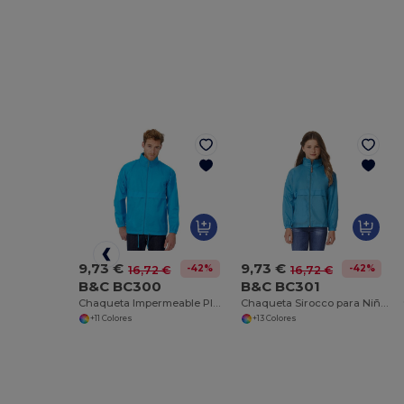
9,73 €
9,73 €
-42%
-42%
16,72 €
16,72 €
B&C BC300
B&C BC301
Chaqueta Impermeable Plegable con Capucha Ajustable
Chaqueta Sirocco para Niños
+11 Colores
+13 Colores