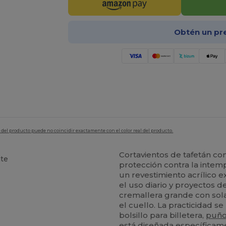
Obtén un pr
en del producto puede no coincidir exactamente con el color real del producto.
Cortavientos de tafetán co
nte
protección contra la intem
un revestimiento acrílico e
el uso diario y proyectos d
cremallera grande con so
el cuello. La practicidad se
bolsillo para billetera,
puñ
está diseñada específicame