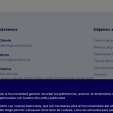
táctenos
Déjanos 
Cliente
Centro de a
cliente@wordans.es
Precios al 
Camisetas l
Venta
venta@wordans.es
Tienda de r
Devolucion
Hotline
930 410 200
Glosario
Lunes – jueves: 10:00–13:00 y 14:00–17:30 Viernes: 10:00–14:00
Métodos de
Rastreo de pedido
Códigos Pr
rar la funcionalidad general, recordar tus preferencias, analizar el rendimiento
ptimizadas con nuestro sitio web y publicidad.
ento. Las cookies esenciales, que son necesarias para el funcionamiento del si
s elegir permitir o bloquear otros tipos de cookies, como las utilizadas para per