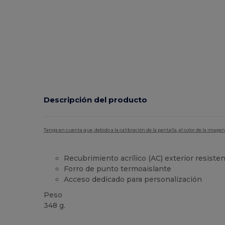
Descripción del producto
Tenga en cuenta que, debido a la calibración de la pantalla, el color de la imag
Recubrimiento acrílico (AC) exterior resiste
Forro de punto termoaislante
Acceso dedicado para personalización
Peso
348 g.
Personalizable