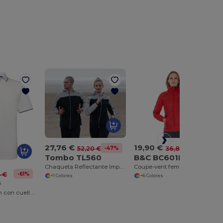
27,76 €
19,90 €
-47%
-46%
52,20 €
36,80 €
Tombo TL560
B&C BC601F
Chaqueta Reflectante Impermeable y Transpirable
Coupe-vent femme doublé tricot
-61%
4 €
+1 Colores
+6 Colores
0
Polo de algodón con cuello y mangas a contraste