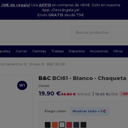
¡10€ de regalo!
Usa
APP10
en compras de +80€. Solo en nuestra
App. ¡Descárgala ya!
Envío
GRATIS
desde 79€
quetas
Gorras
Camisas
Trabajo
Deportivo
Accesorios
Otros
Cortavientos
Unisex
B&C BCI61
B&C
BCI61
- Blanco
- Chaqueta
W1
Desde
19.90 €
|
-
46
36.80 €
IVA incl.
16.45 €
s/IVA
Elegir color:
Mostrar todo
+ 5