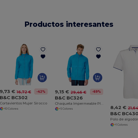
Productos interesantes
9,73 €
9,15 €
-42%
-69%
16,72 €
29,46 €
B&C BC302
B&C BC326
Cortavientos Mujer Sirocco
Chaqueta Impermeable Plegable para Hombre BC326
8,42 €
21,6
+10 Colores
+5 Colores
B&C BC43
+1 Colores