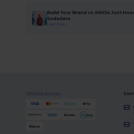
Build Your Brand vs AWDis Just Hoo
Sudadera
Leer más...
Con
Métodos de pago