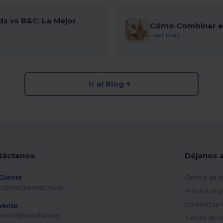
ds vs B&C: La Mejor
Cómo Combinar el
Leer más...
Ir al Blog
táctenos
Déjanos 
Cliente
Centro de a
cliente@wordans.es
Precios al 
Camisetas l
Venta
venta@wordans.es
Tienda de r