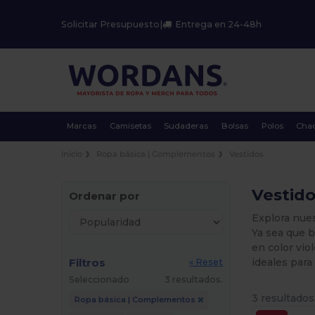
Solicitar Presupuesto
|
Entrega en 24-48h
Marcas
Camisetas
Sudaderas
Bolsas
Polos
Cha
Inicio
Ropa básica | Complementos
Vestidos
Vestido
Ordenar por
Explora nues
Ya sea que b
en color vio
Filtros
ideales para
« Reset
Seleccionado
3 resultados.
3 resultados
Ropa básica | Complementos