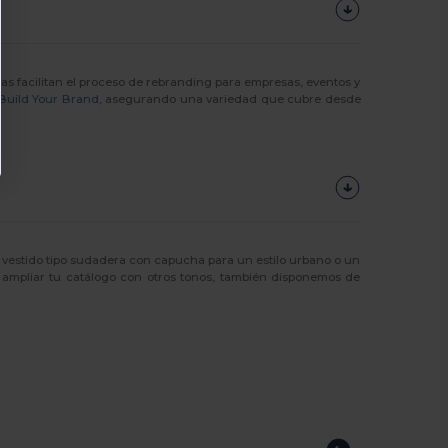
s facilitan el proceso de rebranding para empresas, eventos y
Build Your Brand
, asegurando una variedad que cubre desde
n vestido tipo sudadera con capucha para un estilo urbano o un
as ampliar tu catálogo con otros tonos, también disponemos de