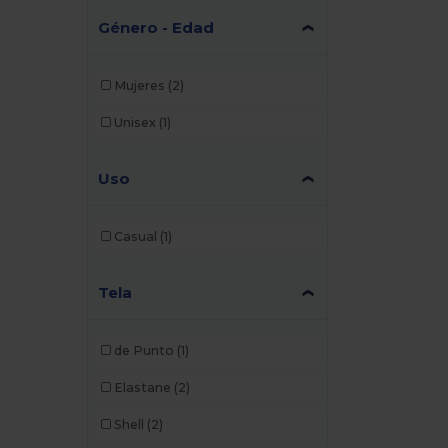
Género - Edad
Mujeres
(2)
Unisex
(1)
Uso
Casual
(1)
Tela
de Punto
(1)
Elastane
(2)
Shell
(2)