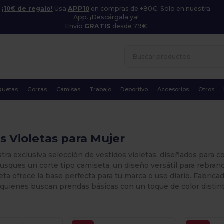
¡10€ de regalo!
Usa
APP10
en compras de +80€. Solo en nuestra
App. ¡Descárgala ya!
Envío
GRATIS
desde 79€
quetas
Gorras
Camisas
Trabajo
Deportivo
Accesorios
Otros
s Violetas para Mujer
tra exclusiva selección de vestidos violetas, diseñados para co
usques un corte tipo camiseta, un diseño versátil para rebra
leta ofrece la base perfecta para tu marca o uso diario. Fabrica
 quienes buscan prendas básicas con un toque de color distint
.