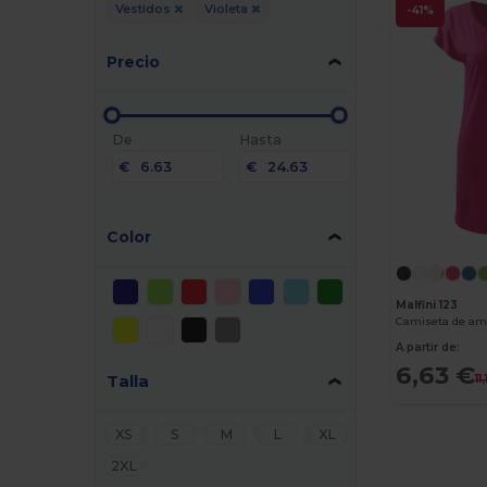
Vestidos
Violeta
-41%
Precio
De
Hasta
€
€
Color
Malfini 123
Camiseta de a
A partir de:
6,63 €
Talla
11
XS
S
M
L
XL
2XL