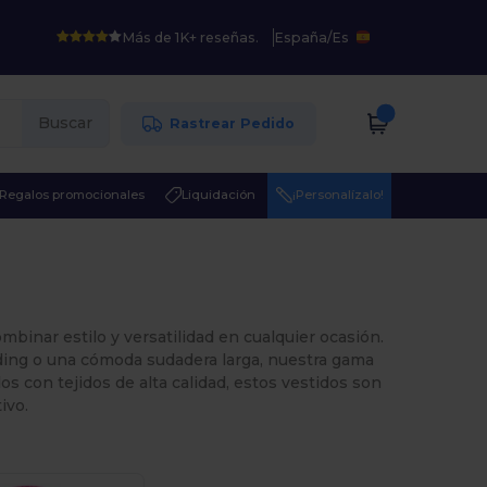
Más de 1K+ reseñas.
España
/
Es
Buscar
Rastrear Pedido
Regalos promocionales
Liquidación
¡Personalízalo!
mbinar estilo y versatilidad en cualquier ocasión.
nding o una cómoda sudadera larga, nuestra gama
dos con tejidos de alta calidad, estos vestidos son
ivo.