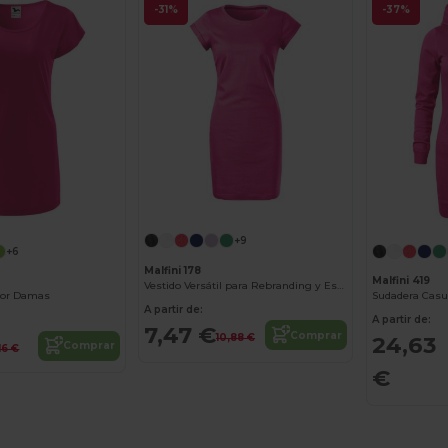
-31%
-37%
+9
+6
Malfini 178
Malfini 419
Vestido Versátil para Rebranding y Estilo Libre
mor Damas
A partir de:
A partir de:
7,47 €
Comprar
10,88 €
24,63
Comprar
,16 €
€