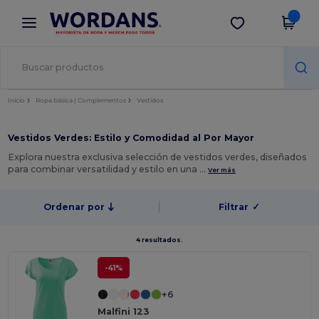
×
App de Wordans
Descargar app
¡Mejores precios en app!
Inicio
Ropa básica | Complementos
Vestidos
Vestidos Verdes: Estilo y Comodidad al Por Mayor
Explora nuestra exclusiva selección de vestidos verdes, diseñados
para combinar versatilidad y estilo en una …
Ver más
Ordenar por
Filtrar
✓
4 resultados.
-41%
+6
Malfini 123