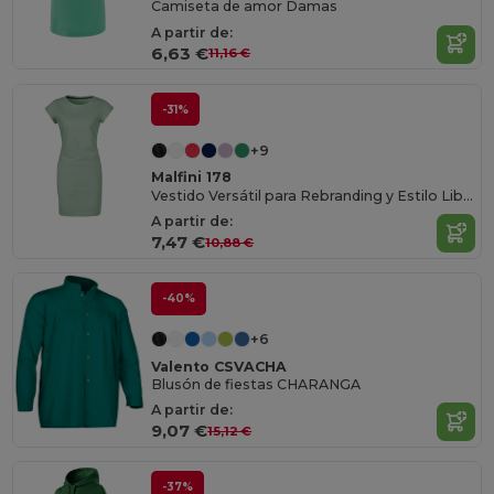
Camiseta de amor Damas
A partir de:
6,63 €
11,16 €
-31%
+9
Malfini 178
Vestido Versátil para Rebranding y Estilo Libre
A partir de:
7,47 €
10,88 €
-40%
+6
Valento CSVACHA
Blusón de fiestas CHARANGA
A partir de:
9,07 €
15,12 €
-37%