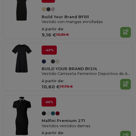
Build Your Brand BY101
Vestido con mangas enrolladas
A partir de:
9,16 €
13,30 €
-40%
BUILD YOUR BRAND BY214
Vestido Camiseta Femenino Deportivo de Algodón
A partir de:
10,60 €
17,70 €
-66%
Malfini Premium 271
Vestidos vestidos damas
A partir de: