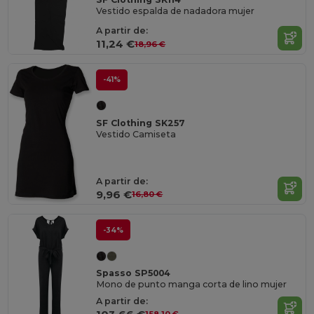
Vestido espalda de nadadora mujer
A partir de:
11,24 €
18,96 €
-41%
SF Clothing SK257
Vestido Camiseta
A partir de:
9,96 €
16,80 €
-34%
Spasso SP5004
Mono de punto manga corta de lino mujer
A partir de: