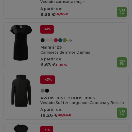
Vestido camiseta mujer
A partir de:
9,39 €
16,70 €
-41%
+6
Malfini 123
Camiseta de amor Damas
A partir de:
6,63 €
11,16 €
-43%
AWDIS JUST HOODS JH015
Vestido Suéter Largo con Capucha y Bolsillo
A partir de:
18,26 €
32,20 €
-31%