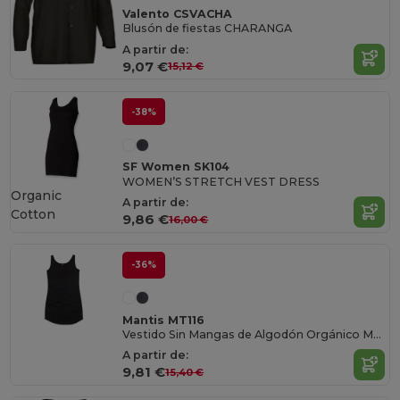
Valento CSVACHA
Blusón de fiestas CHARANGA
A partir de:
9,07 €
15,12 €
-38%
SF Women SK104
WOMEN’S STRETCH VEST DRESS
Organic
A partir de:
Cotton
9,86 €
16,00 €
-36%
Mantis MT116
Vestido Sin Mangas de Algodón Orgánico Mantis
A partir de:
9,81 €
15,40 €