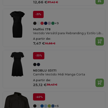
12,66 €
37,42 €
-31%
+9
Malfini 178
Vestido Versátil para Rebranding y Estilo Libre
A partir de:
7,47 €
10,88 €
-35%
NEOBLU 03171
Camille Vestido Midi Manga Corta
A partir de:
25,12 €
38,43 €
-40%
+6