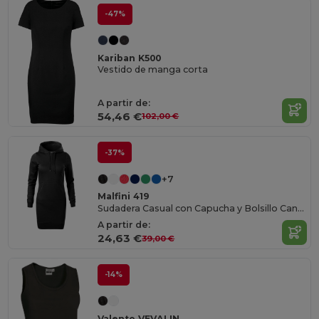
-47%
Kariban K500
Vestido de manga corta
A partir de:
54,46 €
102,00 €
-37%
+7
Malfini 419
Sudadera Casual con Capucha y Bolsillo Canguro
A partir de:
24,63 €
39,00 €
-14%
Valento VEVALIN