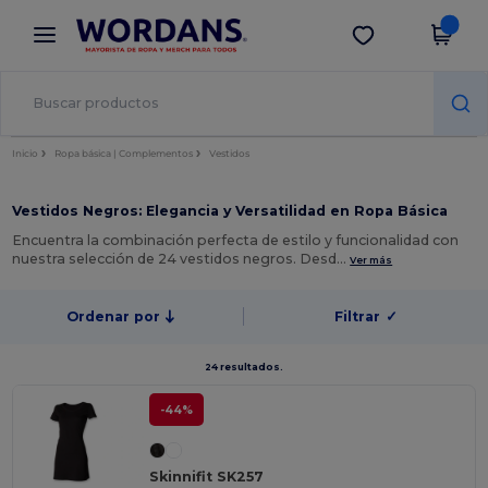
×
App de Wordans
Descargar app
¡Mejores precios en app!
Inicio
Ropa básica | Complementos
Vestidos
Vestidos Negros: Elegancia y Versatilidad en Ropa Básica
Encuentra la combinación perfecta de estilo y funcionalidad con
nuestra selección de 24 vestidos negros. Desd…
Ver más
Ordenar por
Filtrar
✓
24 resultados.
-44%
Skinnifit SK257