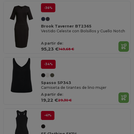
-36%
Brook Taverner BT2365
Vestido Celeste con Bolsillos y Cuello Notch
A partir de:
95,23 €
149,68 €
-34%
Spasso SP343
Camiseta de tirantes de lino mujer
A partir de:
19,22 €
29,30 €
-41%
SF Clothing SK114