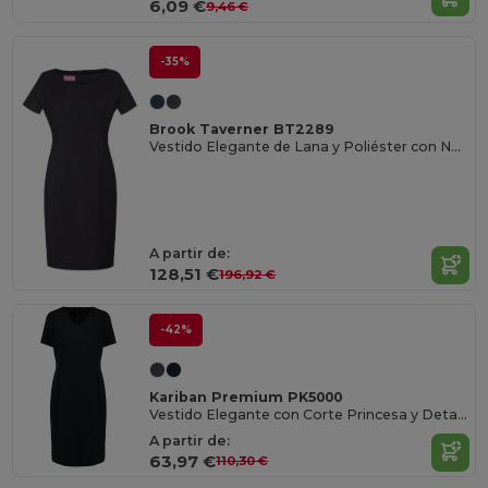
6,09 €
9,46 €
-35%
Brook Taverner BT2289
Vestido Elegante de Lana y Poliéster con Nanotech
A partir de:
128,51 €
196,92 €
-42%
Kariban Premium PK5000
Vestido Elegante con Corte Princesa y Detalles Finos
A partir de:
63,97 €
110,30 €