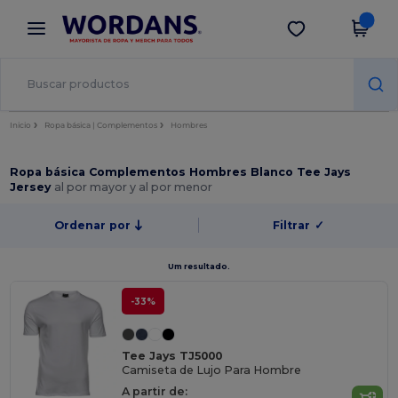
×
App de Wordans
Descargar app
¡Mejores precios en app!
Inicio
Ropa básica | Complementos
Hombres
Ropa básica Complementos Hombres Blanco Tee Jays
Jersey
al por mayor y al por menor
Ordenar por
Filtrar
✓
Um resultado.
-33%
Tee Jays TJ5000
Camiseta de Lujo Para Hombre
A partir de: